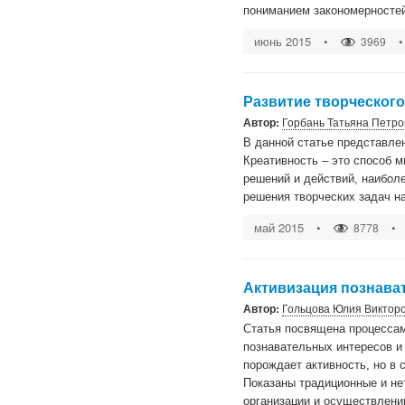
пониманием закономерносте
июнь 2015
•
•
3969
Развитие творческог
Автор:
Горбань Татьяна Петро
В данной статье представле
Креативность – это способ м
решений и действий, наибол
решения творческих задач н
май 2015
•
•
8778
Активизация познава
Автор:
Гольцова Юлия Виктор
Статья посвящена процессам
познавательных интересов и
порождает активность, но в 
Показаны традиционные и н
организации и осуществлени