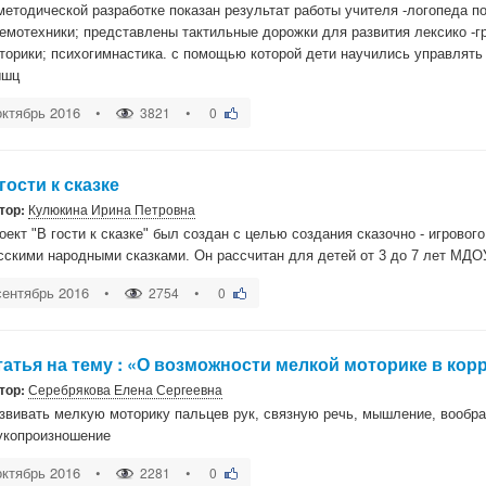
методической разработке показан результат работы учителя -логопеда п
емотехники; представлены тактильные дорожки для развития лексико -г
торики; психогимнастика. с помощью которой дети научились управлят
ышц
октябрь 2016
•
•
3821
0
гости к сказке
тор:
Кулюкина Ирина Петровна
оект "В гости к сказке" был создан с целью создания сказочно - игровог
сскими народными сказками. Он рассчитан для детей от 3 до 7 лет МДО
сентябрь 2016
•
•
2754
0
татья на тему : «О возможности мелкой моторике в кор
тор:
Серебрякова Елена Сергеевна
звивать мелкую моторику пальцев рук, связную речь, мышление, вообра
укопроизношение
октябрь 2016
•
•
2281
0