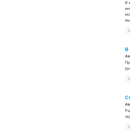
В 
мн
мо
м
В 
Ав
Пр
ру
С
Ав
Ра
зв