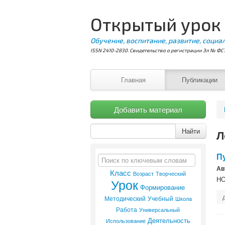
Открытый урок
Обучение, воспитание, развитие, социа
ISSN 2410-2830. Свидетельство о регистрации Эл № ФС7
Главная
Публикации
Добавить материал
Найти
Л
П
Ав
Класс
Возраст
Творческий
Урок
НО
Формирование
Методический
Учебный
Школа
Работа
Универсальный
Деятельность
Использование