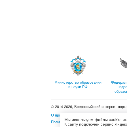
Министерство образования
Федерал
и науки РФ
надз
образо
© 2014-2026, Всероссийский интернет-порт
О проекте
•
Школьные олимпиады и интерне
Мы используем файлы cookie, чт
Политика использования файлов cookie
•
П
К сайту подключен сервис Яндекс