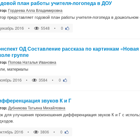
одовой план работы учителя-логопеда в ДОУ
тор:
Гордеева Алла Владимировна
тор представляет годовой план работы учителя-логопеда в дошкольном
декабрь 2016
•
•
5548
0
онспект ОД Составление рассказа по картинкам «Новая
коле группе
тор:
Попова Наталья Ивановна
ли, материалы
ноябрь 2016
•
•
3584
0
ифференциация звуков К и Г
тор:
Дубникова Татьяна Михайловна
ок для улучшения произношения дифференциация звуков К и Г с исполь
дходов.
октябрь 2016
•
•
3806
0