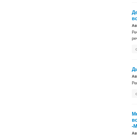
Д
в
Ав
Ре
ре
Д
Ав
Ре
М
в
-
Ав