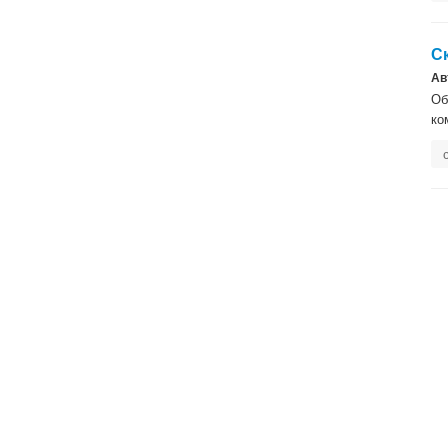
С
Ав
Об
ко