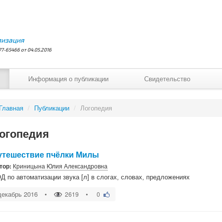
лизация
7-65466 от 04.05.2016
Информация о публикации
Свидетельство
Главная
/
Публикации
/
Логопедия
огопедия
утешествие пчёлки Милы
тор:
Криницына Юлия Александровна
Д по автоматизации звука [л] в слогах, словах, предложениях
декабрь 2016
•
•
2619
0