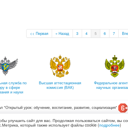
<< Первая
« Назад
3
4
5
6
7
Впе
ьная служба по
Высшая аттестационная
Федеральное агент
ору в сфере
комиссия (ВАК)
научных организа
вания и науки
ал "Открытый урок: обучение, воспитание, развитие, социализация"
т конкурсы для детей
обы улучшить сайт для вас. Продолжая пользоваться сайтом, вы с
олитика обработки и защиты персональных данных
.Метрика, который также использует файлы cookie (
подробнее
)