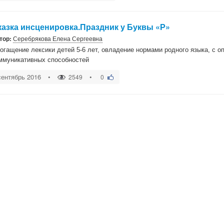
казка инсценировка.Праздник у Буквы «Р»
тор:
Серебрякова Елена Сергеевна
огащение лексики детей 5-6 лет, овладение нормами родного языка, с оп
ммуникативных способностей
сентябрь 2016
•
•
2549
0