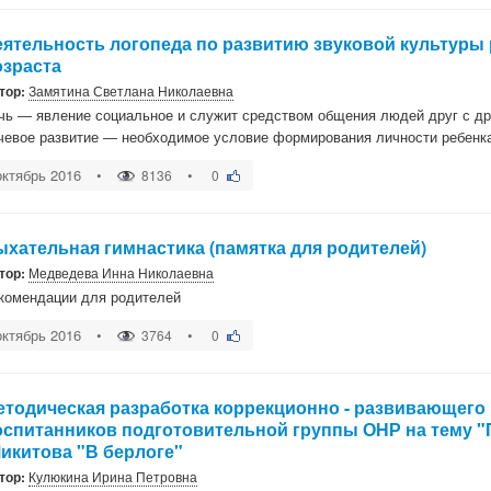
еятельность логопеда по развитию звуковой культуры
озраста
тор:
Замятина Светлана Николаевна
чь — явление социальное и служит средством общения людей друг с др
чевое развитие — необходимое условие формирования личности ребенк
октябрь 2016
•
•
8136
0
ыхательная гимнастика (памятка для родителей)
тор:
Медведева Инна Николаевна
комендации для родителей
октябрь 2016
•
•
3764
0
етодическая разработка коррекционно - развивающего 
оспитанников подготовительной группы ОНР на тему "
Микитова "В берлоге"
тор:
Кулюкина Ирина Петровна