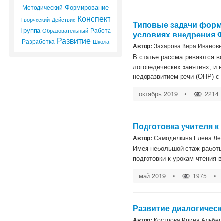
Формирование
Методический
Конспект
Творческий
Действие
Типовые задачи форм
Группа
Работа
Образовательный
условиях внедрения
Развитие
Разработка
Школа
Автор:
Захарова Вера Иванов
В статье рассматриваются 
логопедических занятиях, и
недоразвитием речи (ОНР) с
октябрь 2019
•
2214
Подготовка учителя к
Автор:
Самоделкина Елена Ле
Имея небольшой стаж работы
подготовки к урокам чтения 
май 2019
•
•
1975
Развитие диалогичес
Автор:
Кострова Ирина Альбе