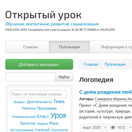
Открытый урок
Обучение, воспитание, развитие, социализация
ISSN 2410-2830. Свидетельство о регистрации Эл № ФС77-65466 от 04.05.2016
Главная
Публикации
Информация о п
Добавить материал
Главная
/
Публикации
/
Найти
Логопедия
С днём рождения люб
Авторы:
Самарина Марина Ан
Тема
Деятельность
Возраст
Проект «С Днем рождения лю
Программа
Ребенок
(истории, культуре, природе
Урок
Класс
Универсальный
родителей в творческую дея
Занятие
Язык
Задача
март 2020
•
•
1672
Учебный
Использование
Технология