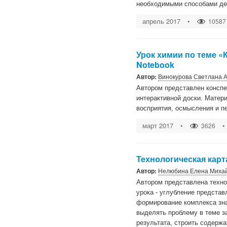
необходимыми способами де
апрель 2017
•
10587
Урок химии по теме «
Notebook
Автор:
Винокурова Светлана 
Автором представлен конспе
интерактивной доски. Матер
восприятия, осмысления и п
март 2017
•
•
3626
Технологическая карт
Автор:
Нелюбина Елена Миха
Автором представлена техно
урока - углубление предста
формирование комплекса зна
выделять проблему в теме з
результата, строить содерж