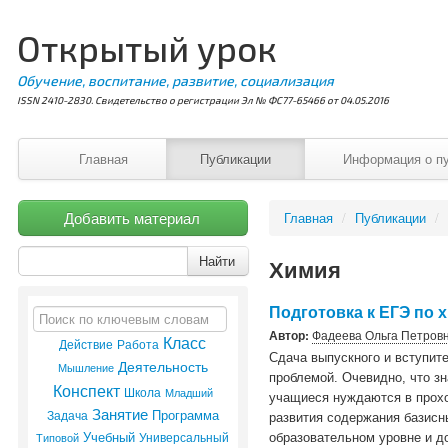
Открытый урок
Обучение, воспитание, развитие, социализация
ISSN 2410-2830. Свидетельство о регистрации Эл № ФС77-65466 от 04.05.2016
Главная
Публикации
Информация о п
Добавить материал
Главная
/
Публикации
/
Найти
Химия
Подготовка к ЕГЭ по 
Автор:
Фадеева Ольга Петров
Класс
Действие
Работа
Сдача выпускного и вступит
Деятельность
Мышление
проблемой. Очевидно, что з
Конспект
Школа
Младший
учащиеся нуждаются в прохо
Занятие
Программа
Задача
развития содержания базисн
Учебный
Универсальный
Типовой
образовательном уровне и д