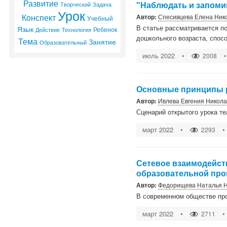
Развитие
"Наблюдать и запоми
Творческий
Задача
Урок
Конспект
Автор:
Спесивцева Елена Ник
Учебный
Язык
В статье рассматривается по
Ребенок
Действие
Технология
дошкольного возраста, спос
Тема
Занятие
Образовательный
июль 2022
•
•
2008
Основные принципы р
Автор:
Ивлева Евгения Никол
Сценарий открытого урока те
март 2022
•
•
2293
Сетевое взаимодейст
образовательной пр
Автор:
Федорищева Наталья 
В современном обществе про
март 2022
•
•
2711