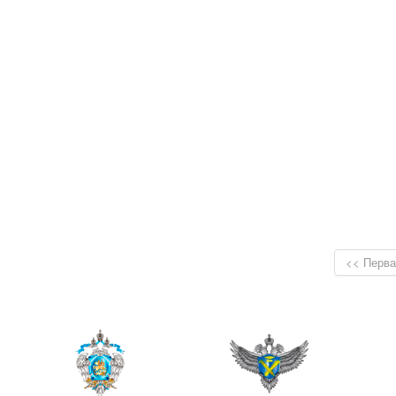
<< Перва