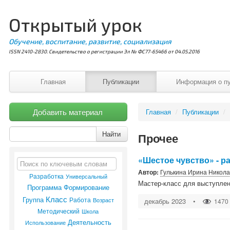
Открытый урок
Обучение, воспитание, развитие, социализация
ISSN 2410-2830. Свидетельство о регистрации Эл № ФС77-65466 от 04.05.2016
Главная
Публикации
Информация о п
Добавить материал
Главная
/
Публикации
/
Найти
Прочее
«Шестое чувство» - р
Автор:
Гулькина Ирина Никол
Разработка
Универсальный
Мастер-класс для выступлен
Программа
Формирование
Класс
Группа
Работа
Возраст
декабрь 2023
•
1470
Методический
Школа
Деятельность
Использование