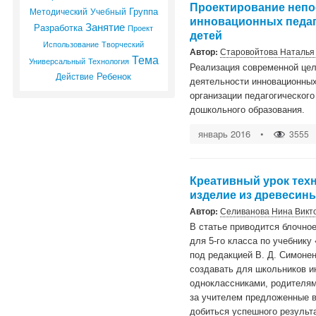
Проектирование непо
Группа
Методический
Учебный
инновационных педаг
Занятие
Разработка
Проект
детей
Использование
Творческий
Автор:
Старовойтова Наталья
Тема
Универсальный
Технология
Реализация современной цел
Ребенок
Действие
деятельности инновационных
организации педагогическог
дошкольного образования.
январь 2016
•
3555
Креативный урок техн
изделие из древесин
Автор:
Селиванова Нина Викт
В статье приводится блочно
для 5-го класса по учебнику 
под редакцией В. Д. Симоне
создавать для школьников и
одноклассниками, родителями
за учителем предложенные в
добиться успешного результ