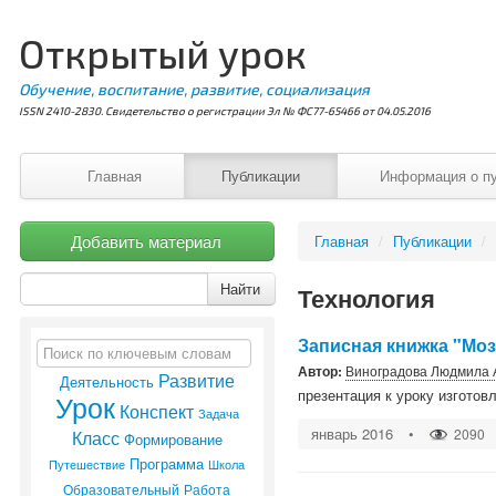
Открытый урок
Обучение, воспитание, развитие, социализация
ISSN 2410-2830. Свидетельство о регистрации Эл № ФС77-65466 от 04.05.2016
Главная
Публикации
Информация о п
Добавить материал
Главная
/
Публикации
/
Найти
Технология
Записная книжка "Моз
Автор:
Виноградова Людмила 
Развитие
Деятельность
Урок
презентация к уроку изготов
Конспект
Задача
январь 2016
•
2090
Класс
Формирование
Программа
Школа
Путешествие
Работа
Образовательный