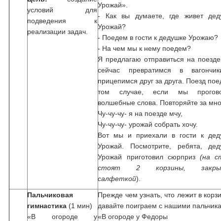
Урожай».
условий для
- Как вы думаете, где живет дед
подведения к
Урожай?
реализации задач.
- Поедем в гости к дедушке Урожаю?
- На чем мы к нему поедем?
Я предлагаю отправиться на поезд
сейчас превратимся в вагончи
прицепимся друг за друга. Поезд пое
том случае, если мы прогов
волшебные слова. Повторяйте за мно
Чу-чу-чу- я на поезде мчу,
Чу-чу-чу- урожай собрать хочу.
Вот мы и приехали в гости к дед
Урожай. Посмотрите, ребята, дед
Урожай приготовил сюрприз
(на с
стоят 2 корзины, закры
салфеткой
).
Пальчиковая
Прежде чем узнать, что лежит в корз
гимнастика
(1 мин)
давайте поиграем с нашими пальчик
«В огороде у
«В огороде у Федоры