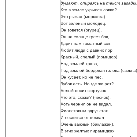
думают, опираясь на текст загадки
Кто в земле укрылся ловко?
Это рыжая (морковка).
Вот зеленый молодец.
Он зовется (огурец).
Он на солнце греет бок,
Дарит нам томатный сок.
Любят люди с давних пор
Красный, спелый (помидор).
Над землей трава,
Под землей бордовая голова (свекла)
Он кусает, но не пес.
Зубок есть. Но где же рот?
Белый носит сюртучок.
Что это, скажи? (чеснок).
Хоть чернил он не видал,
Фиолетовым вдруг стал
И лоснится от похвал
Очень важный (баклажан).
В этих желтых пирамидках