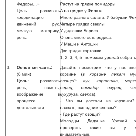
Федоры…»
Растут на грядке помидоры,
Цель: развивать
А на грядке у Филата
координацию
Много разного салата. У бабушки Фе
движений рук,
Четыре грядки свеклы.
мелкую моторику,
У дядюшки Бориса
речь.
Очень много есть редиса.
У Маши и Антошки
Две грядки картошки.
1, 2, 3, 4, 5- поможем урожай собрать
3.
Основная часть:
Давайте посмотрим, что у нас впе
(8 мин)
корзине (
в корзине лежат му
Цель:
развивать
овощей: лук, картошка, морко
речь, память,
перец, помидор, огурец, чес
воображение в
кукуруза, свекла
).
процессе
- Что вы достали из корзинки?
деятельности
назвать, все одним словом?
- Где растут овощи?
Молодцы. Дедушка Урожай х
проверить какие вы у м
внимательные.