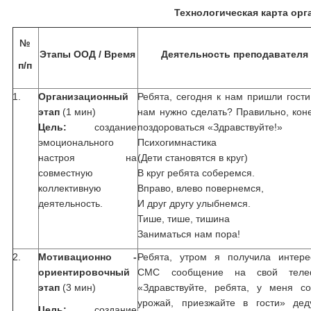
Технологическая карта ор
№
Этапы ООД / Время
Деятельность преподавателя
п/п
1.
Организационный
Ребята, сегодня к нам пришли гости
этап
(1 мин)
нам нужно сделать? Правильно, кон
Цель:
создание
поздороваться «Здравствуйте!»
эмоционального
Психогимнастика
настроя на
(Дети становятся в круг)
совместную
В круг ребята соберемся.
коллективную
Вправо, влево повернемся,
деятельность.
И друг другу улыбнемся.
Тише, тише, тишина
Заниматься нам пора!
2.
Мотивационно -
Ребята, утром я получила интере
ориентировочный
СМС сообщение на свой теле
этап
(3 мин)
«Здравствуйте, ребята, у меня со
урожай, приезжайте в гости» дед
Цель:
создание