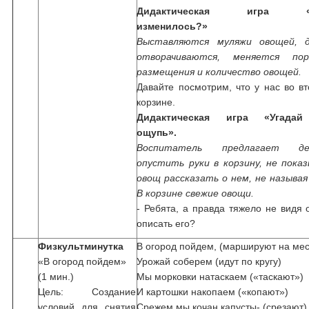
Дидактическая игра «
изменилось?»
Выставляются муляжи овощей, 
отворачиваются, меняется пор
размещения и количество овощей.
Давайте посмотрим, что у нас во в
корзине.
Дидактическая игра «Угада
ощупь».
Воспитатель предлагает д
опустить руки в корзину, не пока
овощ рассказать о нем, не называя
В корзине свежие овощи.
- Ребята, а правда тяжело не видя
описать его?
Физкультминутка
В огород пойдем, (маршируют на мес
«В огород пойдем»
Урожай соберем (идут по кругу)
(1 мин.)
Мы морковки натаскаем («таскают»)
Цель: Создание
И картошки накопаем («копают»)
условий для снятия
Срежем мы кочан капусты- (срезают)