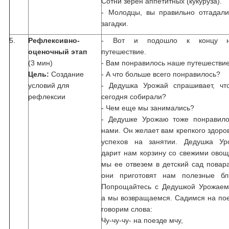
Сотни зерен аппетитных (кукуруза).
- Молодцы, вы правильно отгадали
загадки.
5.
Рефлексивно-
- Вот и подошло к концу 
оценочный этап
путешествие.
(3 мин)
- Вам понравилось наше путешестви
Цель:
Создание
- А что больше всего понравилось?
условий для
- Дедушка Урожай спрашивает, чт
рефлексии
сегодня собирали?
- Чем еще мы занимались?
- Дедушке Урожаю тоже понравило
нами. Он желает вам крепкого здоро
успехов на занятии. Дедушка Ур
дарит нам корзину со свежими ово
мы ее отвезем в детский сад повар
они приготовят нам полезные бл
Попрощайтесь с Дедушкой Урожаем.
а мы возвращаемся. Садимся на по
говорим слова:
Чу-чу-чу- на поезде мчу,