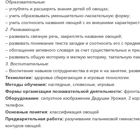
Образовательные:
– углублять и расширять знания детей об овощах;
– учить образовывать уменьшительно-ласкательную форму;
– учить соотносить названия овощей с их внешними характерис
2. Развивающие
:
– развивать связную речь, закреплять название овощей;
– развивать понимание текста загадки и соотносить его с пред
– обогащение активного словаря за счет существительных и при
– развивать общую моторику и мелкую моторику, тактильную па
3. Воспитательные
:
– Воспитание навыков сотрудничества в игре и на занятии, разв
Технологии:
здоровье сберегающие и игровые технологии.
Методы обучения:
наглядные, словесные, игровые.
Формы организации познавательной деятельности:
фронтал
Оборудование
: силуэтное изображение Дедушки Урожая, 2 ко
телефон.
Основные понятия
: классификация овощей
Предварительная работа:
разучивание пальчиковой гимнастик
контуров овощей.