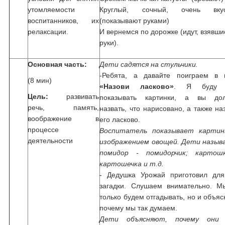
утомляемости
Круглый, сочный, очень вку
воспитанников, их
(показывают руками)
релаксации.
И вернемся по дорожке (идут, взявши
руки).
Основная часть:
Дети садятся на стульчики.
-Ребята, а давайте поиграем в
(8 мин)
«Назови ласково»
. Я буду 
Цель:
развивать
показывать картинки, а вы до
речь, память,
назвать, что нарисовано, а также на
воображение в
его ласково.
процессе
Воспитатель показывает картин
деятельности
изображением овощей. Дети назыв
помидор - помидорчик; картош
картошечка и т.д.
- Дедушка Урожай приготовил для
загадки. Слушаем внимательно. М
только будем отгадывать, но и объяс
почему мы так думаем.
Дети объясняют, почему они