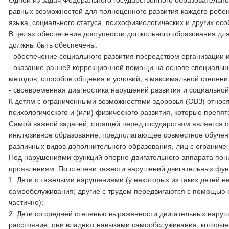
Одной из задач Федерального государственного образовательн
равных возможностей для полноценного развития каждого ребен
языка, социального статуса, психофизиологических и других ос
В целях обеспечения доступности дошкольного образования дл
должны быть обеспечены:
- обеспечение социального развития посредством организации 
- оказание ранней коррекционной помощи на основе специальны
методов, способов общения и условий, в максимальной степен
- своевременная диагностика нарушений развития и социальной 
К детям с ограниченными возможностями здоровья (ОВЗ) относя
психологического и (или) физического развития, которые препя
Самой важной задачей, стоящей перед государством является с
инклюзивное образование, предполагающее совместное обучение
различных видов дополнительного образования, лиц с ограниче
Под нарушениями функций опорно-двигательного аппарата пон
проявлениям. По степени тяжести нарушений двигательных фун
1. Дети с тяжелыми нарушениями (у некоторых из таких детей 
самообслуживания; другие с трудом передвигаются с помощью
частично);
2. Дети со средней степенью выраженности двигательных наруш
расстояние, они владеют навыками самообслуживания, которые,