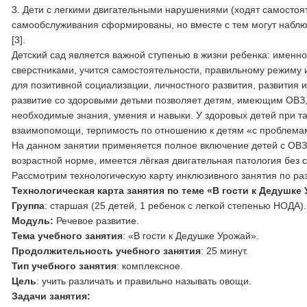
3. Дети с легкими двигательными нарушениями (ходят самостоят
самообслуживания сформированы, но вместе с тем могут наблюд
[3].
Детский сад является важной ступенью в жизни ребенка: именн
сверстниками, учится самостоятельности, правильному режиму 
для позитивной социализации, личностного развития, развития 
развитие со здоровыми детьми позволяет детям, имеющим ОВЗ,
необходимые знания, умения и навыки. У здоровых детей при та
взаимопомощи, терпимость по отношению к детям «с проблемам
На данном занятии применяется полное включение детей с ОВЗ (
возрастной норме, имеется лёгкая двигательная патология без 
Рассмотрим технологическую карту инклюзивного занятия по ра
Технологическая карта занятия по теме «В гости к Дедушке
Группа
: старшая (25 детей, 1 ребенок с легкой степенью НОДА).
Модуль:
Речевое развитие.
Тема учебного занятия
: «В гости к Дедушке Урожай».
Продолжительность учебного занятия
: 25 минут.
Тип учебного занятия
: комплексное.
Цель
: учить различать и правильно называть овощи.
Задачи занятия: