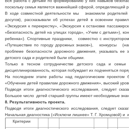
Вся работа с детьми по формированию у них навыков безопас
поскольку семья является важнейшей сферой, определяющей ра
В ходе совместной деятельности мы знакомили родителей с 
досугов), рассказывали об успехах детей в освоении правил
«Экскурсия к перекрестку», «Экскурсия к остановке пассажирс
«Безопасность детей на улицах города», «Учим с детьми»), ко
ребенка»). Спортивные праздники, совместно с инструктор
«Путешествие по городу дорожных знаков»), конкурсы (нап
проблеме безопасности дорожного движения, указывать ее 
детского сада и родителей были общими.
Только в тесном сотрудничестве детского сада и семьи
дисциплинированность, которая побуждает их подчиняться поря
На последнем этапе работы над педагогическим проектом б
«Обучение детей правилам дорожного движения», высокий урове
Подводя итоги диагностического исследования, следует сказ
Большое число детей старшей группы имеют необходимые знани
8. Результативность проекта.
Подводя итоги диагностического исследования, следует сказа
Начальная диагностика («Исключи лишнее» Т. Г. Хромцовой) и и
Критерии