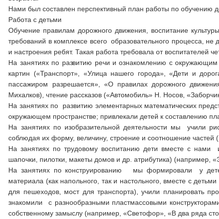
Нами был составлен перспективный план работы по обучению д
Работа с детьми
Обучение правилам дорожного движения, воспитание культур
требований в комплексе всего образовательного процесса, не 
и настроения ребят. Такая работа требовала от воспитателей ч
На занятиях по развитию речи и ознакомлению с окружающим
картин («Транспорт», «Улица нашего города», «Дети и доро
пассажиром разрешается», «О правилах дорожного движения
Михалков), чтение рассказов («Автомобиль» Н. Носов, «Заборчи
На занятиях по развитию элементарных математических предс
окружающем пространстве; привлекали детей к составлению план
На занятиях по изобразительной деятельности мы учили рис
соблюдая их форму, величину, строение и соотношение частей 
На занятиях по трудовому воспитанию дети вместе с нами и
шапочки, пилотки, макеты домов и др. атрибутика) (например, «
На занятиях по конструированию мы формировали у детей
материала (как напольного, так и настольного, вместе с детьм
для пешеходов, мост для транспорта), учили планировать пр
знакомили с разнообразными пластмассовыми конструкторами;
собственному замыслу (например, «Светофор», «В два ряда сто