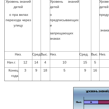
Уровень знаний
Уровень знаний
Уров
детей
детей
детей
о пра вилах
о
пред
перехода через
предписывающих
улицу
и
знака
запрещающих
знаках
Низ.
Сред
Выс.
Низ.
Сред.
Выс.
Низ.
Нач.г.
12
14
4
10
15
5
Конец
3
9
18
5
9
16
года