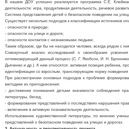
В нашем ДОУ успешно реализуется программа С.Е. Клейман,
деятельности: игра, продуктивная деятельность, речевое развит
Система представления детей о безопасном поведении на улицах
Существует несколько подходов к классификации источников опас
- опасности в природе;
- опасности на улице и дороге;
- опасности контактов с незнакомыми людьми.
Таким образом, где бы не находился человек, всегда рядом с н
Совокупный анализ исследований о своеобразии усвоени
оптимизирующий данный процесс (С. Г. Якобсон, И. Н. Броннико
Дьяченко и др.). К ним относятся: активная позиция ребенка, пр
идентификации со взрослым, транслирующим норму поведения р
При рассмотрении основных подходов к проблеме формирован
методике их преподнесения:
- достижение понимания детьми значимости соблюдения пра
литературы, бесед;
- формирование представлений о последствиях нарушения пра
- включение в активную познавательную деятельность.
Использование художественной литературы, по мнению ученых 
представлений о безопасном поведении на улицах и дорогах.
3. Актуальность и перспективность проекта