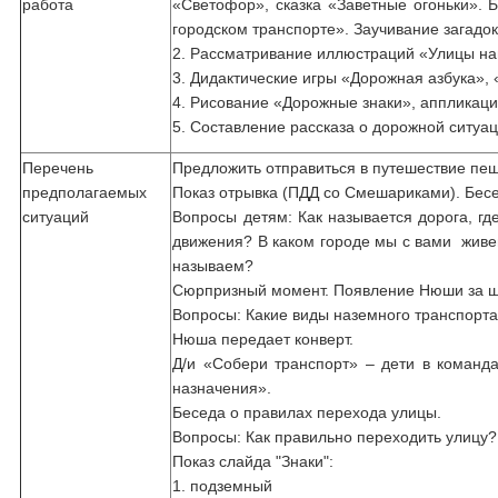
работа
«Светофор», сказка «Заветные огоньки». 
городском транспорте». Заучивание загадок 
2. Рассматривание иллюстраций «Улицы на
3. Дидактические игры «Дорожная азбука»,
4. Рисование «Дорожные знаки», аппликаци
5. Составление рассказа о дорожной ситуа
Перечень
Предложить отправиться в путешествие пеш
предполагаемых
Показ отрывка (ПДД со Смешариками). Бес
ситуаций
Вопросы детям: Как называется дорога, гд
движения? В каком городе мы с вами живе
называем?
Сюрпризный момент. Появление Нюши за ш
Вопросы: Какие виды наземного транспорта
Нюша передает конверт.
Д/и «Собери транспорт» – дети в команда
назначения».
Беседа о правилах перехода улицы.
Вопросы: Как правильно переходить улицу?
Показ слайда "Знаки":
1. подземный