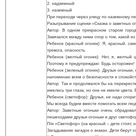
2. надземный
3. наземный
При переходе через улицу по наземному пе
Разыгрывание сценки «Сказка о заветных ог
Автор: В одном прекрасном старом город
Завязался между ними спор о том, какой из
Ребенок (красный огонек): Я, красный, са
тревога, опасность.
Ребенок (желтый огонек): Нет, я, желтый 
Поэтому я предупреждаю: Будь осторожен! 
Ребенок (зеленый огонек): Друзья огоньки,
напоминаю всем о безопасности и спокойст
Автор: Так и продолжался бы на перекрестк
имелись три глаза, но они не имели цвета. В
Ребенок (светофор): Друзья, не надо спори
Мы всегда будем вместе помогать всем люд
Автор: Заветные огоньки очень обрадова
пешеходами друзья-огоньки и друг светофо
П/и «Светофор» (на красный – дети стоят, н
Загадывание загадок о знаках. Дети берут 