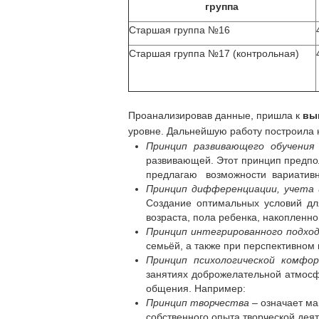
группа
Старшая группа №16
Старшая группа №17 (контрольная)
Проанализировав данные, пришла к
вы
уровне. Дальнейшую работу построила
Принцип развивающего обучения
развивающей. Этот принцип предпол
предлагаю возможности вариативны
Принцип дифференциации, учета 
Создание оптимальных условий дл
возраста, пола ребенка, накопленн
Принцип интегрированного подхо
семьёй, а также при перспективном
Принцип психологической комфо
занятиях доброжелательной атмосф
общения. Например:
Принцип творчества
– означает ма
собственного опыта творческой деят