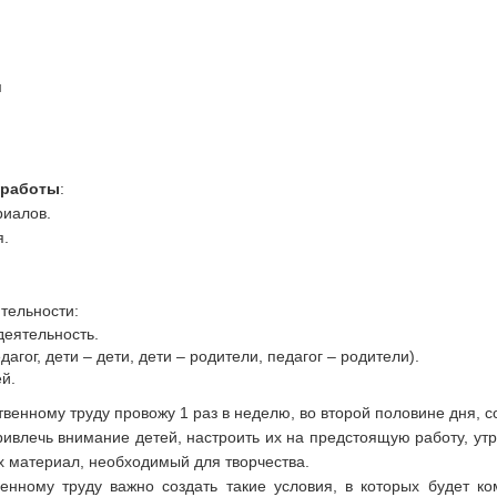
м
 работы
:
риалов.
я.
тельности:
еятельность.
агог, дети – дети, дети – родители, педагог – родители).
ей.
венному труду провожу 1 раз в неделю, во второй половине дня, 
ивлечь внимание детей, настроить их на предстоящую работу, утр
ах материал, необходимый для творчества.
енному труду важно создать такие условия, в которых будет к