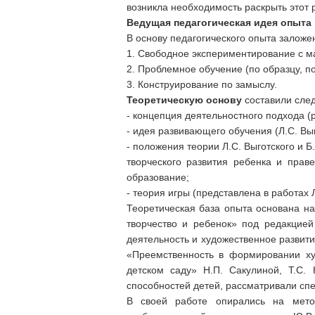
возникла необходимость раскрыть этот р
Ведущая педагогическая идея опыта
В основу педагогического опыта заложе
1. Свободное экспериментирование с м
2. Проблемное обучение (по образцу, по
3. Конструирование по замыслу.
Теоретическую основу
составили сле
- концепция деятельностного подхода (
- идея развивающего обучения (Л.С. Выг
- положения теории Л.С. Выготского и 
творческого развития ребенка и прав
образование;
- теория игры (представлена в работах Л
Теоретическая база опыта основана на
творчество и ребенок» под редакцией
деятельность и художественное развити
«Преемственность в формировании худ
детском саду» Н.П. Сакулиной, Т.С.
способностей детей, рассматривали сп
В своей работе опирались на мето