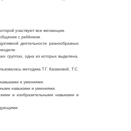
которой участвуют все желающие.
 общение с ребёнком.
дуктивной деятельности разнообразных
 модели.
ших группах, одна из которых выделена,
зовалась методика Т.Г. Казаковой, Т.С.
и навыками и умениями.
льными навыками и умениями.
ескими и изобразительными навыками и
едующими: