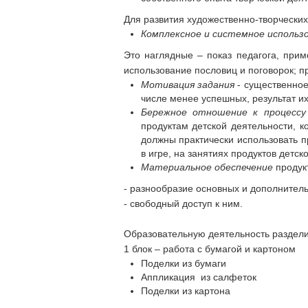
Для развития художественно-творчески
Комплексное и системное использо
Это наглядные – показ педагога, при
использование пословиц и поговорок; п
Мотивация задания
- существенное 
числе менее успешных, результат их
Бережное отношение к процессу
продуктам детской деятельности, 
должны практически использовать п
в игре, на занятиях продуктов детско
Материальное обеспечение
продук
- разнообразие основных и дополнител
- свободный доступ к ним.
Образовательную деятельность раздел
1 блок – работа с бумагой и картоном
Поделки из бумаги
Аппликация из салфеток
Поделки из картона