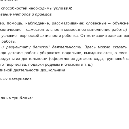
х способностей необходимы
условия:
вание методов и приемов.
мер, помощь, наблюдение, рассматривание; словесные – объясне
рактические – самостоятельное и совместное выполнение работы)
условие творческой активности ребенка. От мотивации зависит вов
 работы.
 и результату детской деятельности
. Здесь можно сказать
когда детские работы убираются подальше, выкидываются, а если
родукты их деятельности (оформление детского сада, групповой к
го творчества, подарки родным и близким и т. д.)
тивной деятельности дошкольника:
ьных материалов,
ила на три
блока
: