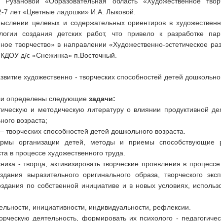
. Рузановой «Образовательная область «Художественное твор
2-7 лет «Цветные ладошки» И.А. Лыковой.
ыслении целевых и содержательных ориентиров в художественн
логии создания детских работ, что привело к разработке п
нное творчество» в направлении «Художественно-эстетическое ра
КДОУ д/с «Снежинка» п.Восточный.
азвитие художественно - творческих способностей детей дошкольно
ыли определены следующие
задачи:
гическую и методическую литературу о влиянии продуктивной де
ного возраста;
 – творческих способностей детей дошкольного возраста.
ормы организации детей, методы и приемы способствующие р
та в процессе художественного труда.
ника - творца, активизировать творческие проявления в процессе
здания выразительного оригинального образа, творческого эк
здания по собственной инициативе и в новых условиях, использ
ельности, инициативности, индивидуальности, рефлексии.
орческую деятельность, формировать их психолого - педагогичес