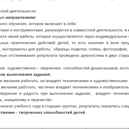
еской деятельности.
вум
направлениям:
ого обучения, которое включает в себя:
ами и инструментами, реализуется в совместной деятельности, в 
тата своей работы, которая осуществляется через индивидуальное
ьных практических действий детей, то есть наличие в зоне про
, инструменты для работы, образцы поделок, схемы, фотографии,
лью отслеживания результата проведена диагностика в двух стар
ия художественно – творческих способностей дошкольников, исполь
ни выполнения задания:
с и желание работать, не владеет техническими и художественным
и желание работать, частично владеет техническими и изобразите
етворение и радость при выполнении задания, владеет технич
, инициативу и творчество.
 начало учебного года в старших группах, результаты оказались сл
твенно - творческих способностей детей