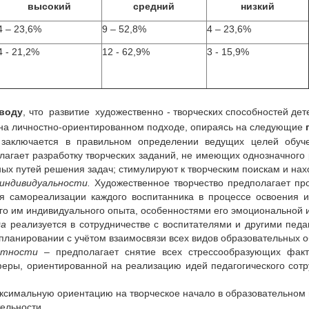
высокий
средний
низкий
4 – 23,6%
9 – 52,8%
4 – 23,6%
4 - 21,2%
12 - 62,9%
3 - 15,9%
воду
, что развитие художественно - творческих способностей де
 на личностно-ориентированном подходе, опираясь на следующие
заключается в правильном определении ведущих целей обучен
агает разработку творческих заданий, не имеющих однозначного р
х путей решения задач; стимулируют к творческим поискам и нах
индивидуальности.
Художественное творчество предполагает про
я самореализации каждого воспитанника в процессе освоения и
ого им индивидуального опыта, особенностями его эмоциональной 
да
реализуется в сотрудничестве с воспитателями и другими педа
 планировании с учётом взаимосвязи всех видов образовательных о
ртности
– предполагает снятие всех стрессообразующих факт
еры, ориентированной на реализацию идей педагогического сотр
ксимальную ориентацию на творческое начало в образовательном
ельности.