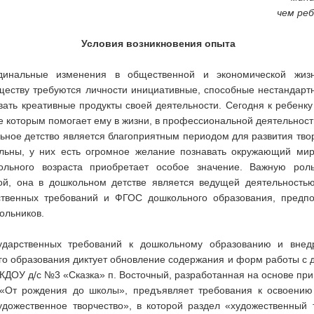
чем ре
Условия возникновения опыта
инальные изменения в общественной и экономической жизни
еству требуются личности инициативные, способные нестандартн
вать креативные продукты своей деятельности. Сегодня к ребенк
е которым помогает ему в жизни, в профессиональной деятельност
ьное детство является благоприятным периодом для развития твор
льны, у них есть огромное желание познавать окружающий мир
ольного возраста приобретает особое значение. Важную рол
овой, она в дошкольном детстве является ведущей деятельность
твенных требований и ФГОС дошкольного образования, предпо
ольников.
ударственных требований к дошкольному образованию и внедр
го образования диктует обновление содержания и форм работы с
КДОУ д/с №3 «Сказка» п. Восточный, разработанная на основе пр
«От рождения до школы», предъявляет требования к освоению
художественное творчество», в которой раздел «художественный 