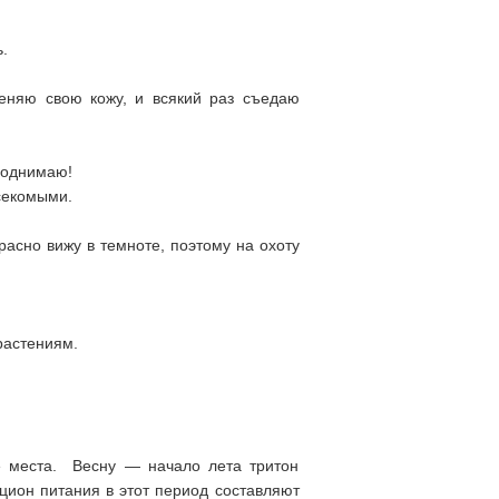
.
еняю свою кожу, и всякий раз съедаю
поднимаю!
секомыми.
асно вижу в темноте, поэтому на охоту
растениям.
ые места. Весну — начало лета тритон
ацион питания в этот период составляют