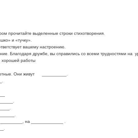
хором прочитайте выделенные строки стихотворения.
шко» и «тучку».
ответствует вашему настроению.
ние. Благодаря дружбе, вы справились со всеми трудностями на ур
й хорошей работы
отные. Они живут __________.
_.
__
_____.
____.
______.
_________, на _____________ .
__.