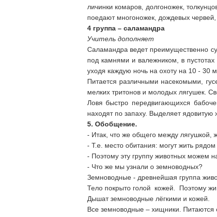
личинки комаров, долгоножек, толкунцо
поедают многоножек, дождевых червей,
4 группа – саламандра
Учитель дополняет
Саламандра ведет преимущественно сух
под камнями и валежником, в пустотах 
уходя каждую ночь на охоту на 10 - 30 
Питается различными насекомыми, гус
мелких тритонов и молодых лягушек. Св
Ловя быстро передвигающихся бабоче
находят по запаху. Выделяет ядовитую 
5.
Обобщение.
- Итак, что же общего между лягушкой,
- Т.е. место обитания: могут жить рядом
- Поэтому эту группу животных можем н
- Что же мы узнали о земноводных?
Земноводные - древнейшая группа живо
Тело покрыто голой кожей. Поэтому жи
Дышат земноводные лёгкими и кожей.
Все земноводные – хищники. Питаются 