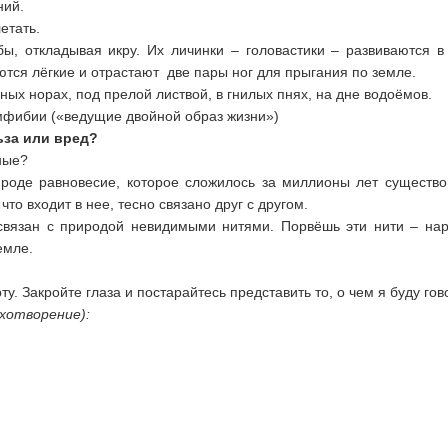
ний.
етать.
, откладывая икру. Их личинки – головастики – развиваются в 
ются лёгкие и отрастают две пары ног для прыгания по земле.
ых норах, под прелой листвой, в гнилых пнях, на дне водоёмов.
мфибии («ведущие двойной образ жизни»)
ьза или вред?
ные?
оде равновесие, которое сложилось за миллионы лет существо
что входит в нее, тесно связано друг с другом.
связан с природой невидимыми нитями. Порвёшь эти нити – на
емле.
ту. Закройте глаза и постарайтесь представить то, о чем я буду гов
хотворение):