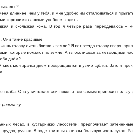
прыгаешь?
меня длиннее, чем у тебя, и мне удобно им отталкиваться и прыгать
ими короткими лапками удобнее ходить.
дкая и скользкая кожа. В год я четыре раза переодеваюсь – м
. Они такие красивые!
жишь голову очень близко к земле? Я вот всегда голову вверх при
мыми, которые ползают по земле. А ты охотишься за летающими на
тебя днём?
свет, мои зрачки днём превращаются в узкие щёлки. Зато я прекр
а.
ся жаба. Она уничтожает слизняков и тем самым приносит пользу 
-разминку
нных лесах, в кустарниках лесостепи; предпочитает затененн
прудах, ручьях. В воде тритоны активны большую часть суток. Р