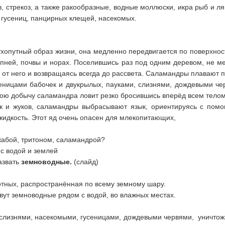
в, стрекоз, а также ракообразные, водные моллюски, икра рыб и ля
 гусениц, панцирных клещей, насекомых.
опутный образ жизни, она медленно передвигается по поверхност
пней, почвы и норах. Поселившись раз под одним деревом, не ме
м от него и возвращаясь всегда до рассвета. Саламандры плавают п
еницами бабочек и двукрылых, пауками, слизнями, дождевыми чер
ою добычу саламандра ловит резко бросившись вперёд всем телом,
к и жуков, саламандры выбрасывают язык, ориентируясь с пом
жидкость. Этот яд очень опасен для млекопитающих,
 жабой, тритоном, саламандрой?
 с водой и землей
азвать
земноводные.
(слайд)
тных, распространённая по всему земному шару.
вут земноводные рядом с водой, во влажных местах.
слизнями, насекомыми, гусеницами, дождевыми червями, уничтож