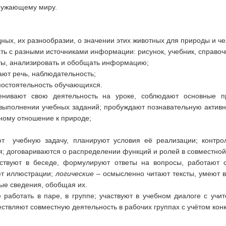
кружающему миру.
ых, их разнообразии, о значении этих животных для природы и че
ть с разными источниками информации: рисунок, учебник, справоч
ты, анализировать и обобщать информацию;
ают речь, наблюдательность;
мостоятельность обучающихся.
енивают свою деятельность на уроке, соблюдают основные п
выполнении учебных заданий; пробуждают познавательную активн
ному отношение к природе;
т учебную задачу, планируют условия её реализации; контро
я; договариваются о распределении функций и ролей в совместной
аствуют в беседе, формулируют ответы на вопросы, работают с
ют иллюстрации;
логические –
осмысленно читают тексты, умеют
ые сведения, обобщая их.
работать в паре, в группе; участвуют в учебном диалоге с учи
ствляют совместную деятельность в рабочих группах с учётом кон