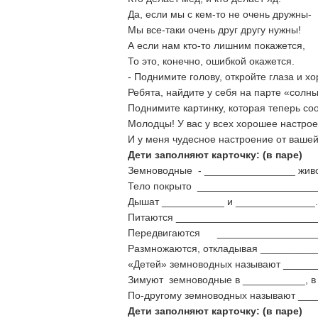
Да, если мы с кем-то не очень дружны-
Мы все-таки очень друг другу нужны!
А если нам кто-то лишним покажется,
То это, конечно, ошибкой окажется.
- Поднимите голову, откройте глаза и 
Ребята, найдите у себя на парте «солны
Поднимите картинку, которая теперь со
Молодцы! У вас у всех хорошее настрое
И у меня чудесное настроение от ваше
Дети заполняют карточку: (в паре)
Земноводные - ________________ жив
Тело покрыто _____________________
Дышат ___________ и ______________.
Питаются _________________________
Передвигаются __________________
Размножаются, откладывая __________
«Детей» земноводных называют ______
Зимуют земноводные в ___________, в 
По-другому земноводных называют ___
Дети заполняют карточку: (в паре)