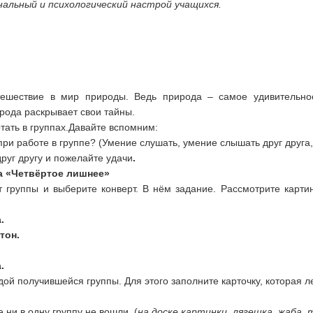
нальный и психологический настрой учащихся.
шествие в мир природы. Ведь природа – самое удивительное 
ода раскрывает свои тайны.
тать в группах.Давайте вспомним:
 при работе в группе? (Умение слушать, умение слышать друг друга
друг другу и пожелайте удачи
.
а «Четвёртое лишнее»
т группы и выберите конверт. В нём задание. Рассмотрите карти
.
тон.
.
ой получившейся группы. Для этого заполните карточку, которая л
ни в одну группу не вошли. (
на доске картинки лягешка, жаба, 