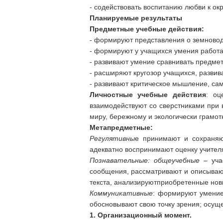
- содействовать воспитанию любви к о
Планируемые результаты
Предметные учебные действия:
- формируют представления о земноводн
- формируют у учащихся умения работа
- развивают умение сравнивать предме
- расширяют кругозор учащихся, развив
- развивают критическое мышление, са
Личностные учебные действия
: оц
взаимодействуют со сверстниками при 
миру, бережному и экологически грамот
Метапредметные:
Регулятивны
е
принимают и сохраняю
адекватно воспринимают оценку учител
Познавательные: общеучебные –
уч
сообщения, рассматривают и описыва
текста, анализируютприобретенные нов
Коммуникативные
: формируют умение 
обосновывают свою точку зрения; осуще
1. Организационный момент.