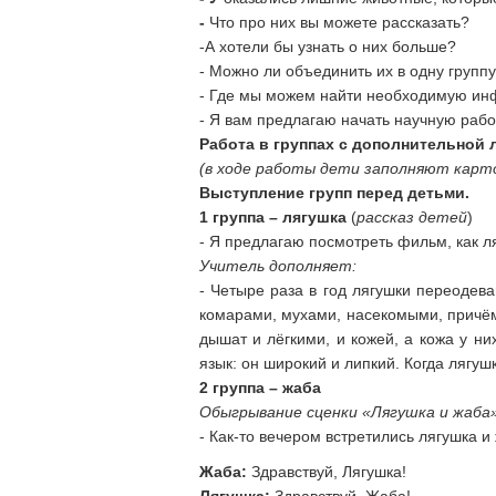
-
Что про них вы можете рассказать?
-А хотели бы узнать о них больше?
- Можно ли объединить их в одну групп
- Где мы можем найти необходимую ин
- Я вам предлагаю начать научную рабо
Работа в группах с дополнительной 
(в ходе работы дети заполняют карт
Выступление групп перед детьми.
1 группа – лягушка
(
рассказ детей
)
- Я предлагаю посмотреть фильм, как л
Учитель дополняет:
- Четыре раза в год лягушки переодев
комарами, мухами, насекомыми, причём 
дышат и лёгкими, и кожей, а кожа у ни
язык: он широкий и липкий. Когда лягу
2 группа – жаба
Обыгрывание сценки «Лягушка и жаба
- Как-то вечером встретились лягушка и
Жаба:
Здравствуй, Лягушка!