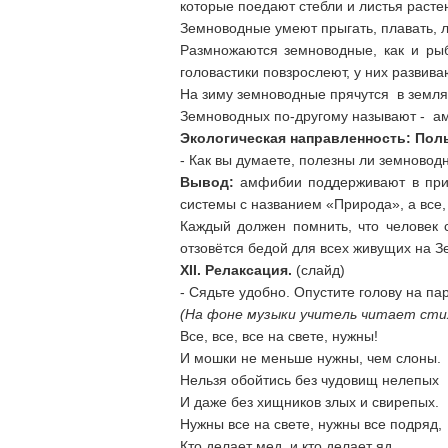
которые поедают стебли и листья расте
Земноводные умеют прыгать, плавать, л
Размножаются земноводные, как и рыбы
головастики повзрослеют, у них развива
На зиму земноводные прячутся в землян
Земноводных по-другому называют - а
Экологическая направленность: Пол
- Как вы думаете, полезны ли земновод
Вывод:
амфибии поддерживают в прир
системы с названием «Природа», а все, 
Каждый должен помнить, что человек 
отзовётся бедой для всех живущих на З
XII
. Релаксация.
(слайд)
- Сядьте удобно. Опустите голову на пар
(На фоне музыки учитель читает сти
Все, все, все на свете, нужны!
И мошки не меньше нужны, чем слоны.
Нельзя обойтись без чудовищ нелепых
И даже без хищников злых и свирепых.
Нужны все на свете, нужны все подряд,
Кто делает мед, и кто делает яд.