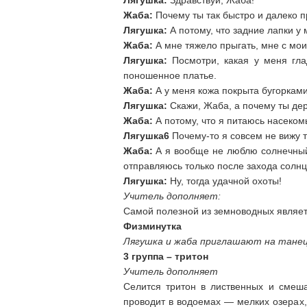
Лягушка:
Здравствуй, Жаба!
Жаба:
Почему ты так быстро и далеко 
Лягушка:
А потому, что задние лапки у 
Жаба:
А мне тяжело прыгать, мне с мо
Лягушка:
Посмотри, какая у меня гла
поношенное платье.
Жаба:
А у меня кожа покрыта бугорками
Лягушка:
Скажи, Жаба, а почему ты дер
Жаба:
А потому, что я питаюсь насеко
Лягушка6
Почему-то я совсем не вижу 
Жаба:
А я вообще не люблю солнечный 
отправляюсь только после захода солнц
Лягушка:
Ну, тогда удачной охоты!
Учитель дополняет:
Самой полезной из земноводных являет
Физминутка
Лягушка и жаба приглашают на танец
3 группа – тритон
Учитель дополняет
Селится тритон в лиственных и смеша
проводит в водоемах — мелких озерах, 