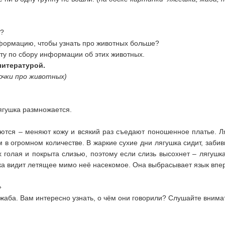
у?
формацию, чтобы узнать про животных больше?
ту по сбору информации об этих животных.
литературой.
очки про животных)
ягушка размножается.
аются – меняют кожу и всякий раз съедают поношенное платье. 
в огромном количестве. В жаркие сухие дни лягушка сидит, забивш
х голая и покрыта слизью, поэтому если слизь высохнет – лягушк
шка видит летящее мимо неё насекомое. Она выбрасывает язык впер
»
 жаба. Вам интересно узнать, о чём они говорили? Слушайте внима