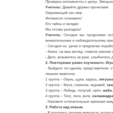
Проверка готовности к уроку. Эмоцио
Учитель:
Давайте дружно прочитаем
:
Окружающий нас мир
Интересно познавать!
Его тайны и загадки
Мы готовы разгадать!
Учитель:
Сегодня мы продолжим путе
внимательному и наблюдательному прир
- Сегодня на уроке я предлагаю порабо
- Какое, на ваш взгляд, главное умение
-
Дети, возьмитесь за руки, улыбнитесь 
2.
Повторение ранее изученного. Игр
- Выйдите по-одному представителю о
лишнее животное.
1 группа – Окунь, щука, карась,
лягушка
2 группа – Муха, стрекоза, муравей,
три
3 группа – Лебедь, попугай, орёл,
жаба.
4 группа – Тигр, лиса, волк,
саламандра
- Назовите отличительные признаки кажд
3. Работа над новым.
- У
оказались лишние животные, которые 