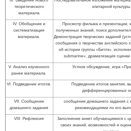
III. Введение нового
Последовательное изложение материа
теоретического
элитарной культуры
материала
IV. Обобщение и
Просмотр фильма и презентации, 
систематизация
полученных знаний, поиск дополните
материала.
Демонстрация творческих заданий (уст
сообщения о творчестве английского 
об истории группы «Битлз», исполне
submarine», драматизация сценки
V. Анализ изученного
Устное обсуждение, игра «Пр
ранее материала.
VI. Подведение итогов.
Подведение итогов занятия, в
дифференцированных о
VII. Сообщение
сообщение домашнего задания с
домашнего задания
рекомендациями по его вып
VIII. Рефлексия
Заполнение анкет обучающимися с ц
своих знаний, возможностей и оцен