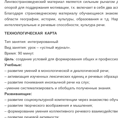
Лингвострановедческий материал является сильным рычагом д
опорой для поддержания мотивации, т.к. включает в себя два ас
Благодаря страноведческому материалу обучающиеся знаком
области географии, истории, культуры, образования и т.д. 
интеллектуальные и речевые способности, культура речи.
ТЕХНОЛОГИЧЕСКАЯ КАРТА
Тип занятия: интегрированный
Вид занятия: урок – «устный журнал».
Время: 90 минут.
Цель
: создание условий для формирования общих и профессио
Учебные:
– развитие умений в монологической и диалогической речи;
– активизация изученных лексических единиц и речевых образцо
– развитие понимания иноязычной речи на слух;
–умение систематизировать и обобщать полученные знания.
Развивающие:
– развитие социокультурной компетенции через знакомство обу
– развитие творческого воображения и мышления;
– формирование умения коллективного речевого взаимодействи
– развитие речевой активности;