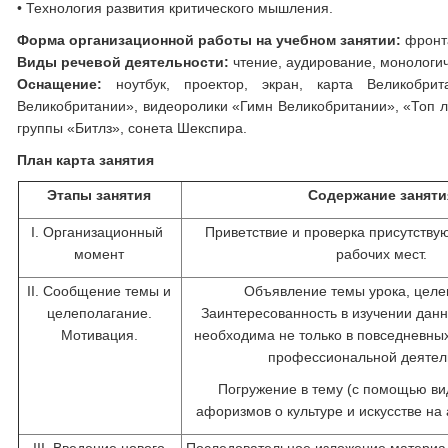
• Технология развития критического мышления.
Форма организационной работы на учебном занятии:
фронта
Виды речевой деятельности:
чтение, аудирование, монологич
Оснащение:
ноутбук, проектор, экран, карта Великобри
Великобритании», видеоролики «Гимн Великобритании», «Топ л
группы «Битлз», сонета Шекспира.
План карта занятия
Этапы
занятия
Содержание заняти
I. Организационный
Приветствие и проверка присутству
момент
рабочих мест.
II. Сообщение темы и
Объявление темы урока, целе
целеполагание.
Заинтересованность в изучении данн
Мотивация.
необходима не только в повседневных
профессиональной деятел
Погружение в тему (с помощью ви
афоризмов о культуре и искусстве на