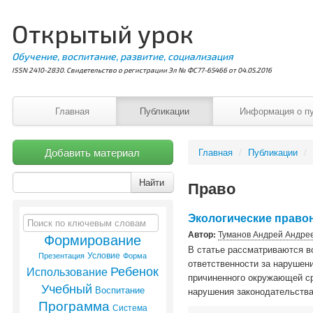
Открытый урок
Обучение, воспитание, развитие, социализация
ISSN 2410-2830. Свидетельство о регистрации Эл № ФС77-65466 от 04.05.2016
Главная
Публикации
Информация о п
Добавить материал
Главная
/
Публикации
/
Найти
Право
Экологические право
Автор:
Туманов Андрей Андре
Формирование
В статье рассматриваются в
Условие
Презентация
Форма
ответственности за нарушен
Ребенок
Использование
причиненного окружающей ср
Учебный
Воспитание
нарушения законодательств
Программа
Система