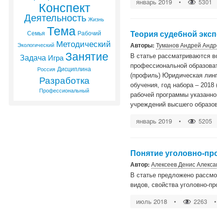
январь 2019
•
5301
Конспект
Деятельность
Жизнь
Тема
Теория судебной экс
Семья
Рабочий
Методический
Авторы:
Туманов Андрей Андр
Экологический
Занятие
Задача
Игра
В статье рассматриваются в
профессиональной образоват
Дисциплина
Россия
(профиль) Юридическая линг
Разработка
обучения, год набора – 2018
Профессиональный
рабочей программы указанно
учреждений высшего образов
январь 2019
•
5205
Понятие уголовно-пр
Автор:
Алексеев Денис Алекса
В статье предложено рассмо
видов, свойства уголовно-пр
июль 2018
•
•
2263