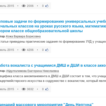
июль 2015
•
•
2006
0
иповые задачи по формированию универсальных учеб
ачальных классов на уроках русского языка, математик
тором классе общеобразовательной школы
тор:
Кожа Варвара Борисовна
статье приведены практические задания по формированию УУД у учащи
июль 2015
•
•
4206
0
абота вокалиста с учащимися ДМШ и ДШИ в классе акк
тор:
Абдулгалимова Екатерина Николаевна
ецифика класса аккомпанемента в ДМШ и ДШИ состоит в том, что учащ
нцертмейстерского искусства в содружестве с вокалистом, который явл
июль 2015
•
•
3632
0
ценарий массового мероприятия "День Нептуна"