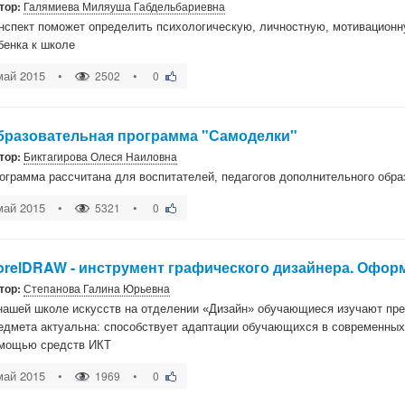
тор:
Галямиева Миляуша Габдельбариевна
нспект поможет определить психологическую, личностную, мотивационн
бенка к школе
май 2015
•
•
2502
0
бразовательная программа "Самоделки"
тор:
Биктагирова Олеся Наиловна
ограмма рассчитана для воспитателей, педагогов дополнительного обра
май 2015
•
•
5321
0
orelDRAW - инструмент графического дизайнера. Офор
тор:
Степанова Галина Юрьевна
нашей школе искусств на отделении «Дизайн» обучающиеся изучают пр
едмета актуальна: способствует адаптации обучающихся в современных
мощью средств ИКТ
май 2015
•
•
1969
0