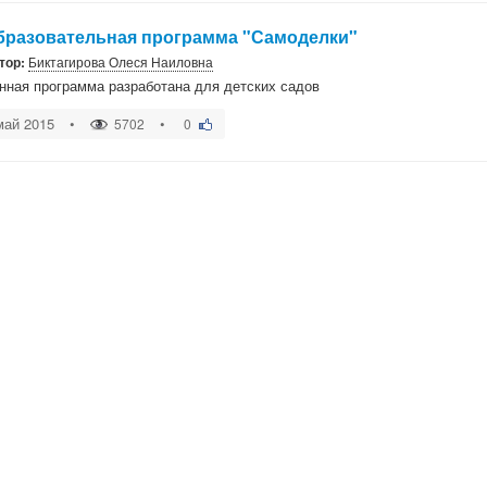
бразовательная программа "Самоделки"
тор:
Биктагирова Олеся Наиловна
нная программа разработана для детских садов
май 2015
•
•
5702
0