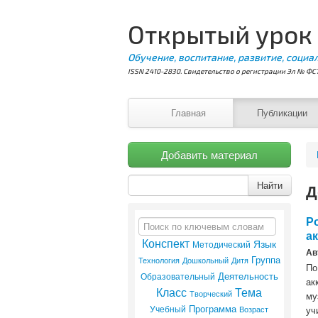
Открытый урок
Обучение, воспитание, развитие, социа
ISSN 2410-2830. Свидетельство о регистрации Эл № ФС7
Главная
Публикации
Добавить материал
Найти
Д
Р
а
Конспект
Язык
Методический
Ав
Группа
Технология
Дошкольный
Дитя
По
Деятельность
Образовательный
ак
Класс
Тема
Творческий
му
Программа
Учебный
Возраст
уч