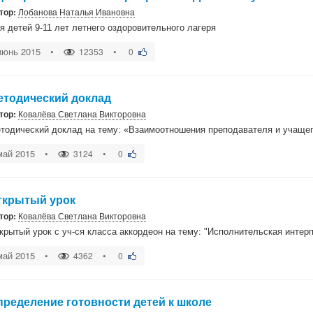
тор:
Лобанова Наталья Ивановна
я детей 9-11 лет летнего оздоровительного лагеря
июнь 2015
•
•
12353
0
етодический доклад
тор:
Ковалёва Светлана Викторовна
тодический доклад на тему: «Взаимоотношения преподавателя и учащег
май 2015
•
•
3124
0
ткрытый урок
тор:
Ковалёва Светлана Викторовна
крытый урок с уч-ся класса аккордеон на тему: "Исполнительская инте
май 2015
•
•
4362
0
пределение готовности детей к школе