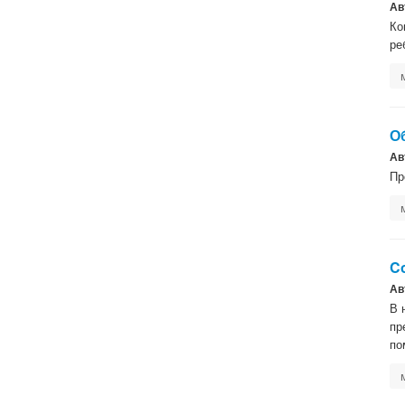
Ав
Ко
ре
О
Ав
Пр
C
Ав
В 
пр
по