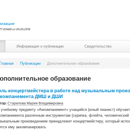
лизация
7-65466 от 04.05.2016
Информация о публикации
Свидетельство
Главная
/
Публикации
/
Дополнительное образование
ополнительное образование
оль концертмейстера в работе над музыкальным произ
ккомпанемента ДМШ и ДШИ
тор:
Старилова Мария Владимировна
 учебному предмету «Аккомпанемент» учащийся (юный пианист) обучае
компанемента различным инструментам (скрипка, флейта, человеческий 
зыкальным произведением принадлежит концертмейстеру, который испол
ится ему аккомпанировать