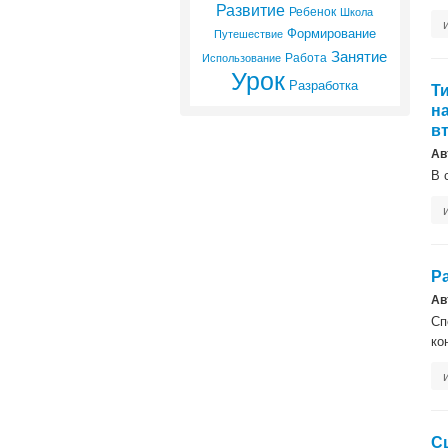
Развитие
Ребенок
Школа
Формирование
Путешествие
Занятие
Работа
Использование
Урок
Разработка
Т
н
в
Ав
В 
Р
Ав
Сп
ко
С