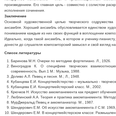
произведением. Его главная цель - совместно с солистом рас
исполнения сочинения.
Заключение
Основной художественной целью творческого содружества 
ансамбля. Хороший ансамбль обусловливается единством худо
пониманием каждым из них своих функций в воплощении компо
Идеально, когда такой ансамбль, в котором и ученику-пианист
донести до слушателя композиторский замысел и свой взгляд 
Список литературы
Баринова М.Н. Очерки по методике фортепиано. Л., 1926.
Виноградов К. О специфике творческих взаимоотноше
современность. Вып.1 М.: Музыка, 1988.
Доливо А.Л. Певец и песня. М.; Л., 1948.
Кубанцева Е.И. Концертмейстерство – музыкально - творческ
Кубанцева Е.И. Концертмейстерский класс. М., 2002.
Крючков Н. Искусство аккомпанемента как предмет обучения.
Люблинский А.А. Теория и практика аккомпанемента: Методо
МурДжеральд Певец и аккомпаниатор. М., 1987.
Шендерович Е.М. Об искусстве аккомпанемента // С.М. 1969,
Шендерович Е.М. В концертмейстерском классе: Размышлени