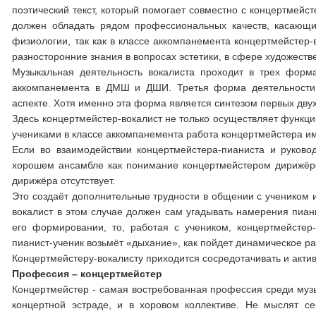
поэтический текст, который помогает совместно с концертмейс
должен обладать рядом профессиональных качеств, касающих
физиологии, так как в классе аккомпанемента концертмейстер-
разносторонние знания в вопросах эстетики, в сфере художестве
Музыкальная деятельность вокалиста проходит в трех форма
аккомпанемента в ДМШ и ДШИ. Третья форма деятельности в
аспекте. Хотя именно эта форма является синтезом первых дву
Здесь концертмейстер-вокалист не только осуществляет функци
учениками в классе аккомпанемента работа концертмейстера и
Если во взаимодействии концертмейстера-пианиста и руковод
хорошем ансамбле как понимание концертмейстером дирижёрск
дирижёра отсутствует.
Это создаёт дополнительные трудности в общении с учеником 
вокалист в этом случае должен сам угадывать намерения пианис
его формировании, то, работая с учеником, концертмейстер-в
пианист-ученик возьмёт «дыхание», как пойдет динамическое ра
Концертмейстеру-вокалисту приходится сосредотачивать и акти
Профессия – концертмейстер
Концертмейстер - самая востребованная профессия среди музык
концертной эстраде, и в хоровом коллективе. Не мыслят с