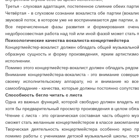
Третья - слуховая адаптация, постепенное слияние обеих парти
Четвёртая - в слуховом сознании вокалиста обе партии (вокал
звуковой поток, в котором уже не воспринимаются две партии, 
Все перечисленные фазы развития и формирования очень
недобросовестная работа над той или иной фазой может стать п
Психологические качества вокалиста-концертмейстера
Концертмейстер-вокалист должен обладать общей музыкально
образную сущность и форму произведения, ярким артистизмо
исполнении.
Помимо этого концертмейстер-вокалист должен обладать рядом 
Внимание концертмейстера-вокалиста - это внимание совершен
своему исполнительскому аппарату, но и внимание ко все
самообладание - качества, которые должны постоянно сопутство
Способность бегло читать с листа
Одна из важных функций, которой свободно должен владеть кон
хотя бы предварительный просмотр произведения в целом обя
Чтение с листа - это органическая составная часть общего му
сможет стать желанным концертмейстером в классе аккомпане
Творческая деятельность концертмейстера особенно ярко пр
помимо работы с учениками детской музыкальной школы, посто