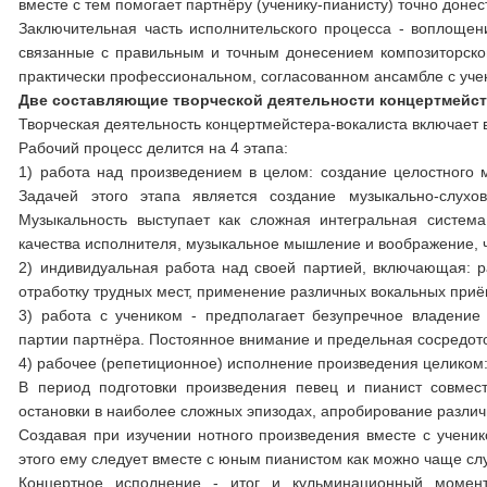
вместе с тем помогает партнёру (ученику-пианисту) точно доне
Заключительная часть исполнительского процесса - воплощен
связанные с правильным и точным донесением композиторско
практически профессиональном, согласованном ансамбле с уче
Две составляющие творческой деятельности концертмейст
Творческая деятельность концертмейстера-вокалиста включает 
Рабочий процесс делится на 4 этапа:
1) работа над произведением в целом: создание целостного м
Задачей этого этапа является создание музыкально-слухо
Музыкальность выступает как сложная интегральная система
качества исполнителя, музыкальное мышление и воображение, ч
2) индивидуальная работа над своей партией, включающая: ра
отработку трудных мест, применение различных вокальных приё
3) работа с учеником - предполагает безупречное владение
партии партнёра. Постоянное внимание и предельная сосредот
4) рабочее (репетиционное) исполнение произведения целиком:
В период подготовки произведения певец и пианист совмес
остановки в наиболее сложных эпизодах, апробирование различ
Создавая при изучении нотного произведения вместе с ученик
этого ему следует вместе с юным пианистом как можно чаще сл
Концертное исполнение - итог и кульминационный момен