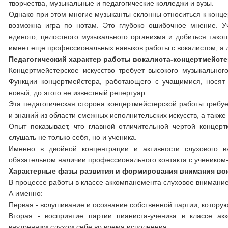
творчества, музыкальные и педагогические колледжи и вузы.
Однако при этом многие музыканты склонны относиться к конце
возможна игра по нотам. Это глубоко ошибочное мнение. У
единого, целостного музыкального организма и добиться таког
имеет еще профессиональных навыков работы с вокалистом, а л
Педагогический характер работы вокалиста-концертмейст
Концертмейстерское искусство требует высокого музыкальног
Функции концертмейстера, работающего с учащимися, носят в
новый, до этого не известный репертуар.
Эта педагогическая сторона концертмейстерской работы требуе
и знаний из области смежных исполнительских искусств, а также 
Опыт показывает, что главной отличительной чертой концер
слушать не только себя, но и ученика.
Именно в двойной концентрации и активности слухового вн
обязательном наличии профессионального контакта с учеником
Характерные фазы развития и формирования внимания во
В процессе работы в классе аккомпанемента слуховое внимани
А именно:
Первая - вслушивание и осознание собственной партии, которую
Вторая - восприятие партии пианиста-ученика в классе ак
внутренним слухом себе во время исполнения;