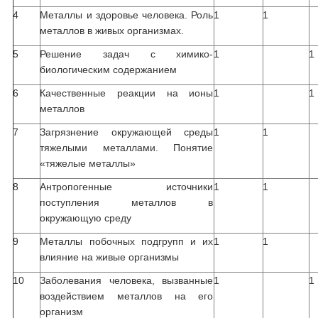
4
Металлы и здоровье человека. Роль
1
1
металлов в живых организмах.
5
Решение задач с химико-
1
1
биологическим содержанием
6
Качественные реакции на ионы
1
1
металлов
7
Загрязнение окружающей среды
1
1
тяжелыми металлами. Понятие
«тяжелые металлы»
8
Антропогенные источники
1
1
поступления металлов в
окружающую среду
9
Металлы побочных подгрупп и их
1
1
влияние на живые организмы
10
Заболевания человека, вызванные
1
1
воздействием металлов на его
организм