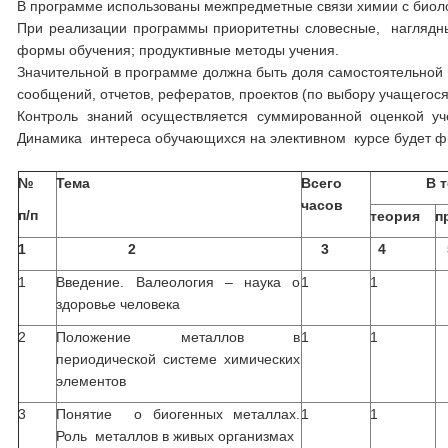
В программе использованы межпредметные связи химии с биоло
При реализации программы приоритетны словесные, наглядны
формы обучения; продуктивные методы учения.
Значительной в программе должна быть доля самостоятельной 
сообщений, отчетов, рефератов, проектов (по выбору учащегося
Контроль знаний осуществляется суммированной оценкой уч
Динамика интереса обучающихся на элективном курсе будет ф
№
Тема
Всего
В том 
часов
п/п
теория
п
1
2
3
4
1
Введение. Валеология – наука о
1
1
здоровье человека
2
Положение металлов в
1
1
периодической системе химических
элементов
3
Понятие о биогенных металлах.
1
1
Роль металлов в живых организмах