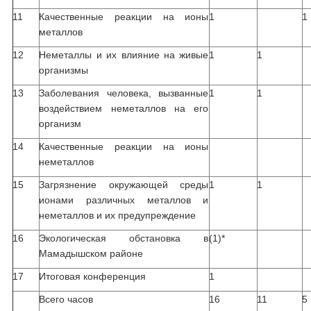
11
Качественные реакции на ионы
1
1
металлов
12
Неметаллы и их влияние на живые
1
1
организмы
13
Заболевания человека, вызванные
1
1
воздействием неметаллов на его
организм
14
Качественные реакции на ионы
неметаллов
15
Загрязнение окружающей среды
1
1
ионами различных металлов и
неметаллов и их предупреждение
16
Экологическая обстановка в
(1)*
Мамадышском районе
17
Итоговая конференция
1
Всего часов
16
11
5