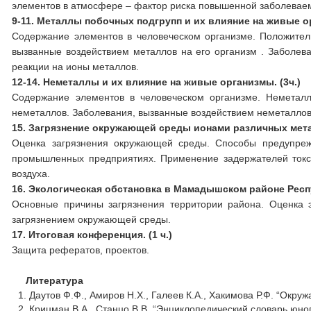
элементов в атмосфере – фактор риска повышенной заболеваем
9-11. Металлы побочных подгрупп и их влияние на живые ор
Содержание элементов в человеческом организме. Положител
вызванные воздействием металлов на его организм . Заболев
реакции на ионы металлов.
12-14. Неметаллы и их влияние на живые организмы. (3ч.)
Содержание элементов в человеческом организме. Неметал
неметаллов. Заболевания, вызванные воздействием неметаллов
15. Загрязнение окружающей среды ионами различных метал
Оценка загрязнения окружающей среды. Способы предупреж
промышленных предприятиях. Применение задержателей токс
воздуха.
16. Экологическая обстановка в Мамадышском районе Респу
Основные причины загрязнения территории района. Оценка 
загрязнением окружающей среды.
17. Итоговая конференция. (1 ч.)
Защита рефератов, проектов.
Литература
Даутов Ф.Ф., Амиров Н.Х., Галеев К.А., Хакимова Р.Ф. “Окру
Крицман В.А., Станцо В.В. “Энциклопедический словарь юног