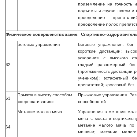
приземление на точность и
подъемы и спуски шагом и б
преодоление препятст
преодоление полос препятс
Физическое совершенствование. Спортивно-оздоровительн
Беговые упражнения
Беговые упражнения: бег
короткие дистанции; высок
ускорения с высокого ста
62
гладкий равномерный бег
(протяженность дистанции р
учеником); эстафетный б
препятствий; кроссовый бег
Прыжок в высоту способом
Прыжковые упражнения. Раз
63
«перешагивания»
способностей
Метание малого мяча
Упражнения в метании мало
мяча с места в вертикаль
метание малого мяча по 
64
мишени; метание малог