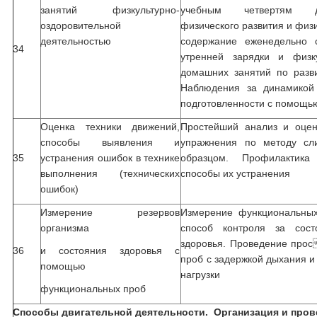
занятий физкультурно-
учебным четвертям д
оздоровительной
физического развития и физ
деятельностью
содержание еженедельно 
34
утренней зарядки и физку
домашних занятий по разви
Наблюдения за динамикой 
подготовленности с помощь
Оценка техники движений,
Простейший анализ и оцен
способы выявления и
упражнения по методу сл
35
устранения ошибок в технике
образцом. Профилактик
выполнения (технических
способы их устранения
ошибок)
Измерение резервов
Измерение функциональных
организма
способ контроля за сост
здоровья. Проведение про
36
и состояния здоровья с
проб с задержкой дыхания 
помощью
нагрузки
функциональных проб
Способы двигательной деятельности. Организация и прове