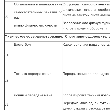
Организация и планирование
Структура самостоятельн
физических качеств, особе
самостоятельных занятий по
системе занятий систематич
50
раз
Всероссийского физкультурн
витию физических качеств
«Готов к труду и обороне» (
Физическое совершенствование. Спортивно-оздоровитель
Баскетбол
Характеристика вида спорта
51
Техника передвижения.
Передвижения по площадке
52
Ловля и передача мяча
Корректировка техники ловл
Передача мяча одной рукой 
53
двумя руками с отскока от п