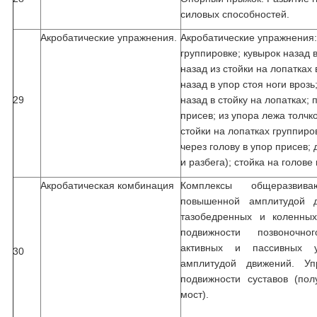
силовых способностей.
Акробатические упражнения.
Акробатические упражнения:
группировке; кувырок назад 
назад из стойки на лопатках
назад в упор стоя ноги врозь
29
назад в стойку на лопатках; 
присев; из упора лежа толчк
стойки на лопатках группиро
через голову в упор присев;
и разбега); стойка на голове
Акробатическая комбинация
Комплексы общеразви
повышенной амплитудой д
тазобедренных и коленных
подвижности позвоночно
активных и пассивных 
30
амплитудой движений. Уп
подвижности суставов (полу
мост).