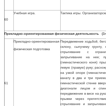
Учебная игра.
Тактика игры. Организаторс
60
Прикладно-ориентированная физическая деятельность (1
Прикладно-ориентированная
Передвижение ходьбой, бег
склону, сыпучему грунту, 
физическая подготовка
спрыгивание с огран
запрыгивание на нее; пр
(гимнастического коня) пр
левую (правую) руку; расхо
на узкой опоре (гимнастиче
канату в два и три приема
61
гимнастической стенке вверх
диагонали лицом и спино
передвижение в висе на рука
прыжки через препятстви
спрыгивание и запрыгиван