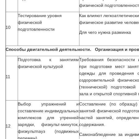
физической подготовленнос
Тестирование уровня
Как влияют легкоатлетическ
физической
физическое развитие челове
10
подготовленности
Для чего нужна разминка
Способы двигательной деятельности. Организация и пров
Подготовка к занятиям
Требования безопасности 
физической культурой
при подготовке мест заня
одежды для проведения с
11
оздоровительной физическо
(технической) подготовкой
зала и открытой спортивной
Выбор упражнений и
Составление (по образцу)
составление индивидуальных
занятий физической подгото
комплексов для утренней
частей занятий, определе
зарядки, физкульт-минуток,
содержания.
12
физкультпауз (подвижных
Самонаблюдение за индиви
перемен)