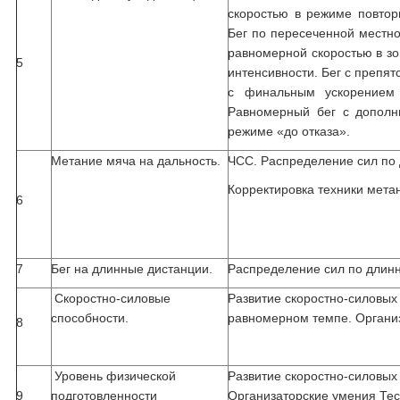
скоростью в режиме повтор
Бег по пересеченной местнос
равномерной скоростью в з
5
интенсивности. Бег с препя
с финальным ускорением 
Равномерный бег с дополн
режиме «до отказа».
Метание мяча на дальность.
ЧСС. Распределение сил по 
Корректировка техники мета
6
7
Бег на длинные дистанции.
Распределение сил по длинн
Скоростно-силовые
Развитие скоростно-силовых 
способности.
равномерном темпе. Органи
8
Уровень физической
Развитие скоростно-силовых
9
подготовленности
Организаторские умения Те