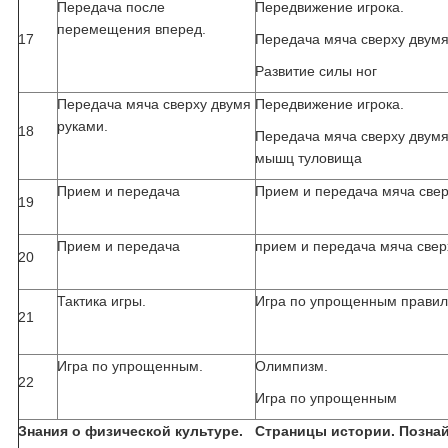
Передача после
Передвижение игрока.
перемещения вперед.
17
Передача мяча сверху двумя
Развитие силы ног
Передача мяча сверху двумя
Передвижение игрока.
руками.
18
Передача мяча сверху двумя
мышц туловища
Прием и передача
Прием и передача мяча свер
19
Прием и передача
прием и передача мяча свер
20
Тактика игры.
Игра по упрощенным прави
21
Игра по упрощенным.
Олимпизм.
22
Игра по упрощенным
Знания о физической культуре. Страницы истории. Познай