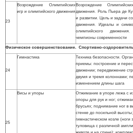
Возрождение Олимпийских
Возрождение Олимпийски
игр и олимпийского движения
движения. Роль Пьера де Ку
и развитии. Цель и задачи 
23
движения. Идеалы и симво
олимпийского движения
чемпионы современности
Физическое совершенствование. Спортивно-оздоровительн
Гимнастика
Техника безопасности. Орг
приемы: построение и перес
24
движении; передвижение ст
двумя и тремя колоннами; п
изменением длины шага
Висы и упоры
Отжимание в упоре лежа с 
опоры для рук и ног; отжима
брусьях; поднимание ног в в
стенке до посильной высоты
гимнастическом козле (ноги
25
туловища с различной ампли
животе и на спине); компле