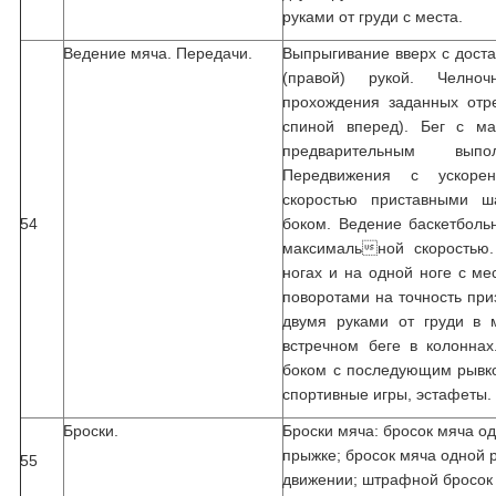
руками от груди с места.
Ведение мяча. Передачи.
Выпрыгивание вверх с дост
(правой) рукой. Челноч
прохождения заданных отр
спиной вперед). Бег с ма
предварительным выпо
Передвижения с ускоре
скоростью приставными 
54
боком. Ведение баскетболь
максимальной скоростью.
ногах и на одной ноге с ме
поворотами на точность пр
двумя руками от груди в 
встречном беге в колоннах
боком с последующим рывко
спортивные игры, эстафеты.
Броски.
Броски мяча: бросок мяча од
прыжке; бросок мяча одной р
55
движении; штрафной бросок