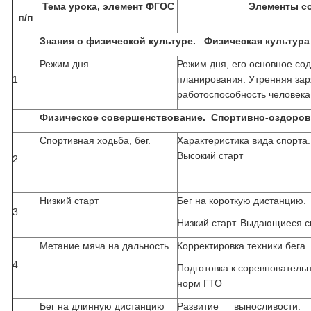
Тема урока, элемент ФГОС
Элементы с
п
/п
Знания о физической культуре. Физическая культура 
Режим дня.
Режим дня, его основное со
1
планирования. Утренняя зар
работоспособность человека
Физическое совершенствование. Спортивно-оздоровит
Спортивная ходьба, бег.
Характеристика вида спорта.
Высокий старт
2
Низкий старт
Бег на короткую дистанцию.
3
Низкий старт. Выдающиеся 
Метание мяча на дальность
Корректировка техники бега
4
Подготовка к соревнователь
норм ГТО
Бег на длинную дистанцию
Развитие выносливости