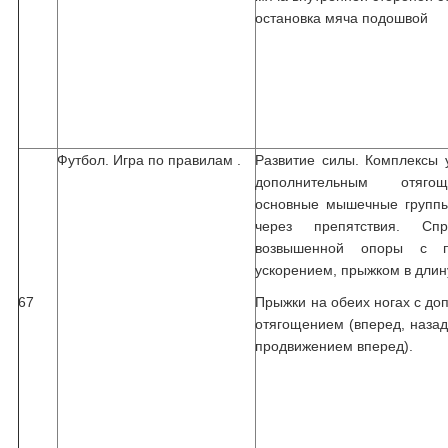
остановка мяча подошвой
Футбол. Игра по правилам .
Развитие силы. Комплексы 
дополнительным отяг
основные мышечные группы
через препятствия. Сп
возвышенной опоры с п
ускорением, прыжком в длину
67
Прыжки на обеих ногах с д
отягощением (вперед, назад,
продвижением вперед).