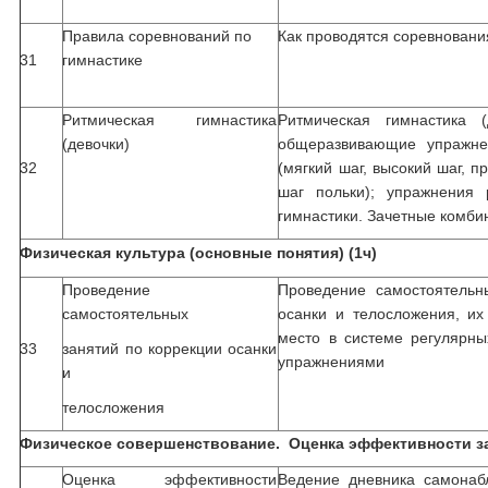
Правила соревнований по
Как проводятся соревновани
31
гимнастике
Ритмическая гимнастика
Ритмическая гимнастика (
(девочки)
общеразвивающие упражне
32
(мягкий шаг, высокий шаг, п
шаг польки); упражнения 
гимнастики. Зачетные комби
Физическая культура (основные понятия) (1ч)
Проведение
Проведение самостоятельн
самостоятельных
осанки и телосложения, их
место в системе регулярн
33
занятий по коррекции осанки
упражнениями
и
телосложения
Физическое совершенствование. Оценка эффективности за
Оценка эффективности
Ведение дневника самонаб