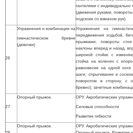
гантелями с индивидуально
(движения руками, повороты
подскоки со взмахом рук)
Упражнения и комбинации на
Упражнения на гимнастиче
передвижения ходьбой, бег
гимнастическом бревне
прыжками; повороты сто
(девочки)
наклоны вперед и назад, вп
широкой стойке с изменя
26
стойка на коленях с опоро
равновесие на одной ноге 
шаги; спрыгивание и соскок
поворотом в сторону, с о
бревно); зачетные комбинац
Опорный прыжок.
ОРУ. Акробатические упраж
27
Силовые способности
Развитие гибкости
Опорный прыжок.
ОРУ. Акробатические упражн
28
Опорный прыжок. Развитие г