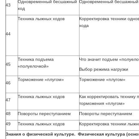
Одновременный бесшажный
Одновременный бесшажный
43
ход
Техника лыжных ходов
Корректировка техники одн
хода
44
Техника подъема
Что значит подъем «полуел
45
«полуелочкой»
Выбор режима нагрузки
Торможение «плугом»
Торможение «плугом»
46
Техника лыжных ходов
Как корректировать технику
47
торможения «плугом»
48
Повороты переступанием
Повороты переступанием
49
Техника лыжных ходов
Корректировка техники лыжн
Знания о физической культуре. Физическая культура (осно