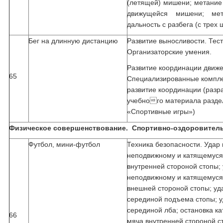
(летящей) мишени; метание 
движущейся мишени; ме
дальность с разбега (с трех 
Бег на длинную дистанцию
Развитие выносливости. Тес
Организаторские умения.
Развитие координации движе
65
Специализированные компл
развитие координации (разр
учебного материала разде
«Спортивные игры»)
Физическое совершенствование. Спортивно-оздоровител
Футбол, мини-футбол
Техника безопасности. Удар
неподвижному и катящемуся
внутренней стороной стопы;
неподвижному и катящемуся
внешней стороной стопы; уд
серединой подъема стопы; у
серединой лба; остановка к
66
мяча внутренней стороной с