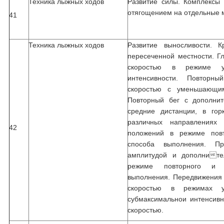
Техника лыжных ходов
Развитие силы. Комплексы
отягощением на отдельные 
41
Техника лыжных ходов
Развитие выносливости. 
пересеченной местности. Г
скоростью в режиме 
интенсивности. Повторн
скоростью с уменьшающим
Повторный бег с дополни
средние дистанции, в гор
различных направлениях
42
положений в режиме повт
способа выполнения. Пр
амплитудой и дополните
режиме повторного и 
выполнения. Передвижения
скоростью в режимах 
субмаксимальнои интенсивн
скоростью.