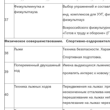
Физкультминутка и
Выбор упражнений и состав
физкультпауза
инд. комплексов для УУГ, фи
37
физкультпауз
Всероссийского физкультурн
«Готов к труду и обороне» (
Физическое совершенствование. Спортивно-оздоровитель
Лыжи
Техника безопасности. Хара
38
Спортивная подготовка.
Попеременный двухшажный
Имена выдающихся лыжников
ход
39
проявлять интерес к новому
Техника лыжных ходов
Передвижения на лыжах :пря
неоконченным отталкива-ние
40
перешагивание на лыжах не
перелезание на лыжах через