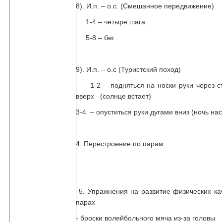
8). И.п. – о.с. (Смешанное передвижение)
1-4 – четыре шага
5-8 – бег
9). И.п. – о.с (Туристский поход)
1-2 – подняться на носки руки через с
вверх (солнце встает)
3-4 – опуститься руки дугами вниз (ночь нас
4. Перестроение по парам
5. Упражнения на развитие физических ка
парах
- броски волейбольного мяча из-за головы