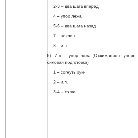
2-3 – два шага вперед
4 – упор лежа
5-6 – два шага назад
7 – наклон
8 – и.п.
5). И.п. – упор лежа (Отжимание в упоре
силовая подготовка)
1 – согнуть руки
2 – и.п.
3-4 – то же