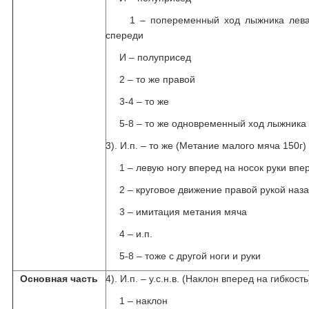
1 – попеременный ход лыжника лева
спереди
И – полуприсед
2 – то же правой
3-4 – то же
5-8 – то же одновременный ход лыжника
3). И.п. – то же (Метание малого мяча 150г)
1 – левую ногу вперед на носок руки впе
2 – круговое движение правой рукой наз
3 – имитация метания мяча
4 – и.п.
5-8 – тоже с другой ноги и руки
Основная часть
4). И.п. – у.с.н.в. (Наклон вперед на гибкость
1 – наклон