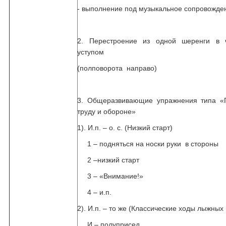
- выполнение под музыкальное сопровожде
2. Перестроение из одной шеренги в 
уступом
(полповорота направо)
3. Общеразвивающие упражнения типа «Г
труду и обороне»
1). И.п. – о. с. (Низкий старт)
1 – подняться на носки руки в стороны
2 –низкий старт
3 – «Внимание!»
4 – и.п.
2). И.п. – то же (Классические ходы лыжных 
И – полуприсед