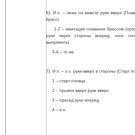
6). И.п. – лежа на животе руки вверх (Пла
брасс)
1-2 – имитация плавания брассом (прог
руки через стороны вперед, ноги сог
выпрямить)
3-4 – то же
7). И.п. – о.с. руки вверх в стороны (Старт п
1 – старт пловца
2 – прыжок вверх руки вверх
3 – присед руки вперед
4 – и.п.