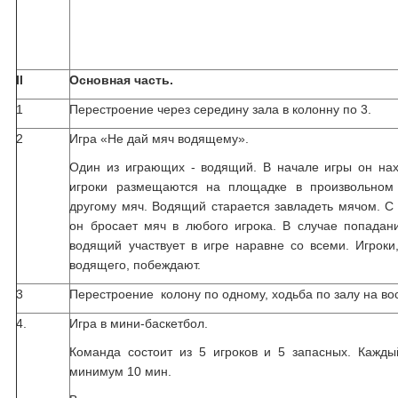
II
Основная часть.
1
Перестроение через середину зала в колонну по 3.
2
Игра «Не дай мяч водящему».
Один из играющих - водящий. В начале игры он на
игроки размещаются на площадке в произвольном 
другому мяч. Водящий старается завладеть мячом. С 
он бросает мяч в любого игрока. В случае попадан
водящий участвует в игре наравне со всеми. Игрок
водящего, побеждают.
3
Перестроение колону по одному, ходьба по залу на в
4.
Игра в мини-баскетбол.
Команда состоит из 5 игроков и 5 запасных. Кажд
минимум 10 мин.