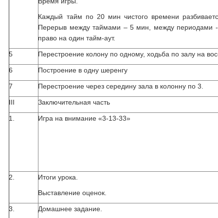
Время игры.
Каждый тайм по 20 мин чистого времени разбивает
Перерыв между таймами – 5 мин, между периодами -
право на один тайм-аут.
5
Перестроение колону по одному, ходьба по залу на во
6
Построение в одну шеренгу
7
Перестроение через середину зала в колонну по 3.
III
Заключительная часть
1.
Игра на внимание «3-13-33»
2.
Итоги урока.
Выставление оценок.
3.
Домашнее задание.