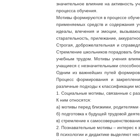
значительное влияние на активность уч
процесса обучения.
Мотивы формируются в процессе обучени
применяемых средств и содержания уч
идеалы, влечения и эмоции, вызывающ
старательность, прилежание, аккуратно
Строгая, доброжелательная и справедл
Стремление школьников порадовать бли
учебным трудом. Мотивы учения влияю
учащиеся с незначительными способнос
Одним из важнейших путей формирова
Процесс формирования и закреплени
различные подходы к классификации мо
1. Социальные мотивы, связанные с ра
К ним относятся:
а) мотивы перед близкими, родителями 
б) подготовка к будущей трудовой деяте
в) стремление к самосовершенствовани
2. Познавательные мотивы – интерес к 
В психологии и дидактике выделяют нес