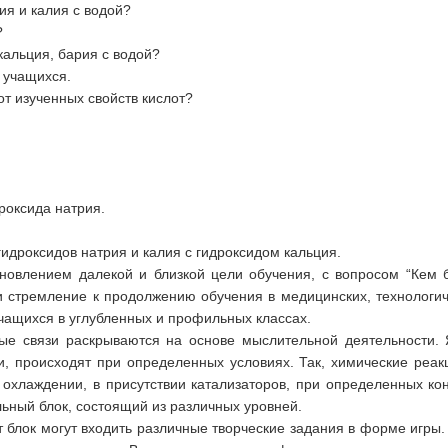
ия и калия с водой?
?
 кальция, бария с водой?
 учащихся.
от изученных свойств кислот?
роксида натрия.
идроксидов натрия и калия с гидроксидом кальция.
ановлением далекой и близкой цели обучения, с вопросом “Кем 
 и стремление к продолжению обучения в медицинских, технологич
чащихся в углубленных и профильных классах.
ые связи раскрываются на основе мыслительной деятельности.
ени, происходят при определенных условиях. Так, химические ре
 охлаждении, в присутствии катализаторов, при определенных ко
ьный блок, состоящий из различных уровней.
т блок могут входить различные творческие задания в форме игры