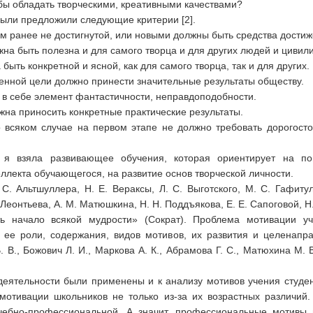
бы обладать творческими, креативными качествами?
были предложили следующие критерии [2].
м ранее не достигнутой, или новыми должны быть средства достиж
на быть полезна и для самого творца и для других людей и цивил
быть конкретной и ясной, как для самого творца, так и для других.
нной цели должно принести значительные результаты обществу.
в себе элемент фантастичности, неправдоподобности.
на приносить конкретные практические результаты.
 всяком случае на первом этапе не должно требовать дорогос
 взяла развивающее обучения, которая ориентирует на поис
лекта обучающегося, на развитие основ творческой личности.
. Альтшуллера, Н. Е. Вераксы, Л. С. Выготского, М. С. Гафитул
 Леонтьева, А. М. Матюшкина, Н. Н. Поддъякова, Е. Е. Сапоговой, Н.
ть начало всякой мудрости» (Сократ). Проблема мотивации у
м ее роли, содержания, видов мотивов, их развития и целенап
 В., Божович Л. И., Маркова А. К., Абрамова Г. С., Матюхина М. В
еятельности были применены и к анализу мотивов учения студент
мотивации школьников не только из-за их возрастных различий.
ебно-профессиональной. А значит, профессиональные мотивы н