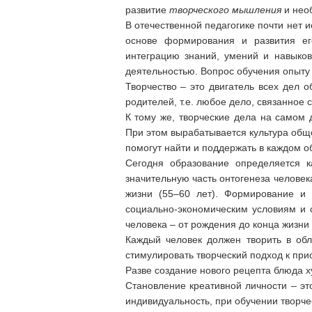
развитие
творческого мышления
и нео
В отечественной педагогике почти нет
основе формирования и развития ег
интеграцию знаний, умений и навыко
деятельностью. Вопрос обучения опыту 
Творчество – это двигатель всех дел о
родителей, т.е. любое дело, связанное 
К тому же, творческие дела на самом 
При этом вырабатывается культура обще
помогут найти и поддержать в каждом о
Сегодня образование определяется к
значительную часть онтогенеза челов
жизни (55–60 лет). Формирование и 
социально-экономическим условиям и 
человека – от рождения до конца жизни [
Каждый человек должен творить в обл
стимулировать творческий подход к пр
Разве создание нового рецепта блюда х
Становление креативной личности – эт
индивидуальность, при обучении творче