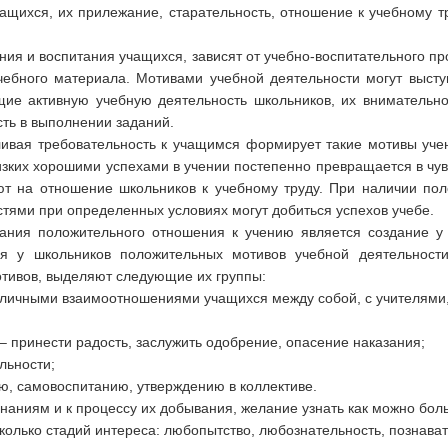
ащихся, их прилежание, старательность, отношение к учебному тр
я и воспитания учащихся, зависят от учебно-воспитательного пр
ебного материала. Мотивами учебной деятельности могут выступи
ие активную учебную деятельность школьников, их внимательн
сть в выполнении заданий.
ивая требовательность к учащимся формирует такие мотивы учения
зких хорошими успехами в учении постепенно превращается в чув
т на отношение школьников к учебному труду. При наличии по
тями при определенных условиях могут добиться успехов учебе.
ния положительного отношения к учению является создание у 
я у школьников положительных мотивов учебной деятельност
тивов, выделяют следующие их группы:
зличными взаимоотношениями учащихся между собой, с учителями, 
– принести радость, заслужить одобрение, опасение наказания;
льности;
ю, самовоспитанию, утверждению в коллективе.
знаниям и к процессу их добывания, желание узнать как можно боль
колько стадий интереса: любопытство, любознательность, познават