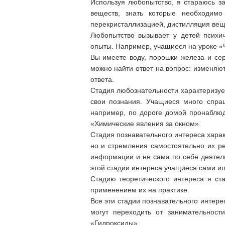
Используя любопытство, я стараюсь з
веществ, знать которые необходимо
перекристаллизацией, дистилляция вещ
Любопытство вызывает у детей психи
опыты. Например, учащиеся на уроке «
Вы имеете воду, порошки железа и сер
можно найти ответ на вопрос: изменяю
ответа.
Стадия любознательности характеризуе
свои познания. Учащиеся много спра
например, по дороге домой пронаблюд
«Химические явления за окном».
Стадия познавательного интереса харак
но и стремления самостоятельно их ре
информации и не сама по себе деятель
этой стадии интереса учащиеся сами ищ
Стадию теоретического интереса я ст
применением их на практике.
Все эти стадии познавательного интере
могут переходить от занимательност
«Гидроксиды»,