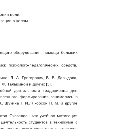
ения цели.
изации в целом.
тоящего оборудования, помощи больших
к психолого-педагогических средств,
ина, Л. А. Григорович, В. В. Давыдова,
 Ф. Талызиной и других [3].
чебной деятельности традиционна для
равленного формирования занимались в
., Щукина Г. И., Якобсон П. М. и другие
ов. Оказалось, что учебная мотивация
 Деятельность студентов в техникуме с
е просто «вклиниваются» в структуру