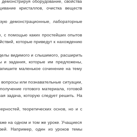
 демонстрируя оборудование, свойства
ивание кристаллов, очистка веществ
ьзую демонстрационные, лабораторные
те, с помощью каких простейших опытов
йствий, которые приведут к нахождению
еделы видимого и слышимого, расширить
ы и задания, которые им предложены,
напишите маленькое сочинение на тему
е вопросы или познавательные ситуации,
получение готового материала, готовой
ая задача, которую следует решить. На
рностей, теоретических основ, но и с
даже на одном и том же уроке. Учащиеся
язей. Например, один из уроков темы