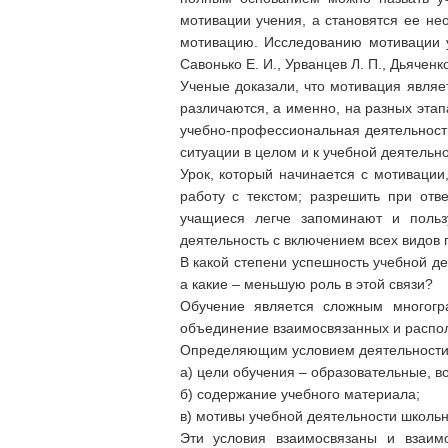
мотивации учения, а становятся ее 
мотивацию. Исследованию мотивации у
Савонько Е. И., Урванцев Л. П., Дьяченко
Ученые доказали, что мотивация являе
различаются, а именно, на разных этап
учебно-профессиональная деятельность
ситуации в целом и к учебной деятельно
Урок, который начинается с мотивации
работу с текстом; разрешить при отв
учащиеся легче запоминают и польз
деятельность с включением всех видов 
В какой степени успешность учебной д
а какие – меньшую роль в этой связи?
Обучение является сложным многогра
объединение взаимосвязанных и распо
Определяющим условием деятельности
а) цели обучения – образовательные, 
б) содержание учебного материала;
в) мотивы учебной деятельности школьн
Эти условия взаимосвязаны и взаим