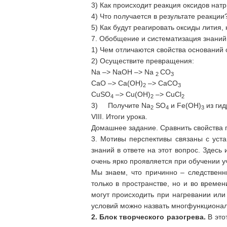
3) Как происходит реакция оксидов натр
4) Что получается в результате реакции
5) Как будут реагировать оксиды лития,
7. Обобщение и систематизация знаний
1) Чем отличаются свойства оснований 
2) Осуществите превращения:
Na –> NaOH –> Na
СО
2
3
СаО –> Ca(OH)
–> CaCO
2
3
CuSO
–> Cu(ОН)
–> CuCl
4
2
2
3) Получите Na
SO
и Fe(OH)
из гид
2
4
3
VIII. Итоги урока.
Домашнее задание. Сравнить свойства г
3. Мотивы перспективы связаны с уст
знаний в ответе на этот вопрос. Здесь
очень ярко проявляется при обучении у
Мы знаем, что причинно – следственн
только в пространстве, но и во врем
могут происходить при нагревании или
условий можно назвать многфункционал
2. Блок творческого разогрева.
В это