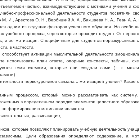
неотъемлемой частью, взаимодействующей с мотивами учения и 
чебно-профессиональной деятельности студентов посвятили свои
 М. И., Арестова О. Н., Вербицкий А. А., Бакшаева Н. А., Реан А. А. 
тся одним из ведущих факторов успешного обучения. Но особенно
ах учебного процесса, через которые проходит студент. От первог
, и ее мотивация. Специфичным для студентов-первокурсников с
сти, в частности.
, способствует активации мыслительной деятельности эмоционал
ете использовать план ответа, опорные конспекты, таблицы, схе
уются теми схемами, которые они создали сами (т. к. макси
памяти).
еятельности первокурсников связана с мотивацией учения? Какие
нным процессом, который можно рассматривать как систему, т
ложенных в определенном порядке элементов целостного образова
 по формированию мотивации являются
воспитательные, развивающие;
иков, которые позволяют планировать учебную деятельность учащ
озависимы. Цели образования определяют содержание, а мот