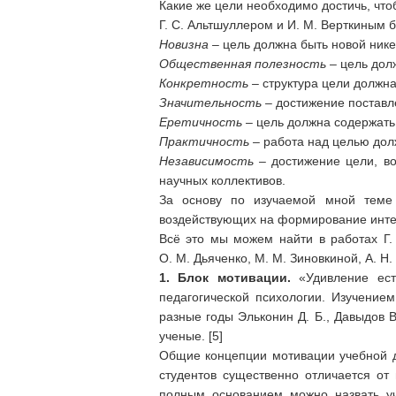
Какие же цели необходимо достичь, что
Г. С. Альтшуллером и И. М. Верткиным 
Новизна –
цель должна быть новой нике
Общественная полезность
– цель долж
Конкретность –
структура цели должна 
Значительность –
достижение поставле
Еретичность –
цель должна содержать 
Практичность –
работа над целью долж
Независимость –
достижение цели, во
научных коллективов.
За основу по изучаемой мной теме я
воздействующих на формирование интел
Всё это мы можем найти в работах Г. С
О. М. Дьяченко, М. М. Зиновкиной, А. Н.
1. Блок мотивации.
«Удивление ес
педагогической психологии. Изучение
разные годы Эльконин Д. Б., Давыдов В.
ученые. [5]
Общие концепции мотивации учебной д
студентов существенно отличается от 
полным основанием можно назвать уч