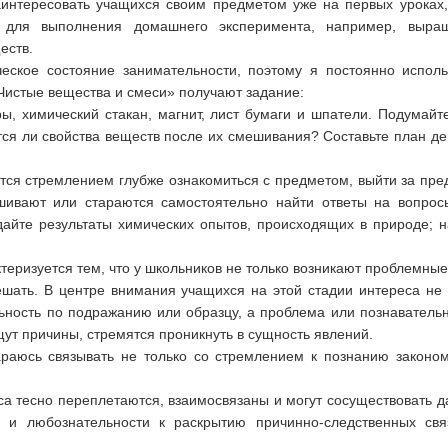
аинтересовать учащихся своим предметом уже на первых уроках,
 для выполнения домашнего эксперимента, например, выращ
еств.
ческое состояние занимательности, поэтому я постоянно испол
Чистые вещества и смеси» получают задание:
ы, химический стакан, магнит, лист бумаги и шпатели. Подумай
тся ли свойства веществ после их смешивания? Составьте план де
тся стремлением глубже ознакомиться с предметом, выйти за пр
шивают или стараются самостоятельно найти ответы на вопрос
айте результаты химических опытов, происходящих в природе; 
теризуется тем, что у школьников не только возникают проблемны
шать. В центре внимания учащихся на этой стадии интереса не 
ность по подражанию или образцу, а проблема или познавательн
ут причины, стремятся проникнуть в сущность явлений.
араюсь связывать не только со стремлением к познанию закономе
са тесно переплетаются, взаимосвязаны и могут сосуществовать 
и и любознательности к раскрытию причинно-следственных св