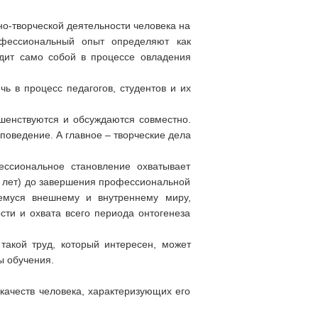
о-творческой деятельности человека на
офессиональный опыт определяют как
дит само собой в процессе овладения
чь в процесс педагогов, студентов и их
ршенствуются и обсуждаются совместно.
поведение. А главное – творческие дела
ессиональное становление охватывает
 лет) до завершения профессиональной
щемуся внешнему и внутреннему миру,
ти и охвата всего периода онтогенеза
такой труд, который интересен, может
ы обучения.
качеств человека, характеризующих его