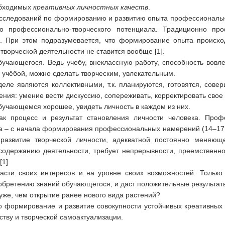
бходимых
креативных личностных качеств
.
 исследований по формированию и развитию опыта профессиональн
о профессионально-творческого потенциала. Традиционно пр
в. При этом подразумевается, что формирование опыта происхо
творческой деятельности не ставится вообще [1].
бучающегося. Ведь учебу, внеклассную работу, способность вовле
с учёбой, можно сделать творческим, увлекательным.
деле являются коллективными, т.к. планируются, готовятся, сове
ния: умение вести дискуссию, сопереживать, корректировать свое 
бучающемся хорошее, увидеть личность в каждом из них.
ак процесс и результат становления личности человека. Проф
ека – с начала формирования профессиональных намерений (14–17
развитие творческой личности, адекватной постоянно меняю
содержанию деятельности, требует непрерывности, преемственнос
1].
асти своих интересов и на уровне своих возможностей. Только 
иобретению знаний обучающегося, и даст положительные результат
уже, чем открытие ранее нового вида растений?
о формирование и развитие совокупности устойчивых креативных 
ству и творческой самоактуализации.