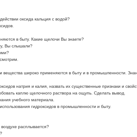
действии оксида кальция с водой?
сидов.
няются в быту. Какие щелочи Вы знаете?
ту, Вы слышали?
ыми?
ссмотрим.
 эти вещества широко применяются в быту и в промышленности. Зна
ксидов натрия и калия, назвать их существенные признаки и свойст
обовать каплю щелочного раствора на ощупь. Сделать вывод.
знания учебного материала.
 использования гидроксидов в промышленности и быту.
а воздухе расплывается?
?