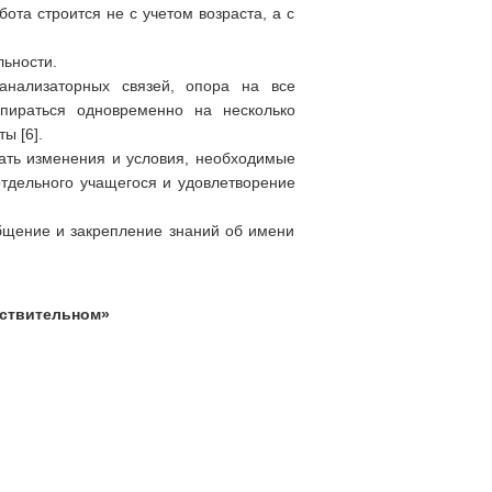
ота строится не с учетом возраста, а с
льности.
анализаторных связей, опора на все
опираться одновременно на несколько
ы [6].
ать изменения и условия, необходимые
тдельного учащегося и удовлетворение
бщение и закрепление знаний об имени
ествительном»