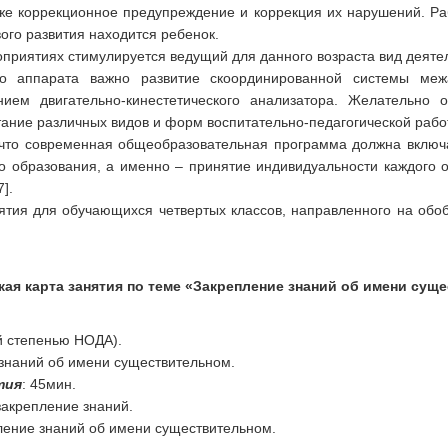
кже коррекционное предупреждение и коррекция их нарушений. Раб
вого развития находится ребенок.
приятиях стимулируется ведущий для данного возраста вид деяте
го аппарата важно развитие скоординированной системы меж
ием двигательно-кинестетического анализатора. Желательно 
ание различных видов и форм воспитательно-педагогической работ
 что современная общеобразовательная программа должна включ
о образования, а именно – принятие индивидуальности каждого о
].
нятия для обучающихся четвертых классов, направленного на обо
кая карта занятия по теме «Закрепление знаний об имени сущ
ой степенью НОДА).
 знаний об имени существительном.
тия
: 45мин.
закрепление знаний.
ление знаний об имени существительном.