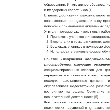
образовании.
Инклюзивное образование
и их здоровых сверстников [1].
В целях достижения максимального по
современные преподаватели вынуждены
поиском и применением актуальных педа
Учителя, которые уже имеют опыт рабо
Принимать учеников с инвалидностью
Включать их в те же активности, хот
Вовлекать учеников в групповые фо
Использовать активные формы обуче
Понятие
«нарушения опорно-двиг
расстройства, имеющие органиче
специализированных классов для де
передвигаются самостоятельно, влад
походки, насильственные движения и
обуславливает недостаточное развити
восприятие на ощупь. Сочетание э
познавательной деятельности [5].
Комплексный характер воспитательно
психических нарушений в динамике пр