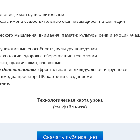
онение, имён существительных,
исать имена существительные оканчивающиеся на шипящий
ческого мышления, внимания, памяти; культуры речи и эмоций учащ
муникативные способности, культуру поведения.
ехнологии, здоровье сберегающие технологии.
ые, практические, словесные.
й деятельности
: фронтальная, индивидуальная и групповая.
тимедиа проектор, ПК, карточки с заданиями.
ение.
Технологическая карта урока
(см. файл ниже)
Скачать публикацию