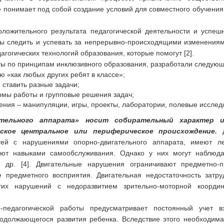
 понимает под собой создание условий для совместного обучени
ложительного результата педагогической деятельности и успеш
 следить и успевать за непрерывно-происходящими изменениям
гогических технологий образования, которые помогут [2].
ты по принципам инклюзивного образования, разработали следую
 «как любых других ребят в классе»;
я ставить разные задачи;
рмы работы и групповые решения задач;
ния – манипуляции, игры, проекты, лаборатории, полевые исследо
ательного аппарата» носит собирательный характер 
ское центральное или периферическое происхождение.
Д
тей с нарушениями опорно-двигательного аппарата, имеют л
еют навыками самообслуживания. Однако у них могут наблюда
 др. [4]. Двигательные нарушения ограничивают предметно-п
е предметного восприятия. Двигательная недостаточность зат
тих нарушений с недоразвитием зрительно-моторной координ
-педагогической работы предусматривает постоянный учет в
одолжающегося развития ребенка. Вследствие этого необходима