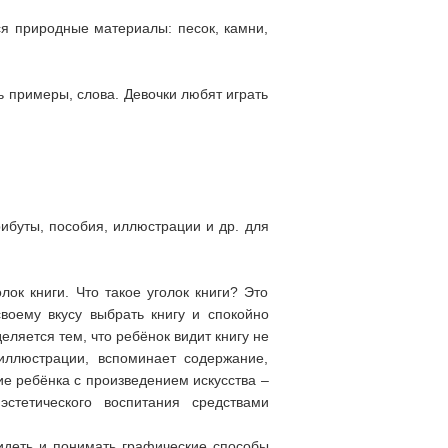
я природные материалы: песок, камни,
ь примеры, слова. Девочки любят играть
ибуты, пособия, иллюстрации и др. для
ок книги. Что такое уголок книги? Это
воему вкусу выбрать книгу и спокойно
еляется тем, что ребёнок видит книгу не
иллюстрации, вспоминает содержание,
ие ребёнка с произведением искусства –
стетического воспитания средствами
идеть и понимать графические способы