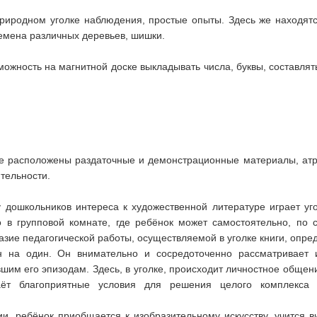
риродном уголке наблюдения, простые опыты. Здесь же находятс
семена различных деревьев, шишки.
можность на магнитной доске выкладывать числа, буквы, составлят
не расположены раздаточные и демонстрационные материалы, атр
тельности.
ошкольников интереса к художественной литературе играет угол
 в групповой комнате, где ребёнок может самостоятельно, по с
азие педагогической работы, осуществляемой в уголке книги, опред
ин на один. Он внимательно и сосредоточенно рассматривает 
шим его эпизодам. Здесь, в уголке, происходит личностное общен
ёт благоприятные условия для решения целого комплекса э
и, ребёнок приобщается к изобразительному искусству, учится в