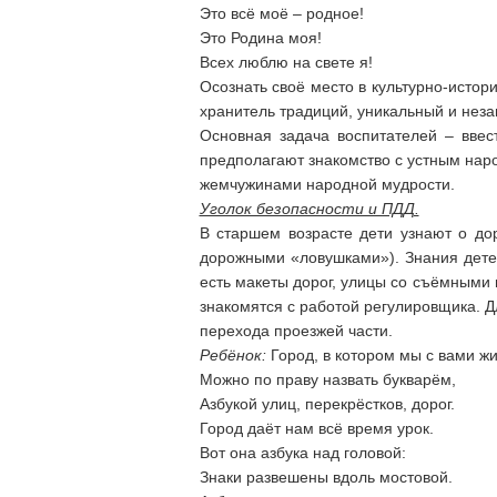
Это всё моё – родное!
Это Родина моя!
Всех люблю на свете я!
Осознать своё место в культурно-истор
хранитель традиций, уникальный и нез
Основная задача воспитателей – ввес
предполагают знакомство с устным наро
жемчужинами народной мудрости.
Уголок безопасности и ПДД.
В старшем возрасте дети узнают о до
дорожными «ловушками»). Знания дете
есть макеты дорог, улицы со съёмными 
знакомятся с работой регулировщика. Д
перехода проезжей части.
Ребёнок:
Город, в котором мы с вами ж
Можно по праву назвать букварём,
Азбукой улиц, перекрёстков, дорог.
Город даёт нам всё время урок.
Вот она азбука над головой:
Знаки развешены вдоль мостовой.