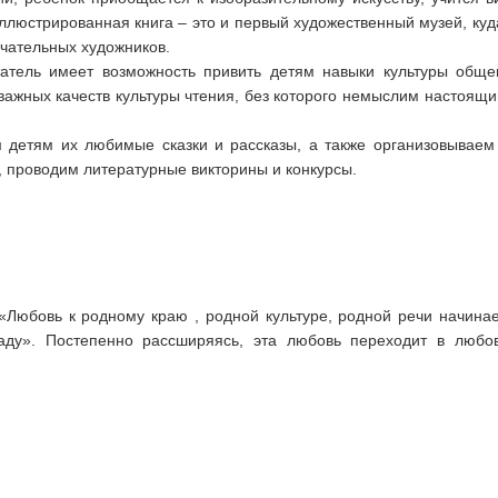
люстрированная книга – это и первый художественный музей, куд
ечательных художников.
итатель имеет возможность привить детям навыки культуры общ
важных качеств культуры чтения, без которого немыслим настоящ
детям их любимые сказки и рассказы, а также организовываем 
, проводим литературные викторины и конкурсы.
Любовь к родному краю , родной культуре, родной речи начинае
аду». Постепенно рассширяясь, эта любовь переходит в любо