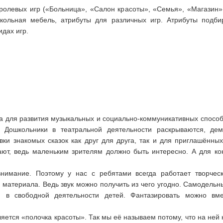
ролевых игр («Больница», «Салон красоты», «Семья», «Магазин» 
кукольная мебель, атрибуты для различных игр. Атрибуты подби
дах игр.
а для развития музыкальных и социально-коммуникативных способн
. Дошкольники в театральной деятельности раскрываются, де
ки знакомых сказок как друг для друга, так и для приглашённых
ают, ведь маленьким зрителям должно быть интересно. А для ко
имание. Поэтому у нас с ребятами всегда работает творческ
 материала. Ведь звук можно получить из чего угодно. Самодельн
 и в свободной деятельности детей. Фантазировать можно вм
яется «полочка красоты». Так мы её называем потому, что на ней