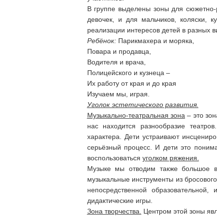
В группе выделены зоны для сюжетно-
девочек, и для мальчиков, коляски, 
реализации интересов детей в разных ви
Ребёнок:
Парикмахера и моряка,
Повара и продавца,
Водителя и врача,
Полицейского и кузнеца –
Их работу от края и до края
Изучаем мы, играя.
Уголок эстетического развития.
Музыкально-театральная зона
– это зон
нас находится разнообразие театров
характера. Дети устраивают инсцениров
серьёзный процесс. И дети это поним
воспользоваться
уголком ряжения.
Музыке мы отводим также большое вн
музыкальные инструменты из бросового
непосредственной образовательной,
дидактические игры.
Зона творчества.
Центром этой зоны явл