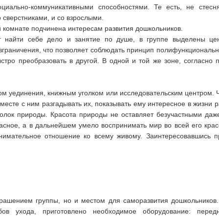
циально-коммуникативными способностями. Те есть, не стесн
 сверстниками, и со взрослыми.
й комнате подчинена интересам развития дошкольников.
г найти себе дело и занятие по душе, в группе выделены це
зграничения, что позволяет соблюдать принцип полифункциональнос
стро преобразовать в другой. В одной и той же зоне, согласно 
ом уединения, книжным уголком или исследовательским центром. 
вместе с ним разгадывать их, показывать ему интересное в жизни 
олок природы. Красота природы не оставляет безучастными даж
расное, а в дальнейшем умело воспринимать мир во всей его кра
 внимательное отношение ко всему живому. Заинтересовавшись п
крашением группы, но и местом для саморазвития дошкольнико
бов ухода, приготовлено необходимое оборудование: передн