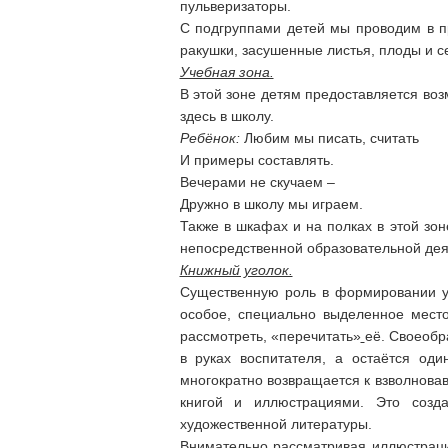
пульверизаторы.
С подгруппами детей мы проводим в п
ракушки, засушенные листья, плоды и 
Учебная зона.
В этой зоне детям предоставляется воз
здесь в школу.
Ребёнок:
Любим мы писать, считать
И примеры составлять.
Вечерами не скучаем –
Дружно в школу мы играем.
Также в шкафах и на полках в этой зо
непосредственной образовательной дея
Книжный уголок.
Существенную роль в формировании у д
особое, специально выделенное место
рассмотреть, «перечитать»
её. Своеобр
в руках воспитателя, а остаётся од
многократно возвращается к взволновав
книгой и иллюстрациями. Это созда
художественной литературы.
Внимательно рассматривая иллюстраци