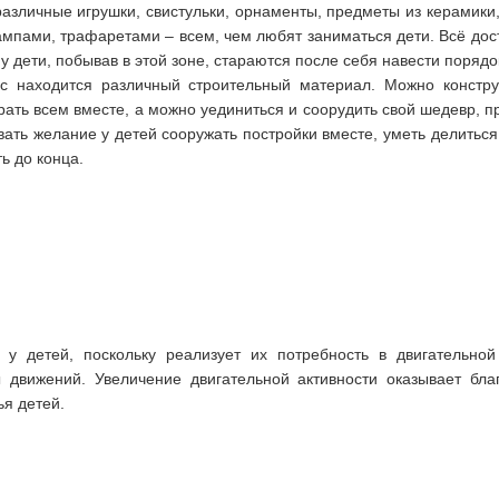
 различные игрушки, свистульки, орнаменты, предметы из керамики
ампами, трафаретами – всем, чем любят заниматься дети. Всё дос
у дети, побывав в этой зоне, стараются после себя навести порядо
 находится различный строительный материал. Можно конструи
рать всем вместе, а можно уединиться и соорудить свой шедевр, п
вать желание у детей сооружать постройки вместе, уметь делиться
ь до конца.
у детей, поскольку реализует их потребность в двигательной
ы движений. Увеличение двигательной активности оказывает бл
ья детей.