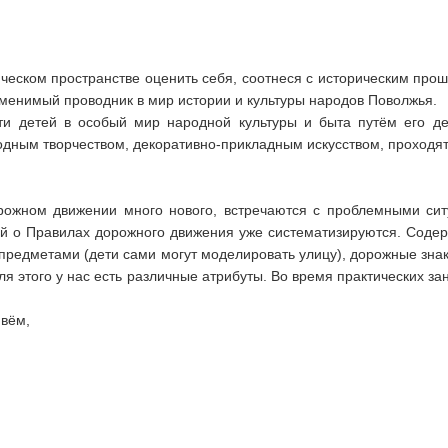
ическом пространстве оценить себя, соотнеся с историческим пр
аменимый проводник в мир истории и культуры народов Поволжья.
ти детей в особый мир народной культуры и быта путём его де
дным творчеством, декоративно-прикладным искусством, проходят 
рожном движении много нового, встречаются с проблемными си
й о Правилах дорожного движения уже систематизируются. Содерж
предметами (дети сами могут моделировать улицу), дорожные знаки
ля этого у нас есть различные атрибуты. Во время практических з
ивём,