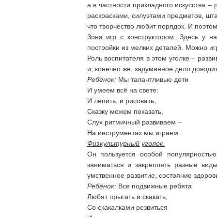
а в частности прикладного искусства –
раскрасками, силуэтами предметов, шт
что творчество любит порядок. И поэтом
Зона игр с конструктором.
Здесь у нас
постройки из мелких деталей. Можно иг
Роль воспитателя в этом уголке – разви
и, конечно же, задуманное дело доводит
Ребёнок:
Мы талантливые дети
И умеем всё на свете:
И лепить, и рисовать,
Сказку можем показать,
Слух ритмичный развиваем –
На инструментах мы играем.
Физкультурный уголок.
Он пользуется особой популярностью 
заниматься и закреплять разные вид
умственное развитие, состояние здоров
Ребёнок:
Все подвижные ребята
Любят прыгать и скакать,
Со скакалками резвиться