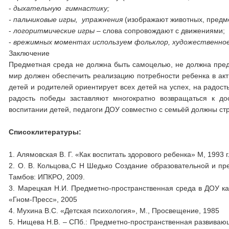
-
дыхательную гимнастику;
- пальчиковые игры, упражнения
(изображают животных, предм
-
логоритмические игры
– слова сопровождают с движениями;
-
врежимных моментах используем фольклор, художественное 
Заключение
Предметная среда не должна быть самоцелью, не должна пре
мир должен обеспечить реализацию потребности ребенка в акти
детей и родителей ориентирует всех детей на успех, на радост
радость победы заставляют многократно возвращаться к дос
воспитании детей, педагоги ДОУ совместно с семьёй должны ст
Списоклитературы:
1. Алямовская В. Г. «Как воспитать здорового ребенка» М, 1993 г
2. О. В. Кольцова,С Н Шедько Создание образовательной и пр
Тамбов: ИПКРО, 2009.
3. Марецкая Н.И. Предметно-пространственная среда в ДОУ как
«Гном-Пресс», 2005
4. Мухина В.С. «Детская психология», М., Просвещение, 1985
5. Нищева Н.В. – СПб.: Предметно-пространственная развивающ