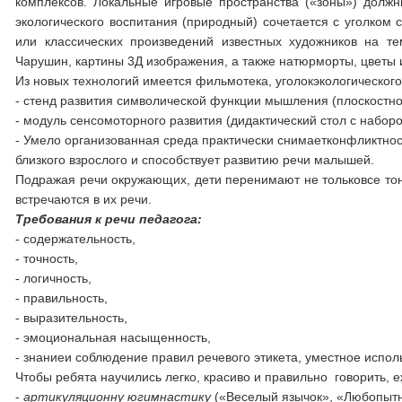
комплексов. Локальные игровые пространства («зоны») должн
экологического воспитания (природный) сочетается с уголком 
или классических произведений известных художников на т
Чарушин, картины 3Д изображения, а также натюрморты, цветы 
Из новых технологий имеется фильмотека, уголокэкологического
- стенд развития символической функции мышления (плоскостно
- модуль сенсомоторного развития (дидактический стол с набор
- Умело организованная среда практически снимаетконфликтност
близкого взрослого и способствует развитию речи малышей.
Подражая речи окружающих, дети перенимают не тольковсе тон
встречаются в их речи.
Требования к речи педагога:
- содержательность,
- точность,
- логичность,
- правильность,
- выразительность,
- эмоциональная насыщенность,
- знаниеи соблюдение правил речевого этикета, уместное испо
Чтобы ребята научились легко, красиво и правильно говорить, 
-
артикуляционну югимнастику
(«Веселый язычок», «Любопытн