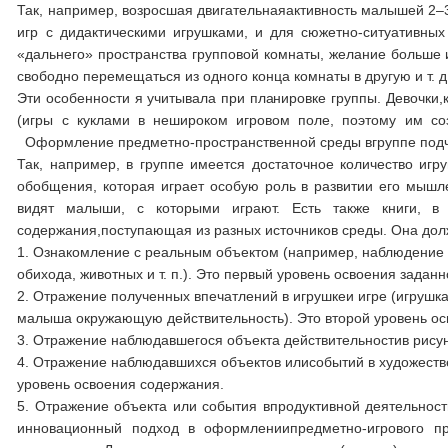
Так, например, возросшая двигательнаяактивность малышей 2–3-
игр с дидактическими игрушками, и для сюжетно-ситуативных
«дальнего» пространства групповой комнаты, желание больше и
свободно перемещаться из одного конца комнаты в другую и т. д
Эти особенности я учитывала при планировке группы. Девочки,
(игры с куклами в нешироком игровом поле, поэтому им со
Оформление предметно-пространственной среды вгруппе подчин
Так, например, в группе имеется достаточное количество игр
обобщения, которая играет особую роль в развитии его мышле
видят малыши, с которыми играют. Есть также книги, в 
содержания,поступающая из разных источников среды. Она до
1. Ознакомление с реальным объектом (например, наблюдение
обихода, животных и т. п.). Это первый уровень освоения зада
2. Отражение полученных впечатлений в игрушкеи игре (игруш
малыша окружающую действительность). Это второй уровень о
3. Отражение наблюдавшегося объекта действительностив рисун
4. Отражение наблюдавшихся объектов илисобытий в художестве
уровень освоения содержания.
5. Отражение объекта или события впродуктивной деятельности
инновационный подход в оформлениипредметно-игрового пр