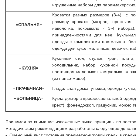
игрушечные наборы для парикмахерских
Кроватки разных размеров (3-4), с п
размеру кровати (матрац, простыня, 
«СПАЛЬНЯ»
наволочка, покрывало - 3-4 набора)
принадлежностями для нее. Куклы-м
одежды с комплектами постельного бел
одежда для кукол мальчиков, девочек, н
Кухонный стол, стулья, кран, плит
холодильник, набор кухонной посуд
«КУХНЯ»
настоящая маленькая кастрюлька, ковши
(из папье-маше),
«ПРАЧЕЧНАЯ»
Гладильная доска, утюжки, одежда куклы
«БОЛЬНИЦА»
Кукла-доктор в профессиональной одежд
крест), фонендоскоп, градусник, можно т
Принимая во внимание изложенные выше принципы по постро
методическим рекомендациям разработаны следующие дополн
- Оценочный лист состояния предметно-игровой среды в средн