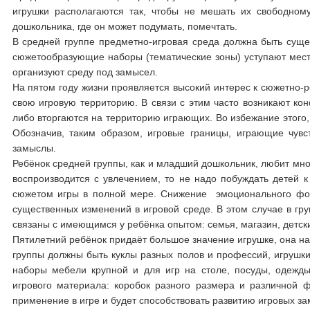
игрушки располагаются так, чтобы не мешать их свободно
дошкольника, где он может подумать, помечтать.
В средней группе предметно-игровая среда должна быть су
сюжетообразующие наборы (тематические зоны) уступают мест
организуют среду под замысел.
На пятом году жизни проявляется высокий интерес к сюжетно-ро
свою игровую территорию. В связи с этим часто возникают кон
либо вторгаются на территорию играющих. Во избежание этого,
Обозначив, таким образом, игровые границы, играющие чувс
замыслы.
Ребёнок средней группы, как и младший дошкольник, любит мно
воспроизводится с увлечением, то не надо побуждать детей к
сюжетом игры в полной мере. Снижение эмоционального фона
существенных изменений в игровой среде. В этом случае в гру
связаны с имеющимся у ребёнка опытом: семья, магазин, детски
Пятилетний ребёнок придаёт большое значение игрушке, она на
группы должны быть куклы разных полов и профессий, игрушки 
наборы мебели крупной и для игр на столе, посуды, одежды
игрового материала: коробок разного размера и различной фо
применение в игре и будет способствовать развитию игровых за