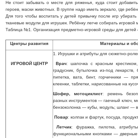
Не стоит забывать о месте для ряженья, куда стоит добави
героев, маски животных. В группе надо иметь зеркало, где ребё
Для того чтобы воспитать у детей привычку после игр убирать
тканевые модули для игрушек. Ребёнку легче собирать игровой м
Таблица №1. Организация предметно-игровой среды для детей 4
Центры развития
Материалы и
об
1. Игрушки и атрибуты для сюжетно-роле
ИГРОВОЙ ЦЕНТР
Врач
: шапочка с красным крестиком,
градусник, бутылочка из-под лекарств,
пипетка, вата, бинт, горчичники — пр
клеенки, таблетки, нарисованные на кусоч
Шофер, мотоциклист
: ремень безоп
разных инструментов — гаечный ключ, мол
бензоколонка — кубы, модуль; шланг — в
Повар
: колпак и фартук, посуда, продук
Летчик
: фуражка, пилотка, атрибут
функциональными кнопками — дверные 