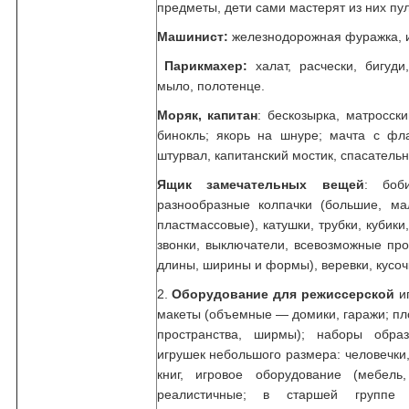
предметы, дети сами мастерят из них пул
Машинист:
железнодорожная фуражка, и
Парикмахер:
халат, расчески, бигуди
мыло, полотенце.
Моряк, капитан
: бескозырка, матросск
бинокль; якорь на шнуре; мачта с фл
штурвал, капитанский мостик, спасательн
Ящик замечательных вещей
: боб
разнообразные колпачки (большие, ма
пластмассовые), катушки, трубки, кубики,
звонки, выключатели, всевозможные пр
длины, ширины и формы), веревки, кусоч
2.
Оборудование для режиссерской
иг
макеты (объемные — домики, гаражи; пл
пространства, ширмы); наборы обра
игрушек небольшого размера: человечки
книг, игровое оборудование (мебель,
реалистичные; в старшей группе 