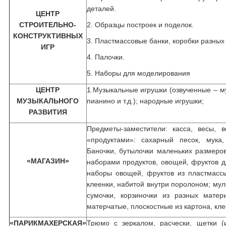
деталей.
ЦЕНТР
СТРОИТЕЛЬНО-
2. Образцы построек и поделок.
КОНСТРУКТИВНЫХ
3. Пластмассовые банки, коробки разных
ИГР
4. Палочки.
5. Наборы для моделирования
ЦЕНТР
1.Музыкальные игрушки (озвученные – м
МУЗЫКАЛЬНОГО
пианино и т.д.); народные игрушки;
РАЗВИТИЯ
Предметы-заместители: касса, весы, в
«продуктами»: сахарный песок, мука,
Баночки, бутылочки маленьких размеров
«МАГАЗИН»
наборами продуктов, овощей, фруктов д
наборы овощей, фруктов из пластмасс
клеенки, набитой внутри поролоном; муля
сумочки, корзиночки из разных матер
матерчатые, плоскостные из картона, кл
«ПАРИКМАХЕРСКАЯ»
Трюмо с зеркалом, расчески, щетки (