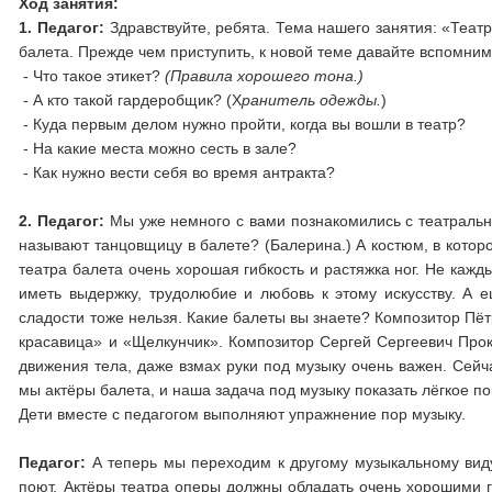
Ход занятия:
1.
Педагог:
Здравствуйте, ребята. Тема нашего занятия: «Теат
балета. Прежде чем приступить, к новой теме давайте вспомним
- Что такое этикет?
(Правила хорошего тона.)
- А кто такой гардеробщик? (Х
ранитель одежды.
)
- Куда первым делом нужно пройти, когда вы вошли в театр?
- На какие места можно сесть в зале?
- Как нужно вести себя во время антракта?
2. Педагог:
Мы уже немного с вами познакомились с театральны
называют танцовщицу в балете? (Балерина.) А костюм, в которо
театра балета очень хорошая гибкость и растяжка ног. Не кажды
иметь выдержку, трудолюбие и любовь к этому искусству. А 
сладости тоже нельзя. Какие балеты вы знаете? Композитор Пё
красавица» и «Щелкунчик». Композитор Сергей Сергеевич Прок
движения тела, даже взмах руки под музыку очень важен. Сей
мы актёры балета, и наша задача под музыку показать лёгкое п
Дети вместе с педагогом выполняют упражнение пор музыку.
Педагог:
А теперь мы переходим к другому музыкальному виду 
поют. Актёры театра оперы должны обладать очень хорошими г