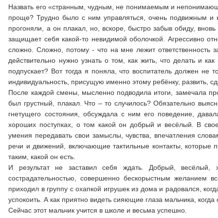
Назвать его «странным, чудным, не понимаемым и непонимающ
проще? Трудно было с ним управляться, очень подвижным и 
прогоняли, а он плакал, но, вскоре, быстро забыв обиду, внов
защищает себя какой-то невидимой оболочкой. Агрессивно отн
сложно. Сложно, потому - что на мне лежит ответственность з
действительно нужно узнать о том, как жить, что делать и как
подпускает? Вот тогда я поняла, что воспитатель должен не 
индивидуальность, присущую именно этому ребёнку, развить, сд
После каждой смены, мысленно подводила итоги, замечала про
был грустный, плакал. Что – то случилось? Обязательно выясн
гнетущего состояния, обсуждала с ним его поведение, давал
хороших поступках, о том какой он добрый и весёлый. В сво
умения передавать свои замыслы, чувства, впечатления слов
речи и движений, включающие тактильные контакты, которые по
таким, какой он есть.
И результат не заставил себя ждать. Добрый, весёлый,
сострадательностью, совершенно бескорыстным желанием вс
приходил в группу с охапкой игрушек из дома и радовался, когд
успокоить. А как приятно видеть сияющие глаза мальчика, когда 
Сейчас этот мальчик учится в школе и весьма успешно.