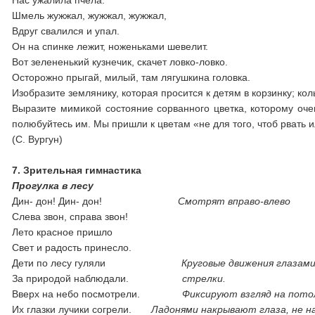
Нас ужалила пчела.
Шмель жужжал, жужжал, жужжал,
Вдруг свалился и упал.
Он на спинке лежит, ноженьками шевелит.
Вот зелененький кузнечик, скачет ловко-ловко.
Осторожно прыгай, милый, там лягушкина головка.
Изобразите землянику, которая просится к детям в корзинку; к
Выразите мимикой состояние сорванного цветка, которому очен
полюбуйтесь им. Мы пришли к цветам «не для того, чтоб рвать и
(С. Вургун)
7. Зрительная гимнастика
Прогулка в лесу
Дин- дон! Дин- дон!
Смотрят вправо-влево
Слева звон, справа звон!
Лето красное пришло
Свет и радость принесло.
Дети по лесу гуляли
Круговые движения глазами
За природой наблюдали.
стрелки.
Вверх на небо посмотрели.
Фиксируют взгляд на пото
Их глазки лучики согрели.
Ладонями накрывают глаза, не на