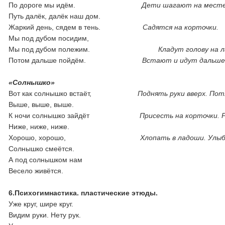
По дороге мы идём.
Дети шагают на месте
Путь далёк, далёк наш дом.
Жаркий день, сядем в тень.
Садятся на корточки.
Мы под дубом посидим,
Мы под дубом полежим.
Кладут голову на л
Потом дальше пойдём.
Встают и идут дальше
«Солнышко»
Вот как солнышко встаёт,
Поднять руки вверх. Пот
Выше, выше, выше.
К ночи солнышко зайдёт
Присесть на корточки. 
Ниже, ниже, ниже.
Хорошо, хорошо,
Хлопать в ладоши. Улыб
Солнышко смеётся.
А под солнышком нам
Весело живётся.
6.Психогимнастика. пластические этюды.
Уже круг, шире круг.
Видим руки. Нету рук.