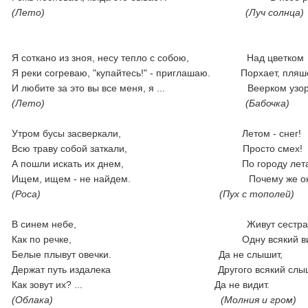
(Лето)
(Луч солнца)
Я соткано из зноя, несу тепло с собою, Над цветком
Я реки согреваю, "купайтесь!" - приглашаю. Порхает, пляше
И любите за это вы все меня, я ... Веерком узорн
(Лето)
(Бабочка)
Утром бусы засверкали, Летом 
Всю траву собой заткали, Просто смех!
А пошли искать их днем, По городу летае
Ищем, ищем - не найдем. Почему же он не
(Роса) (Пух с тополей)
В синем небе, Живут сестра и б
Как по речке, Одну всякий вид
Белые плывут овечки. Да не слышит,
Держат путь издалека Другого всякий слыш
Как зовут их? ... Да не видит.
(Облака) (Молния и гром)