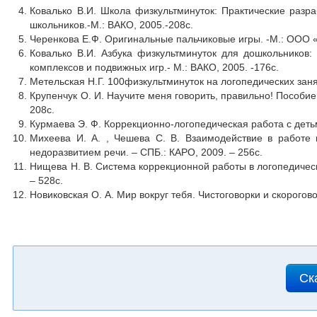
Ковалько В.И. Школа физкультминуток: Практические разр
школьников.-М.: ВАКО, 2005.-208с.
Черенкова Е.Ф. Оригинальные пальчиковые игры. -М.: ООО 
Ковалько В.И. Азбука физкультминуток для дошкольников:
комплексов и подвижных игр.- М.: ВАКО, 2005. -176с.
Метельская Н.Г. 100физкультминуток на логопедических заня
Крупенчук О. И. Научите меня говорить, правильно! Пособие
208с.
Курмаева Э. Ф. Коррекционно-логопедическая работа с детьм
Михеева И. А. , Чешева С. В. Взаимодействие в работе 
недоразвитием речи. – СПБ.: КАРО, 2009. – 256с.
Нищева Н. В. Система коррекционной работы в логопедичес
– 528с.
Новиковская О. А. Мир вокруг тебя. Чистоговорки и скороговорк
Ск