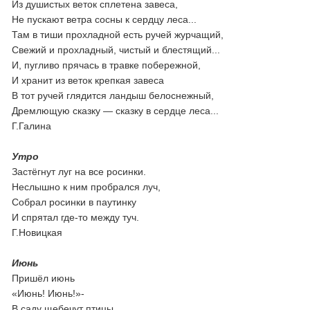
Из душистых веток сплетена завеса,
Не пускают ветра сосны к сердцу леса...
Там в тиши прохладной есть ручей журчащий,
Свежий и прохладный, чистый и блестящий...
И, пугливо прячась в травке побережной,
И хранит из веток крепкая завеса
В тот ручей глядится ландыш белоснежный,
Дремлющую сказку — сказку в сердце леса...
Г.Галина
Утро
Застёгнут луг на все росинки.
Неслышно к ним пробрался луч,
Собрал росинки в паутинку
И спрятал где-то между туч.
Г.Новицкая
Июнь
Пришёл июнь
«Июнь! Июнь!»-
В саду щебечут птицы…