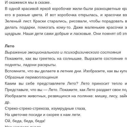
И окажемся мы в сказке.
В одной красивой яркой коробочке жили-были разноцветные кра
его в разные цвета. И вот коробочка открылась, и красочки в
Зеленый лист. Краски старались, рисовали, чтобы порадовать вс
делать подарки, помогать кому-то. Даже маленькие красочки з
щедрым. Наши дети сами добрые и ласковые. Они помнят об это
Лето
Выражение эмоционального и психофизического состояния
Покажите, как вы греетесь на солнышке. Выразите состояние п
подняты, ладони раскрыты.
Вспомните, что вы делаете в летние дни. Изобразите, как вы купа
Образные перевоплощения
Каким вы себе представляете Лето? Лето приносит тепло и
Представьте, что вы — Лето. Покажите, как Лето раздает свои по
Изобразите животных, резвящихся на полянке: мишку, лису, зайку
др.
Стреко-стреко-стрекоза, изумрудные глаза,
На цветочке посиди и скорее к нам лети.
Ой, беда, беда, беда!