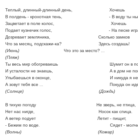
Теплый, длинный-длинный день, Хочешь
В полдень - крохотная тень, - В воду ты ныр
Зацветает в поле колос, Хочешь
Подает кузнечик голос, - На песке игра
Дозревает земляника, Сколько замков
Что за месяц, подскажи-ка? Здесь создашь!
(Июнь)
Что это за место? ...
(Пляж)
Ты весь мир обогреваешь Шумит он в поле 
И усталости не знаешь, А в дом не попа
Улыбаешься в оконце, И никуда я не и
А зовут тебя все ... Покуда он идет
(Солнце) (Дождь)
В тихую погоду Не зверь, не птица,
Нет нас нигде, Носок как спица.
А ветер подует Летит - пищит,
- Бежим по воде. Сядет - молчит
(Волны) (Комар)