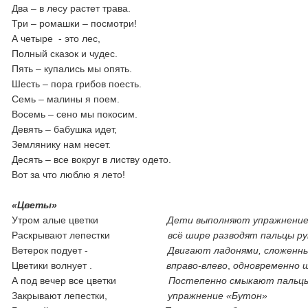
Два – в лесу растет трава.
Три – ромашки – посмотри!
А четыре - это лес,
Полный сказок и чудес.
Пять – купались мы опять.
Шесть – пора грибов поесть.
Семь – малины я поем.
Восемь – сено мы покосим.
Девять – бабушка идет,
Землянику нам несет.
Десять – все вокруг в листву одето.
Вот за что люблю я лето!
«Цветы»
Утром алые цветки
Дети выполняют упражнение
Раскрывают лепестки
всё шире разводят пальцы ру
Ветерок подует -
Двигают ладонями, сложенн
Цветики волнует .
вправо-влево
,
одновременно ш
А под вечер все цветки
Постепенно смыкают пальцы
Закрывают лепестки,
упражнение «Бутон»