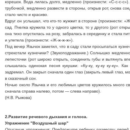
корешок. Вода лилась долго, медленно (произ­нести: «С-с-с-с»
трубочкой, медленно развести в стороны, открыв рот, снова со
стало чи­сто и красиво.
Вдруг он услышал, что кто-то жужжит в стороне (произнести: «
сад. Пчелка кружила то у одного цвет­ка, то у другого (рот отк
она тихо опустилась на розу, за­бралась в серединку и стала пи
и улетела (произнести: «Ж-ж-ж-ж»).
Под вечер Язычок заметил, что в саду стали просыпаться кузнечи
стрекотали кузнечики? (Звукоподража­ние.) Солнышко медленно
лепесточ­ки (рот широко открыть, соединить губы и вытянуть в
слыша­лась одинокая песня кукушки: «Ку-ку, ку-ку ку-ку». Ка
задремал. Он закрыл сначала один глаз (закрыть левый глаз, мо
в сказочный сон.
Ночью около Язычка и его люби­мых цветов кружилось много св
сначала справа налево, потом — сле­ва направо).
(Н.В. Рыжова)
2.Развитие речевого дыхания и голоса.
Упражнение "Воздушный шар"
Описание упражнения: Предложите ребенку развести перед 