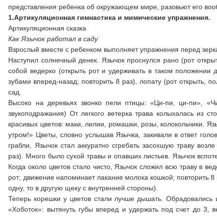
представления ребенка об окружающем мире, разовьют его во
1.Артикуляционная гимнастика и мимические упражнения.
Артикуляционная сказка
Как Язычок работал в саду
Взрослый вместе с ребенком вы­полняет упражнения перед зер
Наступил солнечный денек. Язы­чок проснулся рано (рот открыт
собой ведерко (открыть рот и удерживать в таком положении д
зубами вперед-назад; повто­рить 8 раз), лопату (рот открыть, 
сад.
Высоко на деревьях звонко пели пти­цы: «Ци-пи, ци-пи», «Чик
звукоподра­жания) От легкого ветерка трава ко­лыхалась из ст
красивых цветов: маки, лилии, ромашки, розы, колоколь­чики. 
утром!» Цветы, слов­но услышав Язычка, закивали в ответ голов
грабли, Язычок стал ак­куратно сгребать засохшую траву воз­л
раз). Много было сухой тра­вы и опавших листьев. Язычок вспоте
Когда около цветов стало чисто, Язычок сложил всю траву в ве­д
рот; движение напоми­нает лакание молока кошкой; повто­рить 8
одну, то в другую щеку с внутренней стороны).
Теперь корешки у цветов стали лучше дышать. Обрадовались 
«Хоботок»: вытянуть губы вперед и удержать под счет до 3, в