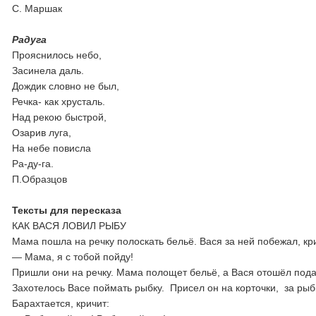
С. Маршак
Радуга
Прояснилось небо,
Засинела даль.
Дождик словно не был,
Речка- как хрусталь.
Над рекою быстрой,
Озарив луга,
На небе повисла
Ра-ду-га.
П.Образцов
Тексты для пересказа
КАК ВАСЯ ЛОВИЛ РЫБУ
Мама пошла на речку полоскать бельё. Вася за ней побежал, кр
— Мама, я с тобой пойду!
Пришли они на речку. Мама полощет бельё, а Вася отошёл подал
Захотелось Васе поймать рыбку. Присел он на корточки, за рыб
Барахтается, кричит: