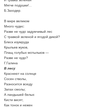
И травка зелёная
Мягче подушки!...
Б.Заходер.
В мире великом
Много чудес:
Разве не чудо задумчивый лес
С травкой зеленой и ягодой дикой?
Блеск изумруда
Крыльев жуков,
Плащ голубых мотыльков —
Разве не чудо?
Г.Галина
В лесу
Краснеют на солнце
Сосен стволы,
Разносится всюду
Запах смолы;
А ландышей белых
Кисти висят;
Как тонок и нежен