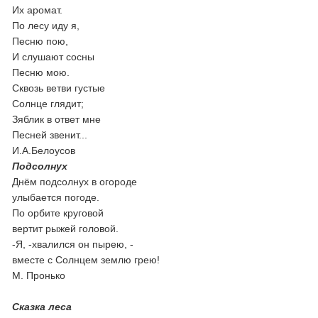
Их аромат.
По лесу иду я,
Песню пою,
И слушают сосны
Песню мою.
Сквозь ветви густые
Солнце глядит;
Зяблик в ответ мне
Песней звенит...
И.А.Белоусов
Подсолнух
Днём подсолнух в огороде
улыбается погоде.
По орбите круговой
вертит рыжей головой.
-Я, -хвалился он пырею, -
вместе с Солнцем землю грею!
М. Пронько
Сказка леса