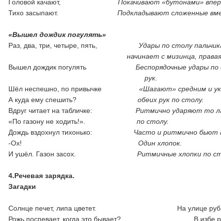
Головой качают,
Покачивают «бутонами» впер
Тихо засыпают.
Подкладывают сложенные вме
«Вышел дождик погулять»
Раз, два, три, четыре, пять,
Удары по столу пальчик
начинает с мизинца, правая
Вышел дождик погулять
Беспорядочные удары по
рук.
Шёл неспешно, по привычке
«Шагают» средним и у
А куда ему спешить?
обеих рук по столу.
Вдруг читает на табличке:
Ритмично ударяют то ла
«По газону не ходить!».
по столу.
Дождь вздохнул тихонько:
Часто и ритмично бьют 
-Ох!
Один хлопок.
И ушёл. Газон засох.
Ритмичные хлопки по ст
4.Речевая зарядка.
Загадки
Солнце печет, липа цветет. На улице руба
Рожь поспевает, когда это бывает? В избе ру