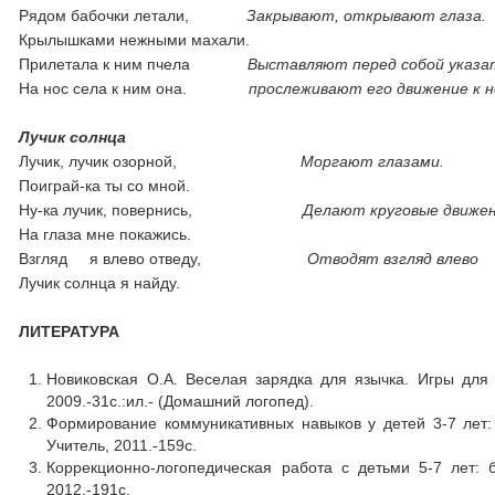
Рядом бабочки летали,
Закрывают, открывают глаза.
Крылышками нежными махали.
Прилетала к ним пчела
Выставляют перед собой указа
На нос села к ним она.
прослеживают его движение к но
Лучик солнца
Лучик, лучик озорной,
Моргают глазами.
Поиграй-ка ты со мной.
Ну-ка лучик, повернись,
Делают круговые движен
На глаза мне покажись.
Взгляд я влево отведу,
Отводят взгляд влево
Лучик солнца я найду.
ЛИТЕРАТУРА
Новиковская О.А. Веселая зарядка для язычка. Игры для р
2009.-31с.:ил.- (Домашний логопед).
Формирование коммуникативных навыков у детей 3-7 лет: м
Учитель, 2011.-159с.
Коррекционно-логопедическая работа с детьми 5-7 лет: бл
2012.-191с.