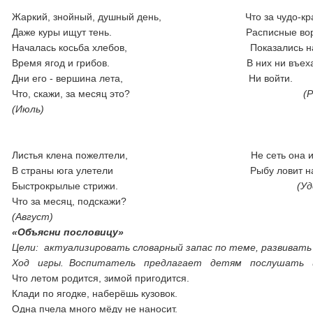
Жаркий, знойный, душный день, Что за чудо-кра
Даже куры ищут тень. Расписные вор
Началась косьба хлебов, Показались на п
Время ягод и грибов. В них ни въехат
Дни его - вершина лета, Ни войти.
Что, скажи, за месяц это?
(
(Июль)
Листья клена пожелтели, Не сеть она
В страны юга улетели Рыбу ловит на к
Быстрокрылые стрижи.
(Уд
Что за месяц, подскажи?
(Август)
«Объясни пословицу»
Цели: актуализировать словарный запас по теме, развивать 
Ход игры. Воспитатель предлагает детям послушать и о
Что летом родится, зимой пригодится.
Клади по ягодке, наберёшь кузовок.
Одна пчела много мёду не наносит.