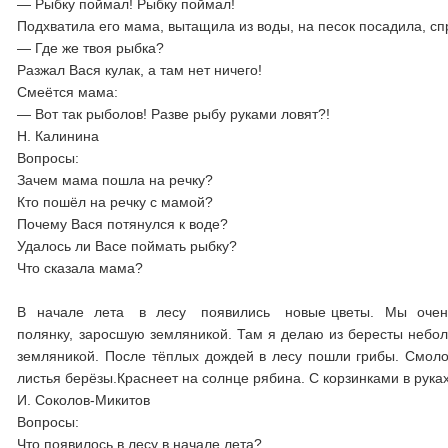
— Рыбку поймал! Рыбку поймал!
Подхватила его мама, вытащила из воды, на песок посадила, с
— Где же твоя рыбка?
Разжал Вася кулак, а там нет ничего!
Смеётся мама:
— Вот так рыболов! Разве рыбу руками ловят?!
Н. Калинина
Вопросы:
Зачем мама пошла на речку?
Кто пошёл на речку с мамой?
Почему Вася потянулся к воде?
Удалось ли Васе поймать рыбку?
Что сказала мама?
В начале лета в лесу появились новые цветы. Мы оч
полянку, заросшую земляникой. Там я делаю из бересты небол
земляникой. После тёплых дождей в лесу пошли грибы. Смол
листья берёзы.Краснеет на солнце рябина. С корзинками в рука
И. Соколов-Микитов
Вопросы:
Что появилось в лесу в начале лета?