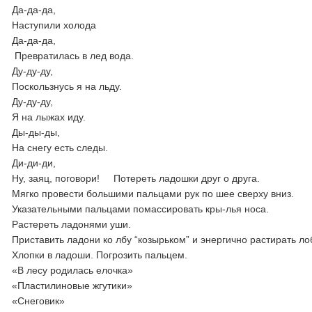
Да-да-да,
Наступили холода
Да-да-да,
Превратилась в лед вода.
Ду-ду-ду,
Поскользнусь я на льду.
Ду-ду-ду,
Я на лыжах иду.
Ды-ды-ды,
На снегу есть следы.
Ди-ди-ди,
Ну, заяц, поговори! Потереть ладошки друг о друга.
Мягко провести большими пальцами рук по шее сверху вниз.
Указательными пальцами помассировать кры-лья носа.
Растереть ладонями уши.
Приставить ладони ко лбу “козырьком” и энергично растирать ло
Хлопки в ладоши. Погрозить пальцем.
«В лесу родилась елочка»
«Пластилиновые жгутики»
«Снеговик»