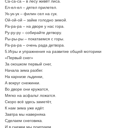
Са-са-са – в лесу живёт лиса.
Ел-ел-ел – дятел прилетел.
Ук-ук-ук – филин сел на сук.
Ой-ой-ой – зайке голодно зимой.
Ра-ра-ра – на дворе у нас гора.
Ру-ру-ру – собирайте детвору.
Ры-ры-ры – покатаемся с горы.
Ра-ра-ра – очень рада детвора.
5.Игры и упражнения на развитие общей моторики
«Первый снег»
За окошком первый снег,
Начала зима разбег.
На карнизе льдинки,
А вокруг снежинки.
Во дворе они кружатся,
Мягко на асфальт ложатся.
Скоро всё здесь заметёт,
К нам зима уже идёт.
Завтра мы наверняка
Сделаем снеговика.
И в снежки мы поиграем,