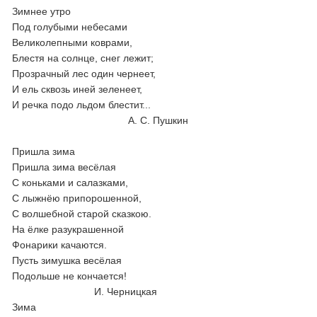
Зимнее утро
Под голубыми небесами
Великолепными коврами,
Блестя на солнце, снег лежит;
Прозрачный лес один чернеет,
И ель сквозь иней зеленеет,
И речка подо льдом блестит...
А. С. Пушкин
Пришла зима
Пришла зима весёлая
С коньками и салазками,
С лыжнёю припорошенной,
С волшебной старой сказкою.
На ёлке разукрашенной
Фонарики качаются.
Пусть зимушка весёлая
Подольше не кончается!
И. Черницкая
Зима