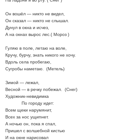
На ладони и во рту. ( Снег )
Он вошёл — никто не видел,
Он сказал — никто не слышал.
Дунул в окна и исчез,
А на окнах вырос лес.( Мороз )
Гуляю в поле, летаю на воле,
Кручу, бурчу, знать никого не хочу.
Вдоль села пробегаю,
Сугробы наметаю. (Метель)
Зимой — лежал,
Весной — в речку побежал. (Снег)
Художник-невидимка
По городу идет:
Всем щеки нарумянит,
Всех за нос ущипнет.
А ночью он, пока я спал,
Пришел с волшебной кистью
И на окне нарисовал