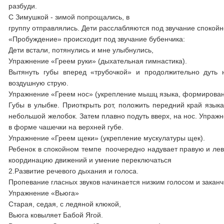
разбуди.
С Зимушкой - зимой попрощались, в
группу отправлялись. Дети расслабляются под звучание спокойн
«Пробуждение» происходит под звучание бубенчика:
Дети встали, потянулись и мне улыбнулись,
Упражнение «Греем руки» (дыхательная гимнастика).
Вытянуть губы вперед «трубочкой» и продолжительно дуть 
воздушную струю.
Упражнение «Греем нос» (укрепление мышц языка, формировани
Губы в улыбке. Приоткрыть рот, положить передний край язык
небольшой желобок. Затем плавно подуть вверх, на нос. Упраж
в форме чашечки на верхней губе.
Упражнение «Греем щеки» (укрепление мускулатуры щек).
Ребенок в спокойном темпе поочередно надувает правую и леву
координацию движений и умение переключаться
2.Развитие речевого дыхания и голоса.
Пропевание гласных звуков начинается низким голосом и заканчив
Упражнение «Вьюга»
Старая, седая, с ледяной клюкой,
Вьюга ковыляет Бабой Ягой.