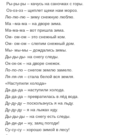
Ры-ры-ры – качусь на саночках с горы.
Оз-оз-оз – щиплет щеки нам мороз.
Лю-лю-лю – зиму снежную люблю.
Ма –ма-ма – на дворе зима.
Ма-ма-ма – вот пришла зима.
Ом- ом-ом – это снежный ком.
Ом- ом-ом – слепим снежный дом.
Мы- мы-мы – дождались зимы.
Ды-ды-ды- на снегу следы.
Ок-ок-ок – на дворе снежок.
Ло-ло-ло – снегом землю замело.
Ля-ля-ля – стала белой вся земля.
«Наступили холода»
Да-да-да – наступили холода.
Да-да-да – превратилась в лёд вода.
Ду-ду-ду – поскользнусь я на льду.
Ду-ду-ду – я на лыжах иду.
Ды-ды-ды – на снегу есть следы.
Ди-ди-ди – ну, заяц погоди!
Су-су-су – хорошо зимой в лесу!