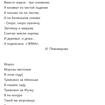
Вместо марок - три снежинки,
А конверт из чистой льдинки.
А письмо не на листке,
А на беленьком снежке:
- Скоро, скоро прилечу,
Запляшу и закружу.
Снегом землю наряжу.
И деревья, и дома...
А подписано: «ЗИМА».
И. Пивоварова
Мороз
Морозы жестокие
В этом году}
Тревожно за яблоньки
В нашем саду.
Тревожно за Жучку.
В ее конуре
Такой же морозище,