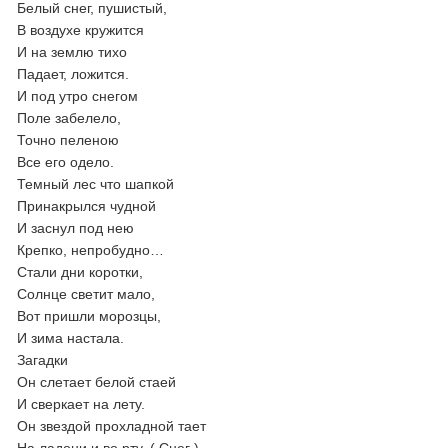
Белый снег, пушистый,
В воздухе кружится
И на землю тихо
Падает, ложится.
И под утро снегом
Поле забелело,
Точно пеленою
Все его одело.
Темный лес что шапкой
Принакрылся чудной
И заснул под нею
Крепко, непробудно…
Стали дни коротки,
Солнце светит мало,
Вот пришли морозцы,
И зима настала.
Загадки
Он слетает белой стаей
И сверкает на лету.
Он звездой прохладной тает