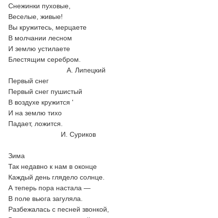
Снежинки пуховые,
Веселые, живые!
Вы кружитесь, мерцаете
В молчании лесном
И землю устилаете
Блестящим серебром.
А. Липецкий
Первый снег
Первый снег пушистый
В воздухе кружится '
И на землю тихо
Падает, ложится.
И. Суриков
Зима
Так недавно к нам в оконце
Каждый день глядело солнце.
А теперь пора настала —
В поле вьюга загуляла.
Разбежалась с песней звонкой,