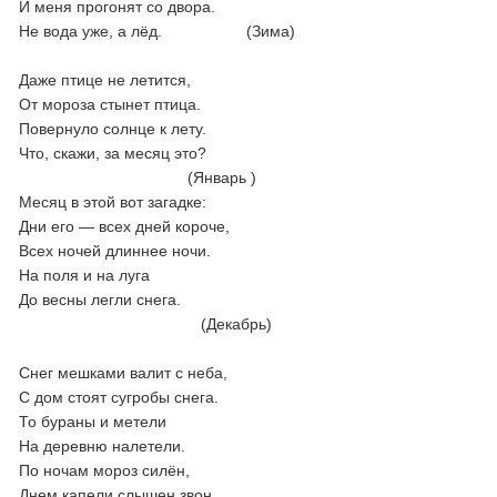
И меня прогонят со двора.
Не вода уже, а лёд. (Зима)
Даже птице не летится,
От мороза стынет птица.
Повернуло солнце к лету.
Что, скажи, за месяц это?
(Январь )
Месяц в этой вот загадке:
Дни его — всех дней короче,
Всех ночей длиннее ночи.
На поля и на луга
До весны легли снега.
(Декабрь)
Снег мешками валит с неба,
С дом стоят сугробы снега.
То бураны и метели
На деревню налетели.
По ночам мороз силён,
Днем капели слышен звон.