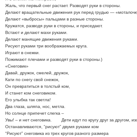
Жаль, что первый снег растает. Разводят руки в стороны.
Делают вращательные движения рук перед грудью — «моталочк
Делают «выбросы» пальцами в разные стороны.
Кружатся, разводя руки в стороны, и приседают.
Встают и делают махи руками.
Делают манящие движения руками.
Рисуют руками три воображаемых круга.
Играют в снежки.
Пожимают плечами и разводят руки в стороны.)
«Снеговик»
Давай, дружок, смелей, дружок,
Кати по снегу свой снежок,
Он превратиться в толстый ком,
И станет ком снеговиком.
Его улыбка так светла!
Два глаза, шляпа, нос, метла.
Но солнце припечет слегка –
Увы! – и нет снеговика. Дети идут по кругу друг за другом, из
Останавливаются, “рисуют” двумя руками ком
“Рисуют” снеговика из трех кругов разного размера