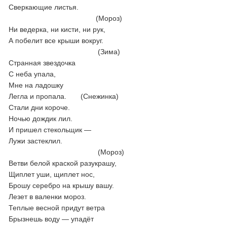
Сверкающие листья.
(Мороз)
Ни ведерка, ни кисти, ни рук,
А побелит все крыши вокруг.
(Зима)
Странная звездочка
С неба упала,
Мне на ладошку
Легла и пропала. (Снежинка)
Стали дни короче.
Ночью дождик лил.
И пришел стекольщик —
Лужи застеклил.
(Мороз)
Ветви белой краской разукрашу,
Щиплет уши, щиплет нос,
Брошу серебро на крышу вашу.
Лезет в валенки мороз.
Теплые весной придут ветра
Брызнешь воду — упадёт