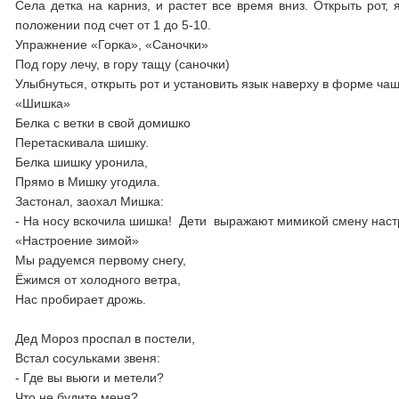
Села детка на карниз, и растет все время вниз. Открыть рот,
положении под счет от 1 до 5-10.
Упражнение «Горка», «Саночки»
Под гору лечу, в гору тащу (саночки)
Улыбнуться, открыть рот и установить язык наверху в форме чаш
«Шишка»
Белка с ветки в свой домишко
Перетаскивала шишку.
Белка шишку уронила,
Прямо в Мишку угодила.
Застонал, заохал Мишка:
- На носу вскочила шишка! Дети выражают мимикой смену наст
«Настроение зимой»
Мы радуемся первому снегу,
Ёжимся от холодного ветра,
Нас пробирает дрожь.
Дед Мороз проспал в постели,
Встал сосульками звеня:
- Где вы вьюги и метели?
Что не будите меня?