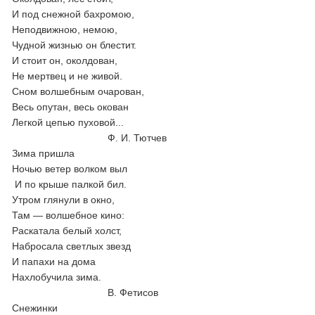
И под снежной бахромою,
Неподвижною, немою,
Чудной жизнью он блестит.
И стоит он, околдован,
Не мертвец и не живой.
Сном волшебным очарован,
Весь опутан, весь окован
Легкой цепью пуховой...
Ф. И. Тютчев
Зима пришла
Ночью ветер волком выл
И по крыше палкой бил.
Утром глянули в окно,
Там — волшебное кино:
Раскатала белый холст,
Набросала светлых звезд
И папахи на дома
Нахлобучила зима.
В. Фетисов
Снежинки