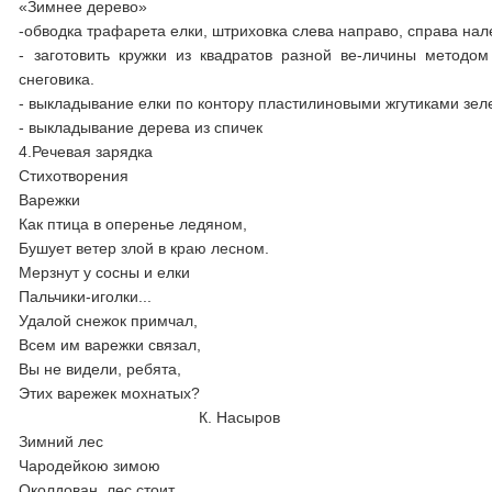
«Зимнее дерево»
-обводка трафарета елки, штриховка слева направо, справа нал
- заготовить кружки из квадратов разной ве-личины методо
снеговика.
- выкладывание елки по контору пластилиновыми жгутиками зел
- выкладывание дерева из спичек
4.Речевая зарядка
Стихотворения
Варежки
Как птица в оперенье ледяном,
Бушует ветер злой в краю лесном.
Мерзнут у сосны и елки
Пальчики-иголки...
Удалой снежок примчал,
Всем им варежки связал,
Вы не видели, ребята,
Этих варежек мохнатых?
К. Насыров
Зимний лес
Чародейкою зимою
Околдован, лес стоит,