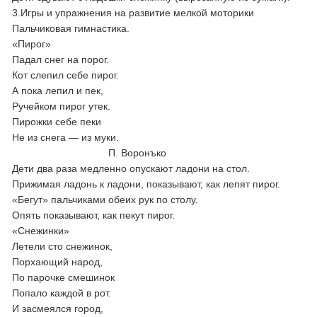
3.Игры и упражнения на развитие мелкой моторики
Пальчиковая гимнастика.
«Пирог»
Падал снег на порог.
Кот слепил себе пирог.
А пока лепил и пек,
Ручейком пирог утек.
Пирожки себе пеки
Не из снега — из муки.
П. Воронъко
Дети два раза медленно опускают ладони на стол.
Прижимая ладонь к ладони, показывают, как лепят пирог.
«Бегут» пальчиками обеих рук по столу.
Опять показывают, как пекут пирог.
«Снежинки»
Летели сто снежинок,
Порхающий народ,
По парочке смешинок
Попало каждой в рот.
И засмеялся город,