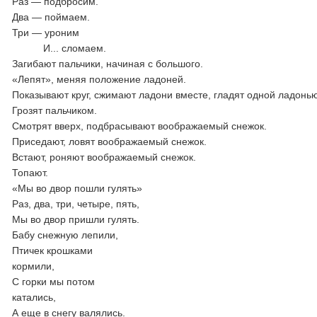
Раз — подбросим.
Два — поймаем.
Три — уроним
И... сломаем.
Загибают пальчики, начиная с большого.
«Лепят», меняя положение ладоней.
Показывают круг, сжимают ладони вместе, гладят одной ладонь
Грозят пальчиком.
Смотрят вверх, подбрасывают воображаемый снежок.
Приседают, ловят воображаемый снежок.
Встают, роняют воображаемый снежок.
Топают.
«Мы во двор пошли гулять»
Раз, два, три, четыре, пять,
Мы во двор пришли гулять.
Бабу снежную лепили,
Птичек крошками
кормили,
С горки мы потом
катались,
А еще в снегу валялись.