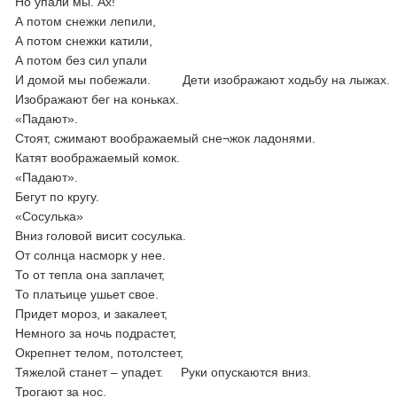
Но упали мы. Ах!
А потом снежки лепили,
А потом снежки катили,
А потом без сил упали
И домой мы побежали. Дети изображают ходьбу на лыжах.
Изображают бег на коньках.
«Падают».
Стоят, сжимают воображаемый сне¬жок ладонями.
Катят воображаемый комок.
«Падают».
Бегут по кругу.
«Сосулька»
Вниз головой висит сосулька.
От солнца насморк у нее.
То от тепла она заплачет,
То платьице ушьет свое.
Придет мороз, и закалеет,
Немного за ночь подрастет,
Окрепнет телом, потолстеет,
Тяжелой станет – упадет. Руки опускаются вниз.
Трогают за нос.