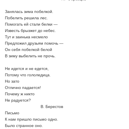
Занялась зима побелкой.
Побелить решила лес.
Помогать ей стали белки —
Известь брызжет до небес.
Тут и заинька несмело
Предложил друзьям помочь —
Он себя побелкой белой
В зиму выбелить не прочь.
Не идется и не едется,
Потому что гололедица.
Но зато
Отлично падается!
Почему ж никто
Не радуется?
В. Берестов
Письмо
К нам пришло письмо одно.
Было странное оно.