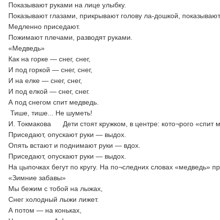
Показывают руками на лице улыбку.
Показывают глазами, прикрывают голову ла-дошкой, показывают
Медленно приседают.
Пожимают плечами, разводят руками.
«Медведь»
Как на горке — снег, снег,
И под горкой — снег, снег,
И на елке — снег, снег,
И под елкой — снег, снег.
А под снегом спит медведь.
Тише, тише... Не шуметь!
И. Токмакова Дети стоят кружком, в центре: кото¬рого «спит 
Приседают, опускают руки — выдох.
Опять встают и поднимают руки — вдох.
Приседают, опускают руки — выдох.
На цыпочках бегут по кругу. На по¬следних словах «медведь» пр
«Зимние забавы»
Мы бежим с тобой на лыжах,
Снег холодный лыжи лижет.
А потом — на коньках,