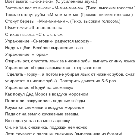
Воет вьюга: «З-з-з-з-з-з». (С усилением звука.)
Застонал лес от вьюги: «М-м-м-м-м-м». (Тихо, высоким голосом.
Тяжело стонут дубы: «М-м-м-м-м-м». (Громко, низким голосом.)
Стонут березы: «М-м-м-м-м-м». (Тихо, высоким голосом.)
Шумят ели: «Ш-ш-ш-ш-ш-ш».
Стихает вьюга: «С-с-с-с-с-с».
Упражнение «Снеговики радуются морозу»
Надуть щёки. Весёлое выражение глаз.
Упражнение «Горка»
Открыть рот, опустить язык за нижние зубы, выгнуть спинку язык
Упражнение «Горка закрывается - открывается»
Сделать «горку», а потом не убирая язык от нижних зубов, сжат
упирается в нижние зубы). Повторить движения 5-6 раз.
Упражнение «Подуй на снежинку»
Как подул Дед Мороз в воздухе морозном
Полетели, закружились ледяные звёзды
Кружатся снежинки в воздухе морозном.
Падают на землю кружевные звёзды.
Вот одна упала на мою ладошку.
Ой, не тай, снежинка, подожди немножко.
Дети сдувают с ладошки снежинку (вырезанную из бумаги).