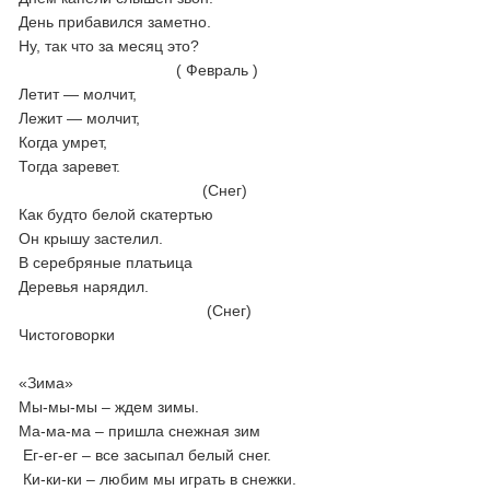
День прибавился заметно.
Ну, так что за месяц это?
( Февраль )
Летит — молчит,
Лежит — молчит,
Когда умрет,
Тогда заревет.
(Снег)
Как будто белой скатертью
Он крышу застелил.
В серебряные платьица
Деревья нарядил.
(Снег)
Чистоговорки
«Зима»
Мы-мы-мы – ждем зимы.
Ма-ма-ма – пришла снежная зим
Ег-ег-ег – все засыпал белый снег.
Ки-ки-ки – любим мы играть в снежки.