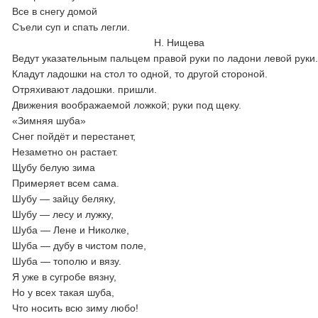
Все в снегу домой
Съели суп и спать легли.
Н. Нищева
Ведут указательным пальцем правой руки по ладони левой руки
Кладут ладошки на стол то одной, то другой стороной.
Отряхивают ладошки. пришли.
Движения воображаемой ложкой; руки под щеку.
«Зимняя шуба»
Снег пойдёт и перестанет,
Незаметно он растает.
Щубу белую зима
Примеряет всем сама.
Шубу — зайцу беляку,
Шубу — лесу и лужку,
Шуба — Лене и Николке,
Шуба — дубу в чистом поле,
Шуба — тополю и вязу.
Я уже в сугробе вязну,
Но у всех такая шуба,
Что носить всю зиму любо!