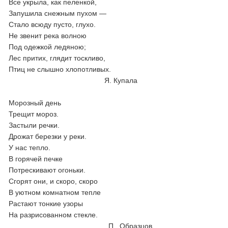
Все укрыла, как пеленкой,
Запушила снежным пухом —
Стало всюду пусто, глухо.
Не звенит река волною
Под одежкой ледяною;
Лес притих, глядит тоскливо,
Птиц не слышно хлопотливых.
Я. Купала
Морозный день
Трещит мороз.
Застыли речки.
Дрожат березки у реки.
У нас тепло.
В горячей печке
Потрескивают огоньки.
Сгорят они, и скоро, скоро
В уютном комнатном тепле
Растают тонкие узоры
На разрисованном стекле.
П. Образцов