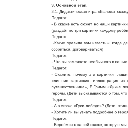
3. Основной этап.
3.1. Дидактическая игра «Выложи сказку
Педагог:
- В сказке есть сюжет, но наши картинк
(раздаёт по три картинки каждому ребён
Педагог:
-Какие правила вам известны, когда де
ссориться, договариваться).
Педагог:
- Что вы замечаете необычного в ваших к
Педагог:
- Скажите, почему эти картинки лишн
«лишние картинки»- иллюстрация из
путешественница», Б.Гримм «Дикие леб
героям. (Дети высказываются о том, чт
Педагог:
- А в сказке «Гуси-лебеди»? (Дети: пти
- Хотите ли вы узнать подробнее о героя
Педагог:
- Вернёмся к нашей сказке, которую мы