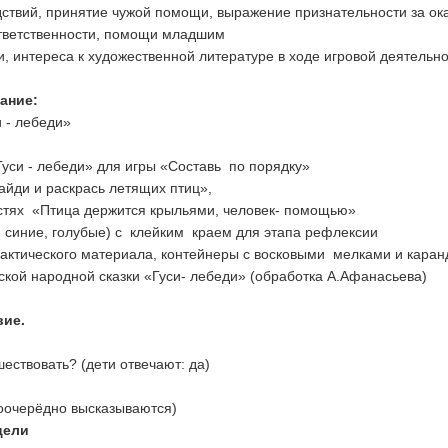
дствий, принятие чужой помощи, выражение признательности за о
ответственности, помощи младшим
, интереса к художественной литературе в ходе игровой деятельн
ание:
 - лебеди»
Гуси - лебеди» для игры «Составь по порядку»
айди и раскрась летящих птиц»,
стях «Птица держится крыльями, человек- помощью»
, синие, голубые) с клейким краем для этапа рефлексии
актического материала, контейнеры с восковыми мелками и кара
сской народной сказки «Гуси- лебеди» (обработка А.Афанасьева)
вие.
шествовать? (дети отвечают: да)
поочерёдно высказываются)
цели