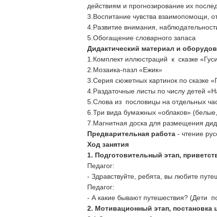
действиям и прогнозирование их после
3.Воспитание чувства взаимопомощи, 
4.Развитие внимания, наблюдательности
5.Обогащение словарного запаса
Дидактический материал и оборудов
1.Комплект иллюстраций к сказке «Гуси
2.Мозаика-пазл «Ежик»
3.Серия сюжетных картинок по сказке «
4.Раздаточные листы по числу детей «Н
5.Слова из пословицы на отдельных ча
6.Три вида бумажных «облаков» (белые
7.Магнитная доска для размещения дид
Предварительная работа
- чтение ру
Ход занятия
1. Подготовительный этап, приветст
Педагог:
- Здравствуйте, ребята, вы любите путе
Педагог:
- А какие бывают путешествия? (Дети 
2. Мотивационный этап, постановка 