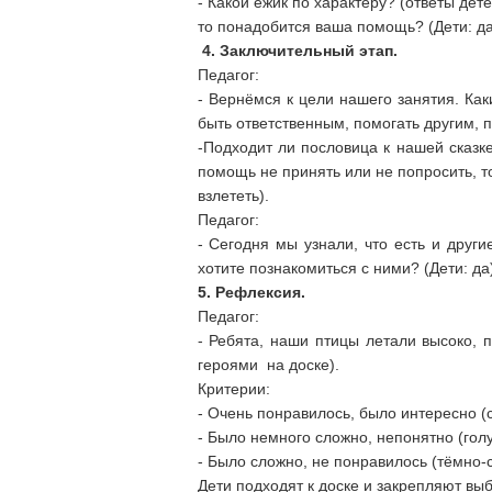
- Какой ёжик по характеру? (ответы дет
то понадобится ваша помощь? (Дети: да
4. Заключительный этап.
Педагог:
- Вернёмся к цели нашего занятия. Как
быть ответственным, помогать другим, 
-Подходит ли пословица к нашей сказк
помощь не принять или не попросить, то
взлететь).
Педагог:
- Сегодня мы узнали, что есть и друг
хотите познакомиться с ними? (Дети: да)
5. Рефлексия.
Педагог:
- Ребята, наши птицы летали высоко,
героями на доске).
Критерии:
- Очень понравилось, было интересно (с
- Было немного сложно, непонятно (голу
- Было сложно, не понравилось (тёмно-с
Дети подходят к доске и закрепляют вы