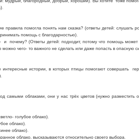
ей: мудрый, благородный, добрый, хороший). Вы хотите тоже помога
).
ие правила помогла понять нам сказка? (ответы детей: слушать р
принимать помощь с благодарностью).
е и почему? (Ответы детей: подходит, потому что помощь может
 можно чего- то важного не сделать или даже попасть в опасную с
ие интересные истории, в которых птицы помогают совершать ге
.
 под самыми облаками, они у нас трёх цветов (нужно разместить
ветло- голубое облако).
бое облако).
инее облако).
бранное облако, высказываются относительно своего выбора.