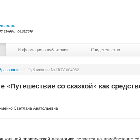
лизация
7-65466 от 04.05.2016
Информация о публикации
Свидетельство
бразование
/
Публикация № ПОУ 004962
е «Путешествие со сказкой» как средст
мейко Светлана Анатольевна
ошкольной практической педагогике делается на приобретение со