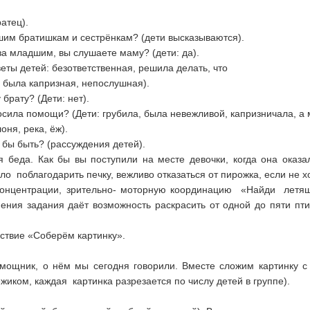
ратец).
дшим братишкам и сестрёнкам? (дети высказываются).
за младшим, вы слушаете маму? (дети: да).
веты детей: безответственная, решила делать, что
, была капризная, непослушная).
брату? (Дети: нет).
осила помощи? (Дети: грубила, была невежливой, капризничала, а 
оня, река, ёж).
о бы быть? (рассуждения детей).
я беда. Как бы вы поступили на месте девочки, когда она оказал
о поблагодарить печку, вежливо отказаться от пирожка, если не хо
 концентрации, зрительно- моторную координацию «Найди летящ
ения задания даёт возможность раскрасить от одной до пяти пти
ствие «Соберём картинку».
омощник, о нём мы сегодня говорили. Вместе сложим картинку с 
жиком, каждая картинка разрезается по числу детей в группе).