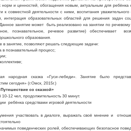
х норм и ценностей, обогащения новым, актуальным для ребёнка 
и к совместной деятельности с ними, воспитания уважительного
зи, интеграция образовательных областей для решения задач с
 Данное занятие может быть реализовано на занятии по речевому
ивное, познавательное, речевое развитие) обеспечивает во
дошкольного образования.
 в занятие, позволяют решать следующие задачи:
а в познавательный процесс;
ии;
коллективе;
ская народная сказка «Гуси-лебеди». Занятие было предст
им сегодня» (г.Омск, 2015г.)
«Путешествие со сказкой»
й 10-12 чел, продолжительность 30 минут.
ции ребёнка средствами игровой деятельности
 умения участвовать в диалоге, выражать своё мнение и отно
стоятельно
значимых поведенческих ролей, обеспечивающих безопасное пове