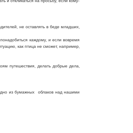
ть и откликаться на просьбу, если кому-
одителей, не оставлять в беде младших,
 понадобиться каждому, и если вовремя
итуацию, как птица не сможет, например,
роям путешествия, делать добрые дела,
 одно из бумажных облаков над нашими