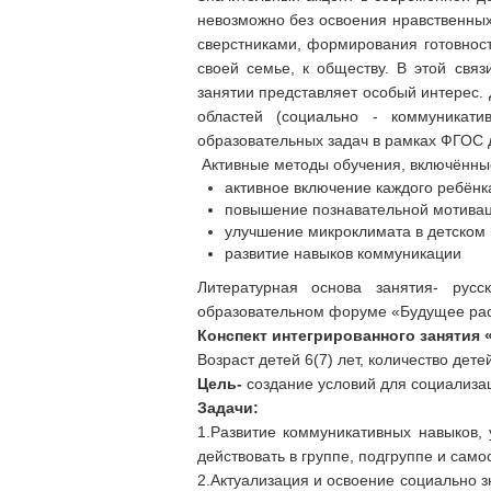
невозможно без освоения нравственны
сверстниками, формирования готовност
своей семье, к обществу. В этой свя
занятии представляет особый интерес.
областей (социально - коммуникат
образовательных задач в рамках ФГОС 
Активные методы обучения, включённые
активное включение каждого ребёнк
повышение познавательной мотивац
улучшение микроклимата в детском 
развитие навыков коммуникации
Литературная основа занятия- рус
образовательном форуме «Будущее раст
Конспект интегрированного занятия 
Возраст детей 6(7) лет, количество дете
Цель-
создание условий для социализа
Задачи:
1.Развитие коммуникативных навыков,
действовать в группе, подгруппе и само
2.Актуализация и освоение социально 