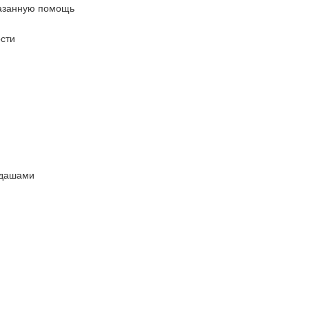
казанную помощь
ости
ндашами