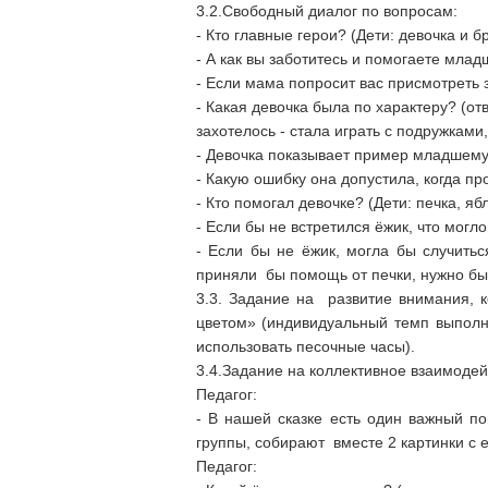
3.2.Свободный диалог по вопросам:
- Кто главные герои? (Дети: девочка и б
- А как вы заботитесь и помогаете мла
- Если мама попросит вас присмотреть 
- Какая девочка была по характеру? (от
захотелось - стала играть с подружками
- Девочка показывает пример младшему 
- Какую ошибку она допустила, когда пр
- Кто помогал девочке? (Дети: печка, ябл
- Если бы не встретился ёжик, что могл
- Если бы не ёжик, могла бы случитьс
приняли бы помощь от печки, нужно был
3.3. Задание на развитие внимания,
цветом» (индивидуальный темп выполн
использовать песочные часы).
3.4.Задание на коллективное взаимодей
Педагог:
- В нашей сказке есть один важный п
группы, собирают вместе 2 картинки с е
Педагог: