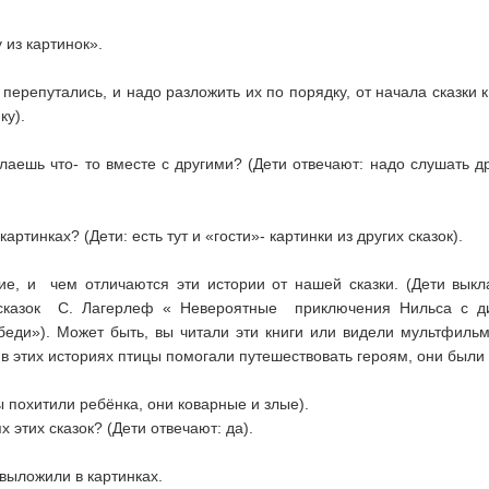
 из картинок».
и перепутались, и надо разложить их по порядку, от начала сказки к
ку).
лаешь что- то вместе с другими? (Дети отвечают: надо слушать др
артинках? (Дети: есть тут и «гости»- картинки из других сказок).
ие, и чем отличаются эти истории от нашей сказки. (Дети вы
 сказок С. Лагерлеф « Невероятные приключения Нильса с ди
еди»). Может быть, вы читали эти книги или видели мультфильм
о в этих историях птицы помогали путешествовать героям, они были
цы похитили ребёнка, они коварные и злые).
х этих сказок? (Дети отвечают: да).
 выложили в картинках.