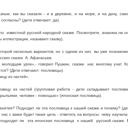
зные, как вы сказали - и в деревню, и на море, и на дачу, са
согласны? (дети отвечают: да).
о известной русской народной сказке. Посмотрите, знакома ли он
ы иллюстрации, называют сказку).
 которой несколько вариантов, но с одним из них вы уже познаком
сских сказок А. Афанасьев.
м молодцам урок»,- говорил Пушкин, сказки нас многому учат. К
тся? (Дети отвечают: пословицы).
ицу из частей».
вицу из частей (групповая работа - дети складывают послови
крыльями, человек - помощью» (японская пословица).
занятия? Подходит ли эта пословица к нашей сказке и почему? (д
у нас с вами будет такая цель - ответить на вопросы: чему научил
подходит ли эта японская пословица к нашей русской сказке. Вы