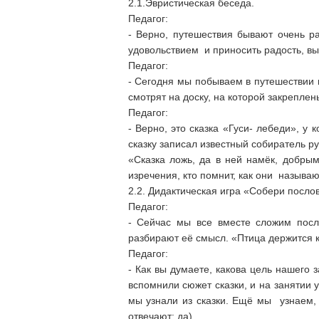
2.1.Эвристическая беседа.
Педагог:
- Верно, путешествия бывают очень ра
удовольствием и приносить радость, вы 
Педагог:
- Сегодня мы побываем в путешествии п
смотрят на доску, на которой закреплен
Педагог:
- Верно, это сказка «Гуси- лебеди», у
сказку записал известный собиратель ру
«Сказка ложь, да в ней намёк, добры
изречения, кто помнит, как они называю
2.2. Дидактическая игра «Собери послов
Педагог:
- Сейчас мы все вместе сложим посло
разбирают её смысл. «Птица держится 
Педагог:
- Как вы думаете, какова цель нашего 
вспомнили сюжет сказки, и на занятии 
мы узнали из сказки. Ещё мы узнаем, 
отвечают: да).