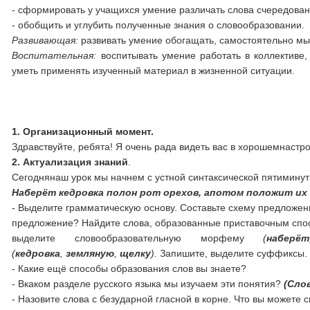
- сформировать у учащихся умение различать слова счередован
- обобщить и углубить полученные знания о словообразовании.
Развивающая:
развивать умение обогащать, самостоятельно мыс
Воспитательная:
воспитывать умение работать в коллективе, 
уметь применять изученный материал в жизненной ситуации.
1. Организационный момент.
Здравствуйте, ребята! Я очень рада видеть вас в хорошемнастро
2. Актуализация знаний
.
Сегоднянаш урок мы начнем с устной синтаксической пятиминут
Наберёт кедровка полон рот орехов, апотом положит их 
- Выделите грамматическую основу. Составьте схему предложе
предложение? Найдите слова, образованные приставочным спос
выделите словообразовательную морфему
(
наберёт
(
кедровка
,
земляную
,
щелку
).
Запишите, выделите суффиксы.
- Какие ещё способы образования слов вы знаете?
- Вкаком разделе русского языка мы изучаем эти понятия?
(Сло
- Назовите слова с безударной гласной в корне. Что вы можете с