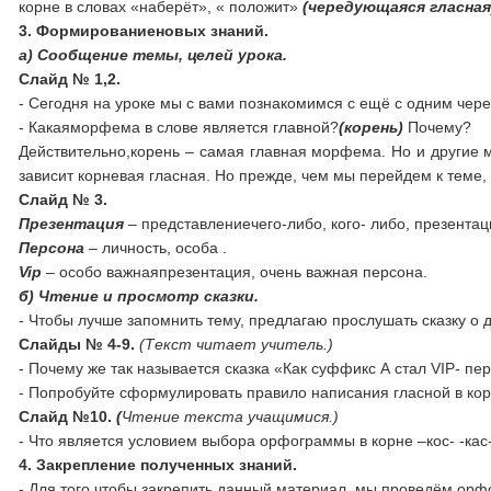
корне в словах «наберёт», « положит»
(чередующаяся гласная
3.
Формированиеновых знаний.
а) Сообщение темы, целей урока.
Слайд № 1,2.
- Сегодня на уроке мы с вами познакомимся с ещё с одним черед
- Какаяморфема в слове является главной?
(корень)
Почему?
Действительно,корень – самая главная морфема. Но и другие
зависит корневая гласная. Но прежде, чем мы перейдем к теме, 
Слайд № 3.
Презентация
– представлениечего-либо, кого- либо, презентац
Персона
– личность, особа .
Vip
– особо важнаяпрезентация, очень важная персона.
б) Чтение и просмотр сказки.
- Чтобы лучше запомнить тему, предлагаю прослушать сказку о д
Слайды № 4-9.
(Текст читает учитель.)
- Почему же так называется сказка «Как суффикс А стал VIP- пе
- Попробуйте сформулировать правило написания гласной в корне
Слайд №10.
(
Чтение текста учащимися.)
- Что является условием выбора орфограммы в корне –кос- -кас
4. Закрепление полученных знаний.
- Для того чтобы закрепить данный материал, мы проведём орф