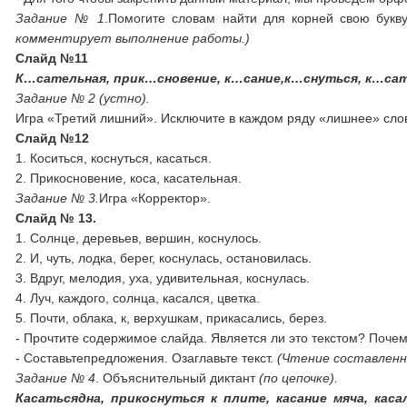
Задание № 1
.Помогите словам найти для корней свою букву
комментирует выполнение работы.)
Слайд №11
К…сательная, прик…сновение, к…сание,к…снуться, к…са
Задание № 2 (устно).
Игра «Третий лишний». Исключите в каждом ряду «лишнее» сло
Слайд №12
1. Коситься, коснуться, касаться.
2. Прикосновение, коса, касательная.
Задание № 3.
Игра «Корректор».
Слайд № 13.
1. Солнце, деревьев, вершин, коснулось.
2. И, чуть, лодка, берег, коснулась, остановилась.
3. Вдруг, мелодия, уха, удивительная, коснулась.
4. Луч, каждого, солнца, касался, цветка.
5. Почти, облака, к, верхушкам, прикасались, берез.
- Прочтите содержимое слайда. Является ли это текстом? Поче
- Составьтепредложения. Озаглавьте текст.
(Чтение составленн
Задание № 4
. Объяснительный диктант
(по цепочке).
Касатьсядна, прикоснуться к плите, касание мяча, каса