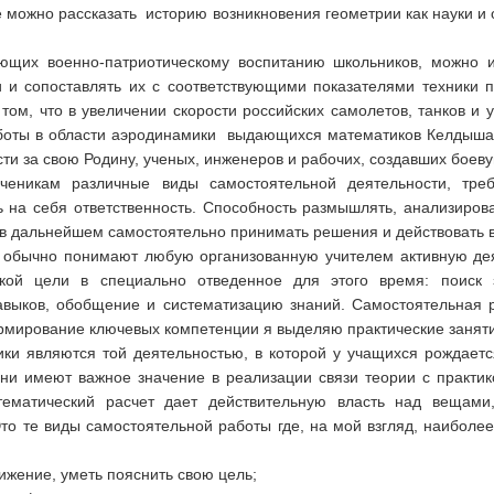
е можно рассказать историю возникновения геометрии как науки и о
ующих военно-патриотическому воспитанию школьников, можно и
и и сопоставлять их с соответствующими показателями техники п
м, что в увеличении скорости российских самолетов, танков и 
боты в области аэродинамики выдающихся математиков Келдыша, 
ти за свою Родину, ученых, инженеров и рабочих, создавших боеву
ченикам различные виды самостоятельной деятельности, тре
 на себя ответственность. Способность размышлять, анализироват
 в дальнейшем самостоятельно принимать решения и действовать в
 обычно понимают любую организованную учителем активную де
кой цели в специально отведенное для этого время: поиск 
выков, обобщение и систематизацию знаний. Самостоятельная 
ормирование ключевых компетенции я выделяю практические заняти
ики являются той деятельностью, в которой у учащихся рождает
они имеют важное значение в реализации связи теории с практи
ематический расчет дает действительную власть над вещами
то те виды самостоятельной работы где, на мой взгляд, наиболе
тижение, уметь пояснить свою цель;