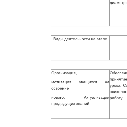
диаметр
Виды деятельности на этапе
Организация,
Обеспече
принят
мотивация учащихся на
урока. С
освоение
психоло
нового. Актуализация
работу
предыдущих знаний