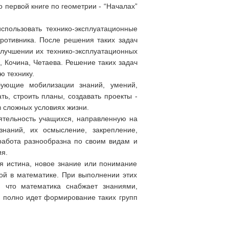
 первой книге по геометрии - “Началах”
спользовать технико-эксплуатационные
ротивника. После решения таких задач
улучшении их технико-эксплуатационных
Кочина, Четаева. Решение таких задач
ю технику.
бующие мобилизации знаний, умений,
ь, строить планы, создавать проекты -
 сложных условиях жизни.
ятельность учащихся, направленную на
знаний, их осмысление, закрепление,
работа разнообразна по своим видам и
я.
ся истина, новое знание или понимание
кой в математике. При выполнении этих
, что математика снабжает знаниями,
е полно идет формирование таких групп