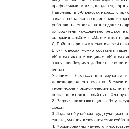
профессиями: маляр, продавец, портних
Например, в 5-6 классах наряду с при
задачи, составлению и решению которы
работают на стройке, дать задание под
их родители каждодневно решают на 
оформить альбомы: «Математика в про
Д. Пойа говорил: «Математический опыт
В 6-7 классах можно составить такие
«Математика и медицина», «Математик
задач, необходимо добавить соответс
печать.
Учащимся 9 класса при изучении те
железнодорожного полотна. В связи с
технические и экономические расчеты, 
нельзя проложить новый путь. Эксплуат
2. Задачи, показывающие заботу гос
среды.
3. Задачи об учебном труде учащихся и
спорте, участии в экологических суббот
4. Формированию научного мировоззрен