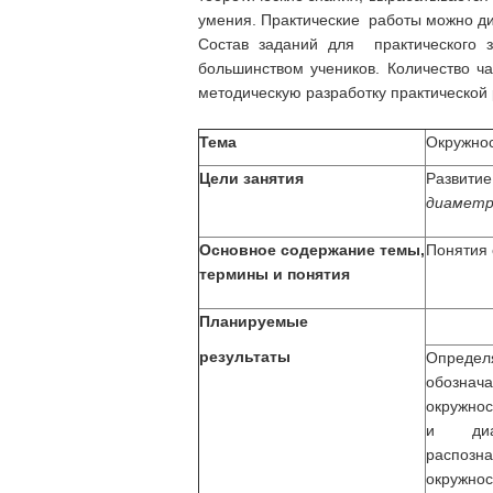
умения. Практические работы можно ди
Состав заданий для практического 
большинством учеников. Количество ч
методическую разработку практической 
Тема
Окружност
Цели занятия
Развитие
диаметр,
Основное содержание темы,
Понятия 
термины и понятия
Планируемые
результаты
Опреде
обозна
окружнос
и диам
распоз
окружно