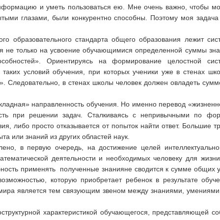
нформацию и уметь пользоваться ею. Мне очень важно, чтобы мо
тыми глазами, были конкурентно способны. Поэтому моя задача 
ого образовательного стандарта общего образования лежит сис
 не только на усвоение обучающимися определенной суммы знани
особностей». Ориентируясь на формирование целостной сис
 таких условий обучения, при которых ученики уже в стенах шк
и». Следовательно, в стенах школы человек должен овладеть сум
кладная» направленность обучения. Но именно перевод «жизненн
ость при решении задач. Сталкиваясь с непривычными по фор
ия, либо просто отказывается от попыток найти ответ. Большие т
та или знаний из других областей наук.
лено, в первую очередь, на достижение целей интеллектуально
атематической деятельности и необходимых человеку для жизн
бность применять полученные знанияне сводится к сумме общих у
возможностью, которую приобретает ребенок в результате обу
 мира является тем связующим звеном между знаниями, умениями 
оструктурной характеристикой обучающегося, представляющей соб