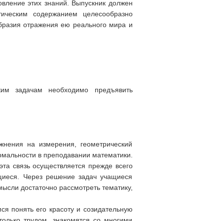
овление этих знаний. Выпускник должен
тическим содержанием целесообразно
бразия отражения ею реального мира и
ким задачам необходимо предъявить
жнения на измерения, геометрический
рмальности в преподавании математики.
эта связь осуществляется прежде всего
ащиеся. Через решение задач учащиеся
ысли достаточно рассмотреть тематику,
мся понять его красоту и созидательную
только трудом, знакомятся со многими