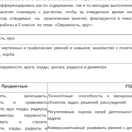
фференцировать как по содержанию, так и по методам выполнени
занятия планирую с расчетом, чтобы за отведенное время он
асов, отводимых на практические занятия, фиксируются в тема
работы в 5 классе по теме «Окружность, круг».
ь, круг.
 чертежных и графических умений и навыков; знакомство с поня
 хорда.
окружности, круга, хорды, центра, радиуса и диаметра
Предметные
УУ
лять, записывать,
Личностные:
способность к эмоциона
чать и сравнивать
объектов, задач, решений, рассуждений.
ти, круг, хорды, радиусы
Регулятивные: оценка своей деятельнос
етры окружности;
задачи.
навать и строить
Коммуникативные
: развивать умение с д
сти, хорды, радиусы и