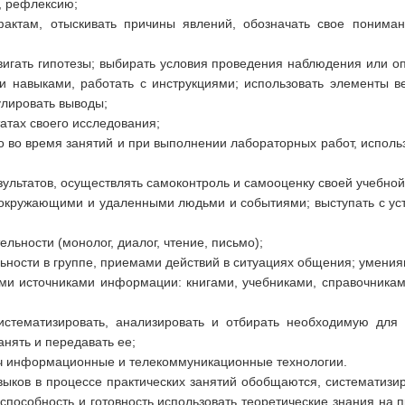
, рефлексию;
актам, отыскивать причины явлений, обозначать свое поним
двигать гипотезы; выбирать условия проведения наблюдения или 
и навыками, работать с инструкциями; использовать элементы ве
улировать выводы;
татах своего исследования;
то во время занятий и при выполнении лабораторных работ, испол
зультатов, осуществлять самоконтроль и самооценку своей учебной
 окружающими и удаленными людьми и событиями; выступать с ус
льности (монолог, диалог, чтение, письмо);
ьности в группе, приемами действий в ситуациях общения; умения
ми источниками информации: книгами, учебниками, справочникам
 систематизировать, анализировать и отбирать необходимую д
анять и передавать ее;
ач информационные и телекоммуникационные технологии.
ков в процессе практических занятий обобщаются, систематизир
способность и готовность использовать теоретические знания на 