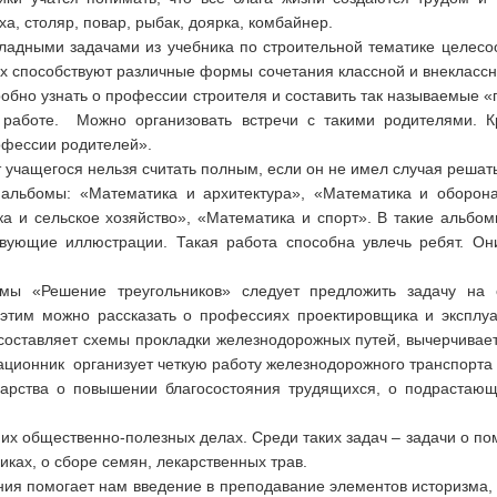
а, столяр, повар, рыбак, доярка, комбайнер.
кладными задачами из учебника по строительной тематике целес
х способствуют различные формы сочетания классной и внеклассн
робно узнать о профессии строителя и составить так называемые 
работе. Можно организовать встречи с такими родителями. 
фессии родителей».
 учащегося нельзя считать полным, если он не имел случая решат
 альбомы: «Математика и архитектура», «Математика и оборон
а и сельское хозяйство», «Математика и спорт». В такие альбом
твующие иллюстрации. Такая работа способна увлечь ребят. Он
мы «Решение треугольников» следует предложить задачу на
 этим можно рассказать о профессиях проектировщика и эксплу
составляет схемы прокладки железнодорожных путей, вычерчивает
ационник организует четкую работу железнодорожного транспорта 
ударства о повышении благосостояния трудящихся, о подрастаю
 их общественно-полезных делах. Среди таких задач – задачи о по
никах, о сборе семян, лекарственных трав.
ия помогает нам введение в преподавание элементов историзма,