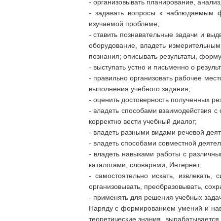
- организовывать планирование, анализ
- задавать вопросы к наблюдаемым ф
изучаемой проблеме;
- ставить познавательные задачи и вы
оборудование, владеть измерительным
познания; описывать результаты, форм
- выступать устно и письменно о резуль
- правильно организовать рабочее мес
выполнения учебного задания;
- оценить достоверность полученных ре
- владеть способами взаимодействия с
корректно вести учебный диалог;
- владеть разными видами речевой деяте
- владеть способами совместной деятел
- владеть навыками работы с различны
каталогами, словарями, Интернет;
- самостоятельно искать, извлекать,
организовывать, преобразовывать, сохр
- применять для решения учебных зад
Наряду с формированием умений и навы
теоретические знания, вырабатывается 