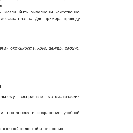
я.
и могли быть выполнены качественно
тических планах. Для примера приведу
тиями
окружность, круг, центр, радиус,
Д
льному восприятию математических
ти, постановка и сохранение учебной
остаточной полнотой и точностью