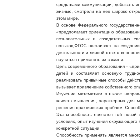
средствами коммуникации, добывать и
жизнью, смотрели на нее широко откры
этом мире.
В основе Федерального государственн
«предполагает ориентацию образования
познавательных и созидательных сп
навыков,ФГОС настаивает на создании
деятельности и личной ответственност
научиться применять их в жизни.
Цель современного образования - «при
детей и составляет основную трудн
реализовать привычные способы действ
вызывает привлечение собственного опы
Изучение математики в школе направ
качеств мышления, характерных для м
решения практических проблем. Спосо
Эта способность является той новой 
условиях, опыт изучения окружающего
конкретной ситуации.
Способность применять является мног