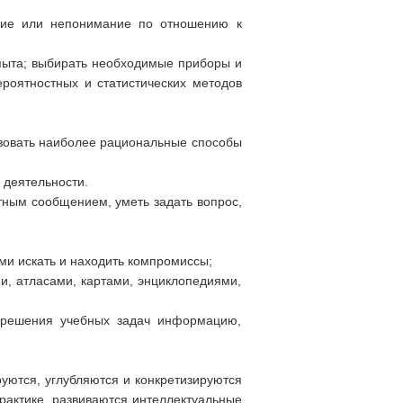
ание или непонимание по отношению к
опыта; выбирать необходимые приборы и
роятностных и статистических методов
ьзовать наиболее рациональные способы
 деятельности.
тным сообщением, уметь задать вопрос,
ми искать и находить компромиссы;
и, атласами, картами, энциклопедиями,
ля решения учебных задач информацию,
уются, углубляются и конкретизируются
практике, развиваются интеллектуальные