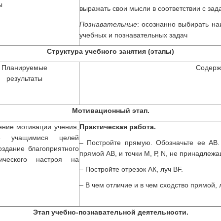
ы
выражать свои мысли в соответствии с за
Познавательные
: осознанно выбирать н
учебных и познавательных задач
Структура учебного занятия
(этапы)
Планируемые
Содерж
результаты
Мотивационный этап.
ние мотивации учения,
Практическая работа.
ие учащимися целей
– Постройте прямую. Обозначьте ее АВ.
оздание благоприятного
прямой АВ, и точки М, Р, N, не принадлеж
гического настроя на
– Постройте отрезок АК, луч ВF.
– В чем отличие и в чем сходство прямой, 
Этап учебно-познавательной деятельности.