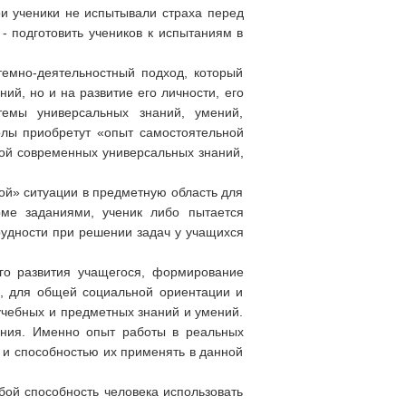
и ученики не испытывали страха перед
- подготовить учеников к испытаниям в
темно-деятельностный подход, который
й, но и на развитие его личности, его
темы универсальных знаний, умений,
олы приобретут «опыт самостоятельной
мой современных универсальных знаний,
ой» ситуации в предметную область для
ме заданиями, ученик либо пытается
рудности при решении задач у учащихся
го развития учащегося, формирование
и, для общей социальной ориентации и
чебных и предметных знаний и умений.
чения. Именно опыт работы в реальных
и способностью их применять в данной
ой способность человека использовать