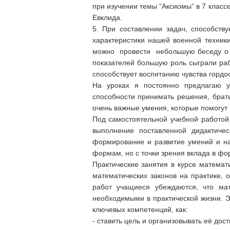
при изучении темы “Аксиомы” в 7 класс
Евклида.
5. При составлении задач, способств
характеристики нашей военной техник
можно провести небольшую беседу о то
показателей большую роль сыграли ра
способствует воспитанию чувства гордос
На уроках я постоянно предлагаю у
способности принимать решения, брать
очень важные умения, которые помогут
Под самостоятельной учебной работой
выполнение поставленной дидактичес
формирование и развитие умений и на
формам, но с точки зрения вклада в ф
Практические занятия в курсе математ
математических законов на практике, 
работ учащиеся убеждаются, что мат
необходимыми в практической жизни. Э
ключевых компетенций, как:
- ставить цель и организовывать её дос