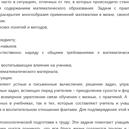
асто в ситуациях, отличных от тех, в которых происходило стан
и содержанием математического образования. Задачи с прак
я раскрытия многообразия применений математики в жизни, своео
ак:
ских понятий и методов;
редмету;
 навыков.
естественно наряду с общими требованиями к математичес
е воспитывающее влияние на ученика;
 нематематического материала;
туации.
вляют устные и письменные вычисления, решение задач, упра
ьных задач, встающих перед учителем – преодоление сухости и фо
 всемерное укрепление связи обучения с жизнью, с практикой. А 
ных в учебниках, так и тех, которые составляют учитель и уч
м и воспитательном отношении фактами. Для подтверждения этой м
психологической подготовки к труду. Эти задачи помогают учащи
ики учатся понимать, что все блага жизни создаются трудом и 