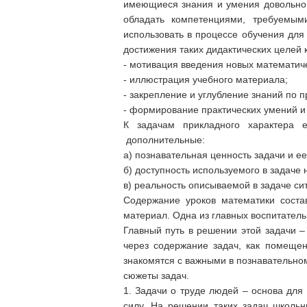
имеющиеся знания и умения довольно ч
обладать компетенциями, требуемым
использовать в процессе обучения дл
достижения таких дидактических целей к
- мотивация введения новых математиче
- иллюстрация учебного материала;
- закрепление и углубление знаний по п
- формирование практических умений и
К задачам прикладного характера 
дополнительные:
а) познавательная ценность задачи и е
б) доступность используемого в задаче
в) реальность описываемой в задаче си
Содержание уроков математики соста
материал. Одна из главных воспитател
Главный путь в решении этой задачи –
через содержание задач, как помещен
знакомятся с важными в познавательно
сюжеты задач.
1. Задачи о труде людей – основа для 
силу. На решении таких задач школьн