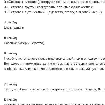
ü «Островок злости» (конструктивно выплеснуть свою злость, об
ü «Островок грусти» (погрустить, побыть в одиночестве);
ü «Островок путешествий» (в детство, сказку, в игровой мир…).
4 слайд
Цель, задачи
5 слайд
Базовые эмоции (чувства)
6 слайд
Пособие используется как в индивидуальной, так и в подгруппо
Вот здесь я напоминаю детям о том, какие островки располо
выбрать смайлик-эмоцию и рассказать о том, с какими чувствам
7 слайд
Трое детей показывают своё настроение: Влада печалится, Ден
8 слайд
Девочки Лиза и Сюзанна выбрали грустный смайлик, поставили 