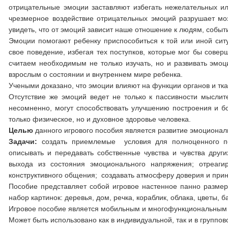
отрицательные эмоции заставляют избегать нежелательных ил
чрезмерное воздействие отрицательных эмоций разрушает моз
увидеть, что от эмоций зависит наше отношение к людям, событ
Эмоции помогают ребенку приспособиться к той или иной сит
свое поведение, избегая тех поступков, которые мог бы сове
считаем необходимым не только изучать, но и развивать эмо
взрослым о состоянии и внутреннем мире ребенка.
Учеными доказано, что эмоции влияют на функции органов и тка
Отсутствие же эмоций ведет не только к пассивности мыслит
несомненно, могут способствовать улучшению построения и бо
только физическое, но и духовное здоровье человека.
Целью
данного игрового пособия является развитие эмоционал
Задачи:
создать приемлемые условия для полноценного пси
описывать и передавать собственные чувства и чувства дру
выхода из состояния эмоционального напряжения; отреаг
конструктивного общения; создавать атмосферу доверия и при
Пособие представляет собой игровое настенное панно размер
набор картинок: деревья, дом, речка, кораблик, облака, цветы, 
Игровое пособие является мобильным и многофункциональным в
Может быть использовано как в индивидуальной, так и в группо