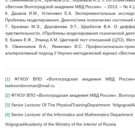
5. Овчинников В.А., Крючков В.В., Кормаков А.Э. // Об объектив
«Вестник Волгоградской академии МВД России». – 2013. – № 4 (2
6. Дашков И.М., Устинович Е.А. Экспериментальные исследо
Проблемы моделирования. Диагностика психических состояний в н
7. Бразман М.Э., Дорофеева Э.Т., Щербатов В.А. О диффе
чувствительности. //Проблемы моделирования психической деяте
8. Бажин Е.Ф., Эткинд А.М. Цветовой тест отношений (ЦТО). Мет
9. Овчинников В.А., Якимович В.С. Профессионально-при
альтернативный подход // Научно-методический журнал «Вестник
[1]
ФГКОУ ВПО «Волгоградская академия МВД России», Во
taekvondoroman@mail.ru
[2]
ФГКОУ ВПО «Волгоградская академия МВД России», Волгоград,
[3]
Senior Lecturer Of The PhysicalTrainingDepartment VolgogradAcad
[4]
Senior Lecturer of the Informatics and Mathematics Department 
VolgogradAcademy of the Ministry of the Interior of Russia