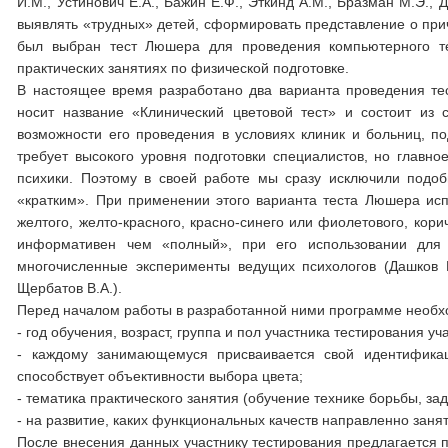
И.М., Устинович Е.А., Бажин Е.Ф., Эткинд А.М., Бразман М.Э.,
выявлять «трудных» детей, сформировать представление о при
был выбран тест Люшера для проведения компьютерного те
практических занятиях по физической подготовке.
В настоящее время разработано два варианта проведения те
носит название «Клинический цветовой тест» и состоит из
возможности его проведения в условиях клиник и больниц, п
требует высокого уровня подготовки специалистов, но глав
психики. Поэтому в своей работе мы сразу исключили подо
«кратким». При применении этого варианта теста Люшера испол
желтого, желто-красного, красно-синего или фиолетового, кор
информативен чем «полный», при его использовании для к
многочисленные эксперименты ведущих психологов (Дашков И.
Щербатов В.А.).
Перед началом работы в разработанной ними программе необх
- год обучения, возраст, группа и пол участника тестирования у
- каждому занимающемуся присваивается свой идентифика
способствует объективности выбора цвета;
- тематика практического занятия (обучение технике борьбы, зад
- на развитие, каких функциональных качеств направленно заняти
После внесения данных участнику тестирования предлагается 