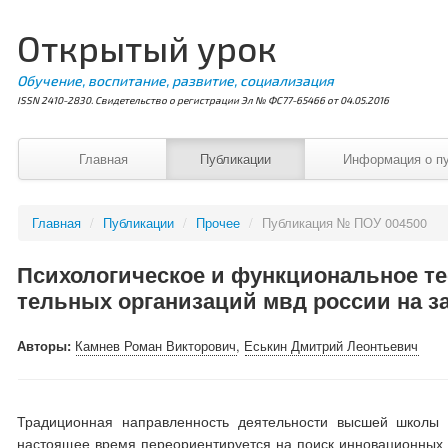
Открытый урок
Обучение, воспитание, развитие, социализация
ISSN 2410-2830. Свидетельство о регистрации Эл № ФС77-65466 от 04.05.2016
Главная
Публикации
Информация о п
Главная
/
Публикации
/
Прочее
/
Публикация № ПОУ 004500
Психологическое и функциональное те
тельных организаций мвд россии на з
Авторы:
Камнев Роман Викторович
,
Еськин Дмитрий Леонтьевич
Традиционная направленность деятельности высшей школы 
настоящее время переориентируется на поиск инновационных о