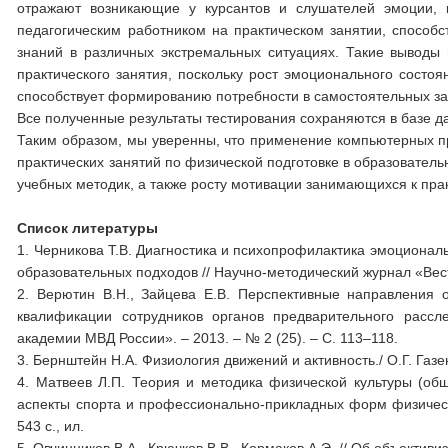
отражают возникающие у курсантов и слушателей эмоции, к
педагогическим работником на практическом занятии, спосо
знаний в различных экстремальных ситуациях. Такие выводы
практического занятия, поскольку рост эмоционального состо
способствует формированию потребности в самостоятельных за
Все полученные результаты тестирования сохраняются в базе д
Таким образом, мы уверенны, что применение компьютерных п
практических занятий по физической подготовке в образовател
учебных методик, а также росту мотивации занимающихся к пра
Список литературы
1. Черникова Т.В. Диагностика и психопрофилактика эмоционал
образовательных подходов // Научно-методический журнал «Вест
2. Верютин В.Н., Зайцева Е.В. Перспективные направления
квалификации сотрудников органов предварительного рассл
академии МВД России». – 2013. – № 2 (25). – С. 113–118.
3. Бернштейн Н.А. Физиология движений и активность./ О.Г. Газен
4. Матвеев Л.П. Теория и методика физической культуры (об
аспекты спорта и профессионально-прикладных форм физической 
543 с., ил.