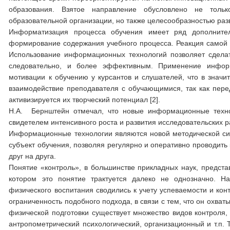
образования. Взятое направление обусловлено не тольк
образовательной организации, но также целесообразностью разв
Информатизация процесса обучения имеет ряд дополнител
формирование содержания учебного процесса. Реакция самой 
Использование информационных технологий позволяет сдела
следовательно, и более эффективным. Применение инфор
мотивации к обучению у курсантов и слушателей, что в значи
взаимодействие преподавателя с обучающимися, так как пере
активизируется их творческий потенциал [2].
Н.А. Бернштейн отмечал, что новые информационные технол
свидетелем интенсивного роста и развития исследовательских р
Информационные технологии являются новой методической сист
субъект обучения, позволяя регулярно и оперативно проводить 
друг на друга.
Понятие «контроль», в большинстве прикладных наук, представ
котором это понятие трактуется далеко не однозначно. Н
физического воспитания сводились к учету успеваемости и ко
ограниченность подобного подхода, в связи с тем, что он охв
физической подготовки существует множество видов контроля, 
антропометрический психологический, организационный и т.п. 