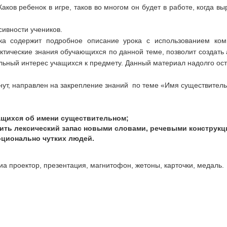
Каков ребенок в игре, таков во многом он будет в работе, когда в
ивности учеников.
ка содержит подробное описание урока с использованием ко
ктические знания обучающихся по данной теме, позволит создать 
ьный интерес учащихся к предмету. Данный материал надолго ост
ут, направлен на закрепление знаний по теме «Имя существительн
ащихся об имени существительном;
тить лексический запас новыми словами, речевыми конструкц
ционально чутких людей.
а проектор, презентация, магнитофон, жетоны, карточки, медаль.