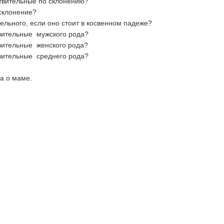
ствительные по склонению?
 склонение?
ельного, если оно стоит в косвенном падеже?
твительные мужского рода?
твительные женского рода?
твительные среднего рода?
а о маме.