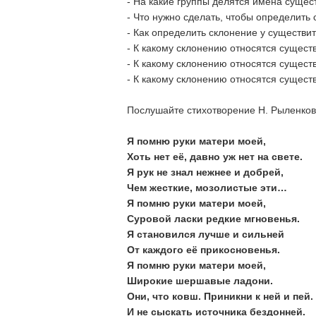
- На какие группы делятся имена суще
- Что нужно сделать, чтобы определить
- Как определить склонение у существит
- К какому склонению относятся сущес
- К какому склонению относятся сущес
- К какому склонению относятся сущес
Послушайте стихотворение Н. Рыленков
Я помню руки матери моей,
Хоть нет её, давно уж нет на свете.
Я рук не знал нежнее и добрей,
Чем жесткие, мозолистые эти…
Я помню руки матери моей,
Суровой ласки редкие мгновенья.
Я становился лучше и сильней
От каждого её прикосновенья.
Я помню руки матери моей,
Широкие шершавые ладони.
Они, что ковш. Приникни к ней и пей.
И не сыскать источника бездонней.