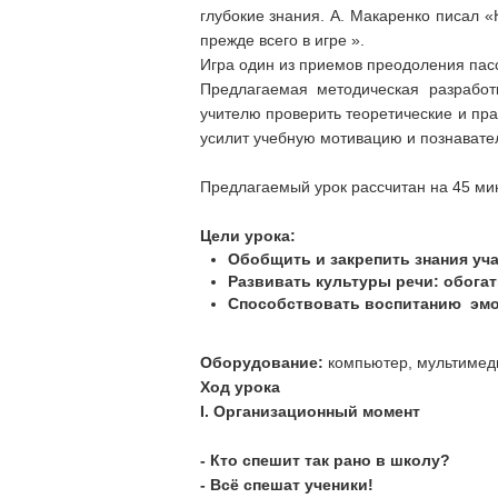
глубокие знания. А. Макаренко писал «
прежде всего в игре ».
Игра один из приемов преодоления пасс
Предлагаемая методическая разработ
учителю проверить теоретические и пра
усилит учебную мотивацию и познавател
Предлагаемый урок рассчитан на 45 мин
Цели урока:
Обобщить и закрепить знания уч
Развивать культуры речи: обога
Способствовать воспитанию эмо
Оборудование:
компьютер, мультимеди
Ход урока
I.
Организационный момент
- Кто спешит так рано в школу?
- Всё спешат ученики!