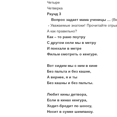
Четыре
Четверка
Раунд 3
Вопрос задает мама ученицы …
(В
-
Уважаемые знатоки! Прочитайте отры
А как правильно?
Как – то рано поутру
С другом сели мы в метру
И поехали в метре
Фильм смотреть о кенгуре.
Вот сидим мы с ним в кине
Без пальта и без кашне,
А вернее, я и ты
Без кашны и без пальты.
Любит кины детвора,
Если в кинах кенгура,
Ходит-бродит по шоссу,
Носит в сумке шимпанзу.