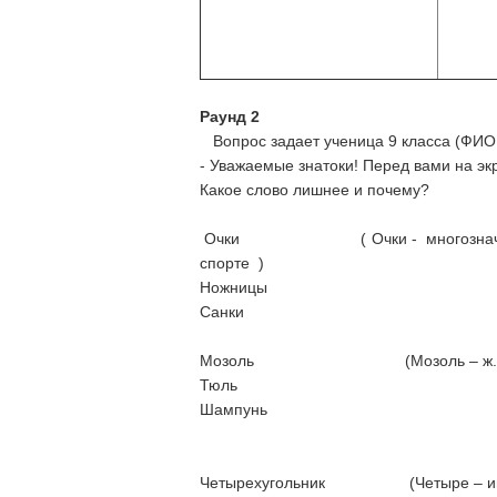
Раунд 2
Вопрос задает ученица 9 класса (ФИО 
- Уважаемые знатоки! Перед вами на эк
Какое слово лишнее и почему?
Очки ( Очки - многозначное 
спорте )
Ножницы
Санки
Мозоль (Мозоль – ж.р
Тюль
Шампунь
Четырехугольник (Четыре – имя