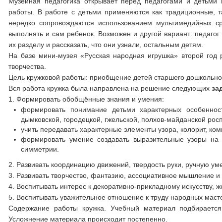
Музейная педагогика открывает перед педагогами и детьми
работы. В работе с детьми применяются как традиционные, т
нередко сопровождаются использованием мультимедийных ср
выполнять и сам ребенок. Возможен и другой вариант: педаго
их разделу и рассказать, что они узнали, остальным детям.
На базе мини-музея «Русская народная игрушка» второй год 
творчества.
Цель кружковой работы: приобщение детей старшего дошкольног
Вся работа кружка была направлена на решение следующих
за
1. Формировать обобщённые знания и умения:
формировать понимание детьми характерных особенност
дымковской, городецкой, гжельской, полхов-майданской рос
учить передавать характерные элементы узора, колорит, ко
формировать умение создавать выразительные узоры на
симметрии.
2. Развивать координацию движений, твердость руки, ручную уме
3. Развивать творчество, фантазию, ассоциативное мышление и
4. Воспитывать интерес к декоративно-прикладному искусству,
5. Воспитывать уважительное отношение к труду народных масте
Содержание работы кружка. Учебный материал подбирается 
Усложнение материала происходит постепенно.