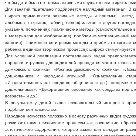
чтобы дети были не только активными слушателями и зрителями,
Для занятий тщательно подбирается наглядный материал. В к
широко применяются различные методы и приемы: метод об
альбомов, открыток, таблиц, видеофильмов и других наглядн
указания, пояснения); практические методы (самостоятельное 
и материалов для изображения); проблемно-мотивационный мет
занятия). Применяются игровые методы и приёмы (открывается
ребёнка в едином творческом процессе); широко стимулируется 
Для успешной реализации поставленных задач предполагает
народная игрушка» для родителей проводятся мастер-классы п
дымковского козлика», «Роспись дымковского козлика», «Лож
дошкольников с народной игрушкой, «Ознакомление ста
«Изодеятельность как средство общения» и др.), оформляет
дошкольников», «Декоративное рисование как средство подго
возрасте» и др.).
В результате у детей вырос познавательный интерес к прои
подобной деятельностью.
Народное искусство положено в основу различных видов художе
развивает такие психические процессы как: восприятие, обра
эстетического содержания, которые важны для овладения разли