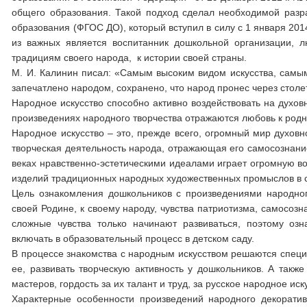
общего образования. Такой подход сделал необходимой разра
образования (ФГОС ДО), который вступил в силу с 1 января 20
из важных является воспитанник дошкольной организации, 
традициям своего народа, к истории своей страны.
М. И. Калинин писал: «Самым высоким видом искусства, самым
запечатлено народом, сохранено, что народ пронес через столе
Народное искусство способно активно воздействовать на духов
произведениях народного творчества отражаются любовь к род
Народное искусство – это, прежде всего, огромный мир духовн
творческая деятельность народа, отражающая его самосознани
веках нравственно-эстетическими идеалами играет огромную в
изделий традиционных народных художественных промыслов в 
Цель ознакомления дошкольников с произведениями народного
своей Родине, к своему народу, чувства патриотизма, самосоз
сложные чувства только начинают развиваться, поэтому оз
включать в образовательный процесс в детском саду.
В процессе знакомства с народным искусством решаются специа
ее, развивать творческую активность у дошкольников. А также
мастеров, гордость за их талант и труд, за русское народное иск
Характерные особенности произведений народного декоративн