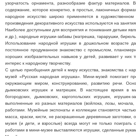
узорчатость орнамента, разнообразие фактур материалов. 
содержание, которое конкретно, в простых, лаконичных форма
народное искусство широко применяется в художественном
произведения декоративного искусства используются на занятия
Наиболее доступными для восприятия и понимания детьми явля
и др.), народные игрушки-забавы (матрешка, тарарушки, бирюльк
Использование народной игрушки в дошкольном возрасте да
постоянное продуманное знакомство с промыслом, планомерн
хороших изобразительных навыков у детей, развивает у них тв
интерес к народному творчеству.
С целью приобщения детей к миру искусства, знакомства с нар
музей «Русская народная игрушка». Мини-музей помогает пр
окружающим миром, конструированию, развитию речи. Основ
дымковских игрушек и матрешек. В настоящее время в ми
богородских, дымковских, каргопольских игрушек, игрушек
выполненные из разных материалов (войлока, лозы, мочала, 
работами. Музейные экспонаты и коллекции становятся частью
масса, краски, кисти, не раскрашенные деревянные заготовки, 
музея (и дети, и взрослые) всегда могут не только поиграть
работами в мини-музее выставляются игрушки, сделанные рукам