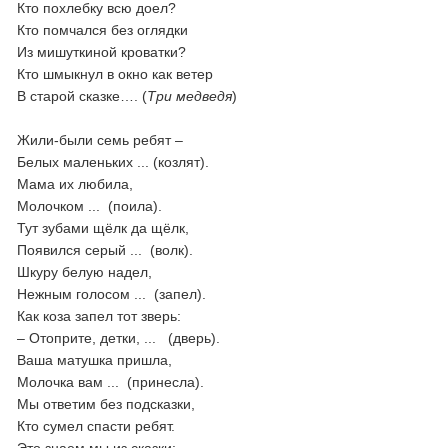
Кто похлебку всю доел?
Кто помчался без оглядки
Из мишуткиной кроватки?
Кто шмыкнул в окно как ветер
В старой сказке…. (
Три медведя
)
Жили-были семь ребят –
Белых маленьких ... (козлят).
Мама их любила,
Молочком ... (поила).
Тут зубами щёлк да щёлк,
Появился серый ... (волк).
Шкуру белую надел,
Нежным голосом ... (запел).
Как коза запел тот зверь:
– Отоприте, детки, ... (дверь).
Ваша матушка пришла,
Молочка вам ... (принесла).
Мы ответим без подсказки,
Кто сумел спасти ребят.