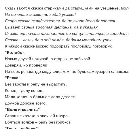
Сказываются сказки стариками да старушками на утешенье, мо
Не дочитав сказки, не кидай указки!
Скоро сказка складывается, да не скоро дело делается.
Бывает свинка золотая щетинка, да в сказках.
Сказка от начала начинается, до конца читается, в середке 
Сказка – ложь, да в ней намёк, добрым молодцам урок.
К каждой сказке можно подобрать пословицу, поговорку:
“Колобок”
Новых друзей наживай, а старых не забывай
Доверяй, но проверяй
Не верь речам, где меду слишком, не будь самоуверен слишком
“Репка”
Без заботы и репу не вырастить.
Конец – делу венец.
Мала капля, а большое дело делает
Дружба дороже всего.
“Волк и козлята”
Страшись волка в овечьей шкуре
Бояться волков – быть без грибков
“Гуси – лебеди”