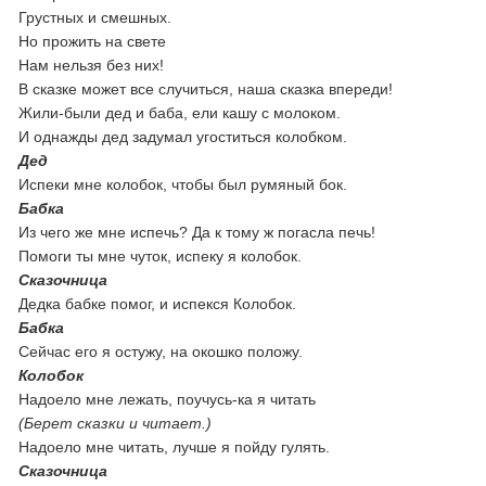
Грустных и смешных.
Но прожить на свете
Нам нельзя без них!
В сказке может все случиться, наша сказка впереди!
Жили-были дед и баба, ели кашу с молоком.
И однажды дед задумал угоститься колобком.
Дед
Испеки мне колобок, чтобы был румяный бок.
Бабка
Из чего же мне испечь? Да к тому ж погасла печь!
Помоги ты мне чуток, испеку я колобок.
Сказочница
Дедка бабке помог, и испекся Колобок.
Бабка
Сейчас его я остужу, на окошко положу.
Колобок
Надоело мне лежать, поучусь-ка я читать
(Берет сказки и читает.)
Надоело мне читать, лучше я пойду гулять.
Сказочница