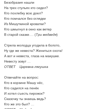
Безобразия нашли
На трех стульях кто сидел?
Кто похлебку всю доел?
Кто помчался без оглядки
Из Мишуткиной кроватки?
Кто шмыгнул в окно как ветер
В старой сказке…. (
Три медведя
)
Стрела молодца угодила в болото,
Ну где же невеста? Жениться охота!
А вот и невеста, глаза на макушке.
Невесту зовут …
ОТВЕТ Царевна-лягушка
Отвечайте на вопрос:
Кто в корзине Машу нёс,
Кто садился на пенёк
И хотел съесть пирожок?
Сказочку ты знаешь ведь?
Кто же это был? …