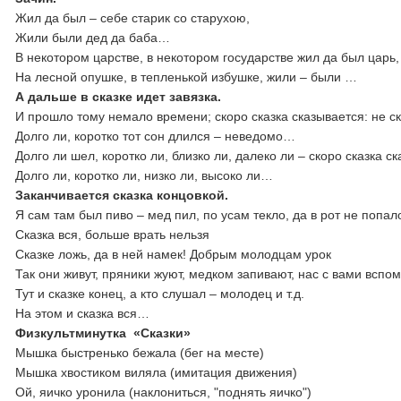
Жил да был – себе старик со старухою,
Жили были дед да баба…
В некотором царстве, в некотором государстве жил да был царь,
На лесной опушке, в тепленькой избушке, жили – были …
А дальше в сказке идет завязка.
И прошло тому немало времени; скоро сказка сказывается: не с
Долго ли, коротко тот сон длился – неведомо…
Долго ли шел, коротко ли, близко ли, далеко ли – скоро сказка с
Долго ли, коротко ли, низко ли, высоко ли…
Заканчивается сказка концовкой.
Я сам там был пиво – мед пил, по усам текло, да в рот не попал
Сказка вся, больше врать нельзя
Сказке ложь, да в ней намек! Добрым молодцам урок
Так они живут, пряники жуют, медком запивают, нас с вами вспо
Тут и сказке конец, а кто слушал – молодец и т.д.
На этом и сказка вся…
Физкультминутка «Сказки»
Мышка быстренько бежала (бег на месте)
Мышка хвостиком виляла (имитация движения)
Ой, яичко уронила (наклониться, "поднять яичко")