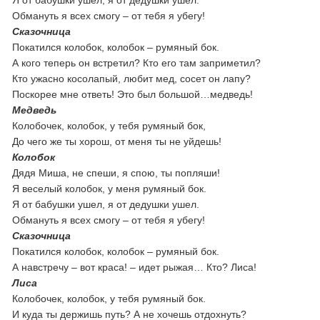
Я от бабушки ушел, я от дедушки ушел.
Обмануть я всех смогу – от тебя я убегу!
Сказочница
Покатился колобок, колобок – румяный бок.
А кого теперь он встретил? Кто его там заприметил?
Кто ужасно косолапый, любит мед, сосет он лапу?
Поскорее мне ответь! Это был большой…медведь!
Медведь
Колобочек, колобок, у тебя румяный бок,
До чего же ты хорош, от меня ты не уйдешь!
Колобок
Дядя Миша, не спеши, я спою, ты попляши!
Я веселый колобок, у меня румяный бок.
Я от бабушки ушел, я от дедушки ушел.
Обмануть я всех смогу – от тебя я убегу!
Сказочница
Покатился колобок, колобок – румяный бок.
А навстречу – вот краса! – идет рыжая… Кто? Лиса!
Лиса
Колобочек, колобок, у тебя румяный бок.
И куда ты держишь путь? А не хочешь отдохнуть?