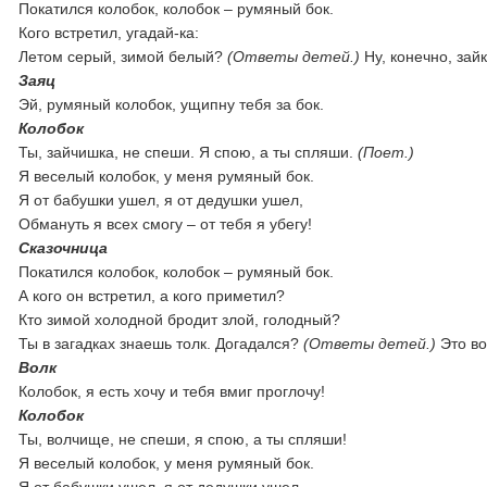
Покатился колобок, колобок – румяный бок.
Кого встретил, угадай-ка:
Летом серый, зимой белый?
(Ответы детей.)
Ну, ко
Заяц
Эй, румяный колобок, ущипну тебя за бок.
Колобок
Ты, зайчишка, не спеши. Я спою, а ты спляши.
(Поет.)
Я веселый колобок, у меня румяный бок.
Я от бабушки ушел, я от дедушки ушел,
Обмануть я всех смогу – от тебя я убегу!
Сказочница
Покатился колобок, колобок – румяный бок.
А кого он встретил, а кого приметил?
Кто зимой холодной бродит злой, голодный?
Ты в загадках знаешь толк. Догадался?
(Ответы детей.)
Это во
Волк
Колобок, я есть хочу и тебя вмиг проглочу!
Колобок
Ты, волчище, не спеши, я спою, а ты спляши!
Я веселый колобок, у меня румяный бок.