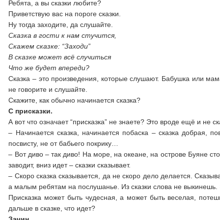
Ребята, а вы сказки любите?
Приветствую вас на пороге сказки.
Ну тогда заходите, да слушайте.
Сказка в гости к нам стучится,
Скажем сказке: “Заходи”
В сказке может всё случиться
Что же будет впереди?
Сказка – это произведения, которые слушают. Бабушка или мама
не говорите и слушайте.
Скажите, как обычно начинается сказка?
С присказки.
А вот что означает “присказка” не знаете? Это вроде ещё и не ск
– Начинается сказка, начинается побаска – сказка добрая, по
посвисту, не от бабьего покрику…
– Вот диво – так диво! На море, на океане, на острове Буяне ст
заводит, вниз идет – сказки сказывает.
– Скоро сказка сказывается, да не скоро дело делается. Сказ
а малым ребятам на послушанье. Из сказки слова не выкинешь. 
Присказка может быть чудесная, а может быть веселая, потешн
дальше в сказке, что идет?
Зачин.