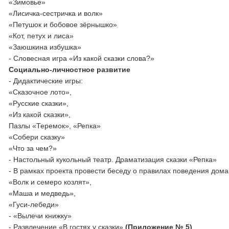
«Зимовье»
«Лисичка-сестричка и волк»
«Петушок и бобовое зёрнышко»
«Кот, петух и лиса»
«Заюшкина избушка»
- Словесная игра «Из какой сказки слова?»
Социально-личностное развитие
- Дидактические игры:
«Сказочное лото»,
«Русские сказки»,
«Из какой сказки»,
Пазлы «Теремок», «Репка»
«Собери сказку»
«Что за чем?»
- Настольный кукольный театр. Драматизация сказки «Репка»
- В рамках проекта провести беседу о правилах поведения дома 
«Волк и семеро козлят»,
«Маша и медведь»,
«Гуси-лебеди»
- «Вылечи книжку»
- Развлечение «В гостях у сказки»
(Приложение № 5)