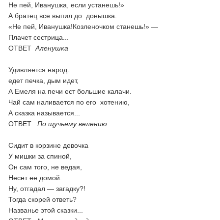
Не пей, Иванушка, если устанешь!»
А братец все выпил до донышка.
«Не пей, Иванушка!Козленочком станешь!» —
Плачет сестрица...
ОТВЕТ
Аленушка
Удивляется народ:
едет печка, дым идет,
А Емеля на печи ест большие калачи.
Чай сам наливается по его хотению,
А сказка называется...
ОТВЕТ
По щучьему велению
Сидит в корзине девочка
У мишки за спиной,
Он сам того, не ведая,
Несет ее домой.
Ну, отгадал — загадку?!
Тогда скорей ответь?
Названье этой сказки...