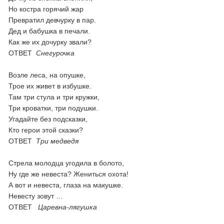
Но костра горячий жар
Превратил девчурку в пар.
Дед и бабушка в печали.
Как же их дочурку звали?
ОТВЕТ
Снегурочка
Возле леса, на опушке,
Трое их живет в избушке.
Там три стула и три кружки,
Три кроватки, три подушки.
Угадайте без подсказки,
Кто герои этой сказки?
ОТВЕТ
Три медведя
Стрела молодца угодила в болото,
Ну где же невеста? Жениться охота!
А вот и невеста, глаза на макушке.
Невесту зовут …
ОТВЕТ
Царевна-лягушка