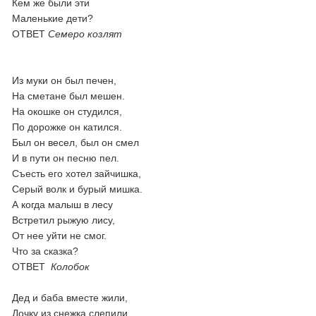
Кем же были эти
Маленькие дети?
ОТВЕТ
Семеро козлят
Из муки он был печен,
На сметане был мешен.
На окошке он студился,
По дорожке он катился.
Был он весел, был он смел
И в пути он песню пел.
Съесть его хотел зайчишка,
Серый волк и бурый мишка.
А когда малыш в лесу
Встретил рыжую лису,
От нее уйти не смог.
Что за сказка?
ОТВЕТ
Колобок
Дед и баба вместе жили,
Дочку из снежка слепили,