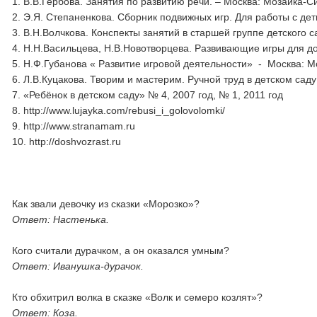
1. В.В.Гербова. Занятия по развитию речи. – Москва: Мозаика-Си
2. Э.Я. Степаненкова. Сборник подвижных игр. Для работы с деть
3. В.Н.Волчкова. Конспекты занятий в старшей группе детского 
4. Н.Н.Васильцева, Н.В.Новотворцева. Развивающие игры для д
5. Н.Ф.Губанова « Развитие игровой деятельности» - Москва: М
6. Л.В.Куцакова. Творим и мастерим. Ручной труд в детском сад
7. «Ребёнок в детском саду» № 4, 2007 год, № 1, 2011 год
8. http://www.lujayka.com/rebusi_i_golovolomki/
9. http://www.stranamam.ru
10. http://doshvozrast.ru
Как звали девочку из сказки «Морозко»?
Ответ: Настенька.
Кого считали дурачком, а он оказался умным?
Ответ: Иванушка-дурачок.
Кто обхитрил волка в сказке «Волк и семеро козлят»?
Ответ: Коза.