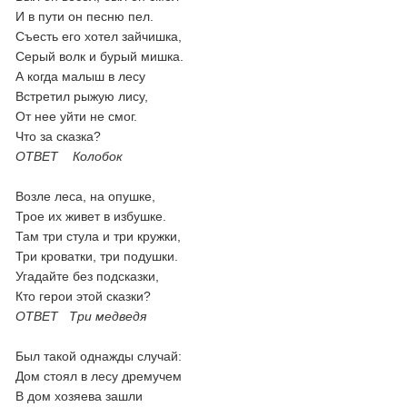
И в пути он песню пел.
Съесть его хотел зайчишка,
Серый волк и бурый мишка.
А когда малыш в лесу
Встретил рыжую лису,
От нее уйти не смог.
Что за сказка?
ОТВЕТ Колобок
Возле леса, на опушке,
Трое их живет в избушке.
Там три стула и три кружки,
Три кроватки, три подушки.
Угадайте без подсказки,
Кто герои этой сказки?
ОТВЕТ Три медведя
Был такой однажды случай:
Дом стоял в лесу дремучем
В дом хозяева зашли