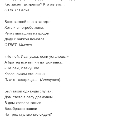
Кто засел так крепко? Кто же это…
ОТВЕТ: Репка
Всех важней она в загадке,
Хоть и в погребе жила:
Репку вытащить из грядки
Деду с бабкой помогла.
ОТВЕТ Мышка
«Не пей, Иванушка, если устанешь!»
А братец все выпил до донышка.
«Не пей, Иванушка!
Козленочком станешь!» —
Плачет сестрица... (
Аленушка
).
Был такой однажды случай:
Дом стоял в лесу дремучем
В дом хозяева зашли
Безобразия нашли
На трех стульях кто сидел?