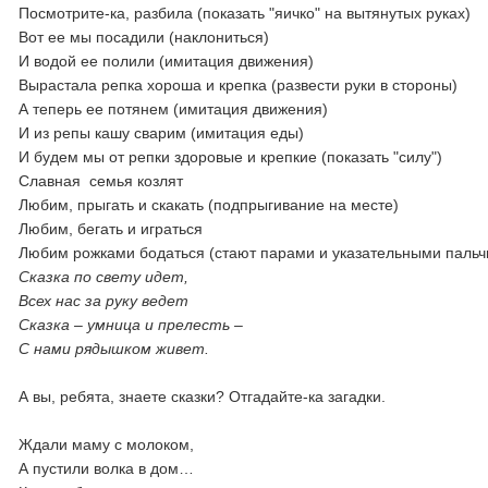
Посмотрите-ка, разбила (показать "яичко" на вытянутых руках)
Вот ее мы посадили (наклониться)
И водой ее полили (имитация движения)
Вырастала репка хороша и крепка (развести руки в стороны)
А теперь ее потянем (имитация движения)
И из репы кашу сварим (имитация еды)
И будем мы от репки здоровые и крепкие (показать "силу")
Славная семья козлят
Любим, прыгать и скакать (подпрыгивание на месте)
Любим, бегать и играться
Любим рожками бодаться (стают парами и указательными пальчи
Сказка по свету идет,
Всех нас за руку ведет
Сказка – умница и прелесть –
С нами рядышком живет.
А вы, ребята, знаете сказки? Отгадайте-ка загадки.
Ждали маму с молоком,
А пустили волка в дом…