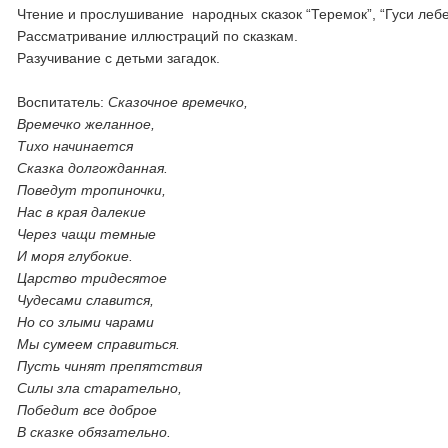
Чтение и прослушивание народных сказок “Теремок”, “Гуси леб
Рассматривание иллюстраций по сказкам.
Разучивание с детьми загадок.
Воспитатель:
Сказочное времечко,
Времечко желанное,
Тихо начинается
Сказка долгожданная.
Поведут тропиночки,
Нас в края далекие
Через чащи темные
И моря глубокие.
Царство тридесятое
Чудесами славится,
Но со злыми чарами
Мы сумеем справиться.
Пусть чинят препятствия
Силы зла старательно,
Победит все доброе
В сказке обязательно.