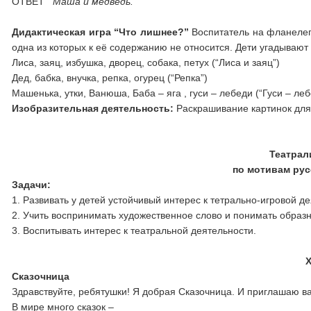
ОТВЕТ
Маша и медведь.
Дидактическая игра “Что лишнее?”
Воспитатель на фланелегр
одна из которых к её содержанию не относится. Дети угадывают
Лиса, заяц, избушка, дворец, собака, петух (“Лиса и заяц”)
Дед, бабка, внучка, репка, огурец (“Репка”)
Машенька, утки, Ванюша, Баба – яга , гуси – лебеди (“Гуси – леб
Изобразительная деятельность:
Раскрашивание картинок для
Театрал
по мотивам рус
Задачи:
1. Развивать у детей устойчивый интерес к тетрально-игровой д
2. Учить воспринимать художественное слово и понимать образн
3. Воспитывать интерес к театральной деятельности.
Сказочница
Здравствуйте, ребятушки! Я добрая Сказочница. И приглашаю ва
В мире много сказок –