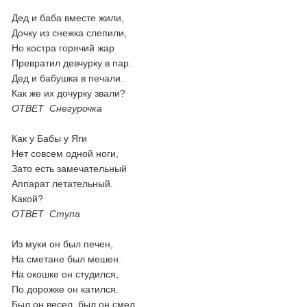
Дед и баба вместе жили,
Дочку из снежка слепили,
Но костра горячий жар
Превратил девчурку в пар.
Дед и бабушка в печали.
Как же их дочурку звали?
ОТВЕТ Снегурочка
Как у Бабы у Яги
Нет совсем одной ноги,
Зато есть замечательный
Аппарат летательный.
Какой?
ОТВЕТ Ступа
Из муки он был печен,
На сметане был мешен.
На окошке он студился,
По дорожке он катился.
Был он весел, был он смел