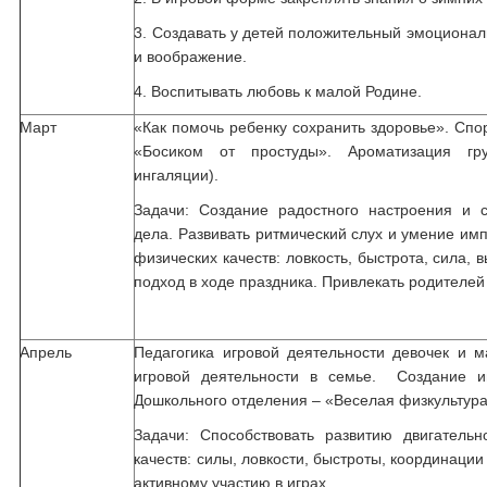
3. Создавать у детей положительный эмоционал
и воображение.
4. Воспитывать любовь к малой Родине.
Март
«Как помочь ребенку сохранить здоровье». Спо
«Босиком от простуды». Ароматизация гр
ингаляции).
Задачи: Создание радостного настроения и 
дела. Развивать ритмический слух и умение им
физических качеств: ловкость, быстрота, сила,
подход в ходе праздника. Привлекать родителей 
Апрель
Педагогика игровой деятельности девочек и м
игровой деятельности в семье. Создание иг
Дошкольного отделения – «Веселая физкультура
Задачи: Способствовать развитию двигательн
качеств: силы, ловкости, быстроты, координаци
активному участию в играх.