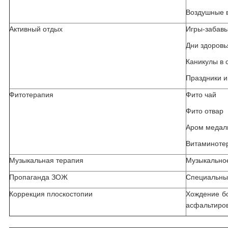
Воздушные 
Активный отдых
Игры-забав
Дни здоровь
Каникулы в 
Праздники и
Фитотерапия
Фито чай
Фито отвар
Аром медал
Витаминоте
Музыкальная терапия
Музыкально
Пропаганда ЗОЖ
Специальны
Коррекция плоскостопии
Хождение бо
асфальтиров