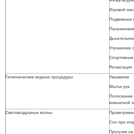
Физкультурн
Игровой ма
Подвижные 
Пальчиковая
Дыхательная
Улучшение о
Спортивные
Релаксация
Гигиенические водные процедуры
Умывание
Мытье рук
Полоскани
комнатной 
Световоздушные волны
Проветрива
Сон при отк
Прогулки на