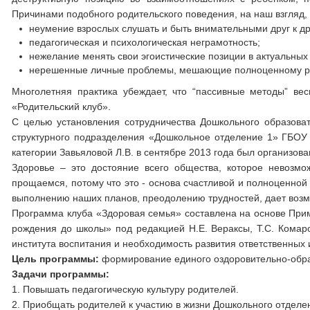
Причинами подобного родительского поведения, на наш взгляд,
неумение взрослых слушать и быть внимательными друг к др
педагогическая и психологическая неграмотность;
нежелание менять свои эгоистические позиции в актуальных
нерешенные личные проблемы, мешающие полноценному ра
Многолетняя практика убеждает, что “пассивные методы” в
«Родительский клуб».
С целью установления сотрудничества Дошкольного образоват
структурного подразделения «Дошкольное отделение 1» ГБОУ
категории Завьяловой Л.В. в сентябре 2013 года был организов
Здоровье – это достояние всего общества, которое невозмо
прощаемся, потому что это - основа счастливой и полноценной
выполнению наших планов, преодолению трудностей, дает возм
Программа клуба «Здоровая семья» составлена на основе Пр
рождения до школы» под редакцией Н.Е. Вераксы, Т.С. Комаро
института воспитания и необходимость развития ответственных
Цель программы:
формирование единого оздоровительно-обра
Задачи программы:
1. Повышать педагогическую культуру родителей.
2. Приобщать родителей к участию в жизни Дошкольного отдел