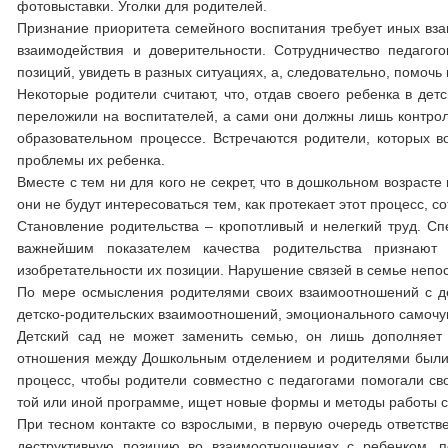
фотовыставки. Уголки для родителей.
Признание приоритета семейного воспитания требует иных вза
взаимодействия и доверительности. Сотрудничество педагог
позиций, увидеть в разных ситуациях, а, следовательно, помоч
Некоторые родители считают, что, отдав своего ребенка в дет
переложили на воспитателей, а сами они должны лишь контроли
образовательном процессе. Встречаются родители, которых в
проблемы их ребенка.
Вместе с тем ни для кого не секрет, что в дошкольном возраст
они не будут интересоваться тем, как протекает этот процесс, 
Становление родительства – кропотливый и нелегкий труд. Спе
важнейшим показателем качества родительства признают 
изобретательности их позиции. Нарушение связей в семье непо
По мере осмысления родителями своих взаимоотношений с д
детско-родительских взаимоотношений, эмоционального самочувс
Детский сад не может заменить семью, он лишь дополняет 
отношения между Дошкольным отделением и родителями были 
процесс, чтобы родители совместно с педагогами помогали сво
той или иной программе, ищет новые формы и методы работы с
При тесном контакте со взрослыми, в первую очередь ответств
деструктивную позицию во взаимоотношениях с ребенком, 