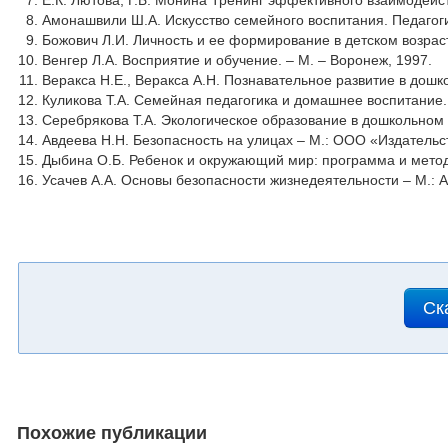
Е.К. Лютова, Г.Б. Монина Тренинг эффективного взаимодейст
Амонашвили Ш.А. Искусство семейного воспитания. Педагоги
Божович Л.И. Личность и ее формирование в детском возраст
Венгер Л.А. Восприятие и обучение. – М. – Воронеж, 1997.
Веракса Н.Е., Веракса А.Н. Познавательное развитие в дошк
Куликова Т.А. Семейная педагогика и домашнее воспитание.
Серебрякова Т.А. Экологическое образование в дошкольном во
Авдеева Н.Н. Безопасность на улицах – М.: ООО «Издательс
Дыбина О.Б. Ребенок и окружающий мир: программа и метод
Усачев А.А. Основы безопасности жизнедеятельности – М.: А
Ск
Похожие публикации