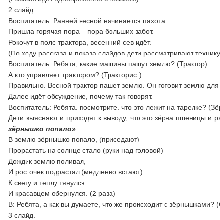
2 слайд.
Воспитатель: Ранней весной начинается пахота.
Пришла горячая пора – пора больших забот.
Рокочут в поле трактора, весенний сев идёт.
(По ходу рассказа и показа слайдов дети рассматривают технику
Воспитатель: Ребята, какие машины пашут землю? (Трактор)
А кто управляет трактором? (Тракторист)
Правильно. Весной трактор пашет землю. Он готовит землю для 
Далее идёт обсуждение, почему так говорят.
Воспитатель: Ребята, посмотрите, что это лежит на тарелке? (Зёр
Дети выясняют и приходят к выводу,
зёрнышко попало»
В землю зёрнышко попало, (приседают)
Прорастать на солнце стало (руки над головой)
Дождик землю поливал,
И росточек подрастал (медленно встают)
К свету и теплу тянулся
И красавцем обернулся. (2 раза)
В: Ребята, а как вы думаете, что же происходит с зёрнышками? 
3 слайд.