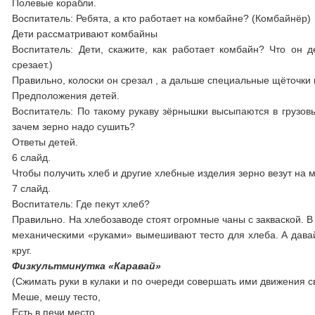
Полевые корабли.
Воспитатель: Ребята, а кто работает на комбайне? (Комбайнёр)
Дети рассматривают комбайны
Воспитатель: Дети, скажите, как работает комбайн? Что он 
срезает.)
Правильно, колоски он срезал , а дальше специальные щёточки 
Предположения детей.
Воспитатель: По такому рукаву зёрнышки высыпаются в грузовы
зачем зерно надо сушить?
Ответы детей.
6 слайд.
Чтобы получить хлеб и другие хлебные изделия зерно везут на 
7 слайд.
Воспитатель: Где пекут хлеб?
Правильно. На хлебозаводе стоят огромные чаны с закваской. В
механическими «руками» вымешивают тесто для хлеба. А давайт
круг.
Физкультминутка «Каравай»
(Сжимать руки в кулаки и по очереди совершать ими движения св
Меше, мешу тесто,
Есть в печи место,