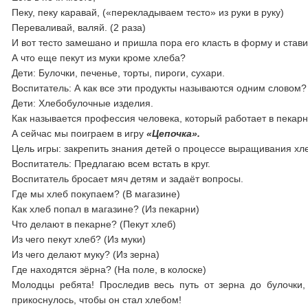
Пеку, пеку каравай, («перекладываем тесто» из руки в руку)
Переваливай, валяй. (2 раза)
И вот тесто замешано и пришла пора его класть в форму и ставит
А что еще пекут из муки кроме хлеба?
Дети: Булочки, печенье, торты, пироги, сухари.
Воспитатель: А как все эти продукты называются одним словом?
Дети: Хлебобулочные изделия.
Как называется профессия человека, который работает в пекарн
А сейчас мы поиграем в игру
«Цепочка».
Цель игры: закрепить знания детей о процессе выращивания хл
Воспитатель: Предлагаю всем встать в круг.
Воспитатель бросает мяч детям и задаёт вопросы.
Где мы хлеб покупаем? (В магазине)
Как хлеб попал в магазине? (Из пекарни)
Что делают в пекарне? (Пекут хлеб)
Из чего пекут хлеб? (Из муки)
Из чего делают муку? (Из зерна)
Где находятся зёрна? (На поле, в колоске)
Молодцы ребята! Проследив весь путь от зерна до булочки,
прикоснулось, чтобы он стал хлебом!