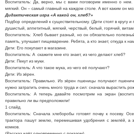
Воспитатель: Да, верно, мы с вами поговорим именно о нем. 
мягкий. Он – самый главный на каждом столе. А вот каким он мо
Дидактическая игра «А какой он, хлеб?»
Подбор определений к существительному. (Дети стоят в кругу и
душистый, аппетитный, мягкий, черствый, белый, горячий, вит
Воспитатель: Хлеб бывает разный, но он обязательно полезный
память, улучшает пищеварение. Ребята, а кто знает, откуда к н
Дети: Его покупают в магазине.
Воспитатель: А скажите мне кто знает, из чего делают хлеб?
Дети: Пекут из муки.
Воспитатель: А что такое мука, из чего её получают?
Дети: Из зёрен.
Воспитатель: Правильно. Из зёрен пшеницы получают пшеничн
нужно затратить очень много труда и сил: сначала вырастить р
Воспитатель: А теперь давайте посмотрим на экран (воспит
правильно ли вы предположили!
1 слайд.
Воспитатель: Сначала хлеборобы готовят почву к посеву. 
трактора пашут землю, перемешивая удобрения с землёй, а 
комков.
(Рассказ идёт одновременно с показом)