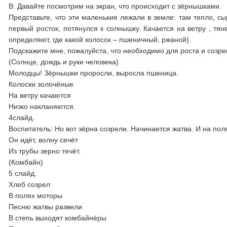
В: Давайте посмотрим на экран, что происходит с зёрнышками.
Представьте, что эти маленькие лежали в земле: там тепло, с
первый росток, потянулся к солнышку. Качается на ветру , тя
определяют, где какой колосок – пшеничный, ржаной).
Подскажите мне, пожалуйста, что необходимо для роста и созр
(Солнце, дождь и руки человека)
Молодцы! Зёрнышки проросли, выросла пшеница.
Колоски золочёные
На ветру качаются
Низко накланяются.
4слайд.
Воспитатель: Но вот зёрна созрели. Начинается жатва. И на пол
Он идёт, волну сечёт
Из трубы зерно течёт.
(Комбайн)
5 слайд.
Хлеб созрел
В полях моторы
Песню жатвы развели
В степь выходят комбайнёры