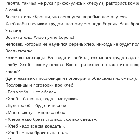
Ребята, так чьи же руки прикоснулись к хлебу? (Тракторист, ком
8 слайд.
Воспитатель:«Крошки, что останутся, воробью достанутся»
Хлеб добыт великим трудом, поэтому его надо беречь. Ведь бросит
9 слайд.
Воспитатель: Хлеб нужно беречь!
Человек, который не научился беречь хлеб, никогда не будет п
Воспитатель:
Какие вы молодцы. Вот видите, ребята, как много труда надо 
хлебу. Хлеб – всему голова. Всего три слова, но как точно го
хлебе?
(Дети называют пословицы и поговорки и объясняют их смысл).
Пословицы и поговорки про хлеб
«Без хлеба – нет обеда».
«Хлеб – батюшка, вода – матушка».
«Будет хлеб – будет и песня».
«Много свету – много хлеба».
«Хлеба надо брать столько, сколько съешь».
«Хлеб надо всегда доедать».
«Хлеб нельзя бросать на пол».