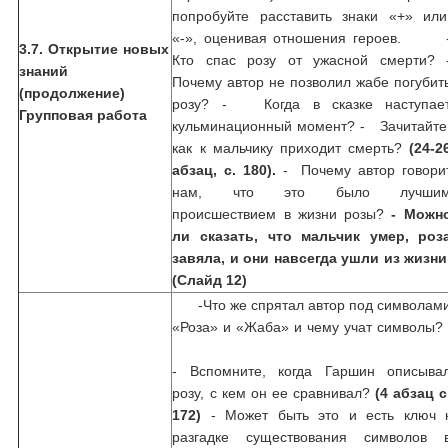
попробуйте расставить знаки «+» ил
«-», оценивая отношения героев.
3.7. Открытие новых
Кто спас розу от ужасной смерти? 
знаний
Почему автор не позволил жабе погубит
(продолжение)
розу? - Когда в сказке наступае
Групповая работа
кульминационный момент? - Зачитайте
как к мальчику приходит смерть?
(24-2
абзац, с. 180).
- Почему автор говори
нам, что это было лучши
происшествием в жизни розы?
- Можн
ли сказать, что мальчик умер, роз
завяла, и они навсегда ушли из жизни
(Слайд 12)
-Что же спрятал автор под символам
«Роза» и «Жаба» и чему учат символы
- Вспомните, когда Гаршин описыва
розу, с кем он ее сравнивал?
(4 абзац с
172)
- Может быть это и есть ключ 
разгадке существования символов 