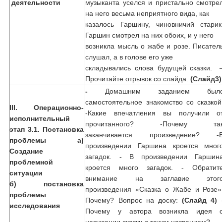
деятельности
музыканта уселся и пристально смотре
на него весьма неприятного вида, как
казалось Гаршину, чиновничий старик
Гаршин смотрел на них обоих, и у него
возникла мысль о жабе и розе. Писател
слушал, а в голове его уже
складывались слова будущей сказки. 
Прочитайте отрывок со слайда.
(Слайд3)
-
Домашним заданием был
самостоятельное знакомство со сказкой
III
. Операционно-
-Какие впечатления вы получили о
исполнительный
прочитанного? -Почему та
этап
3.1. Постановка
заканчивается произведение? -
проблемы
а)
произведении Гаршина кроется мног
Создание
загадок. - В произведении Гаршин
проблемной
кроется много загадок. - Обратит
ситуации
внимание на заглавие этог
б) постановка
произведения «Сказка о Жабе и Розе»
проблемы
Почему? Вопрос на доску:
(Слайд 4)
исследования
Почему у автора возникла идея 