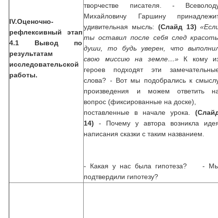
творчестве писателя. - Всеволод
Михайловичу Гаршину принадлежи
IV.
Оценочно-
удивительная мысль:
(Слайд 13)
«Есл
рефлексивный этап
ты оставил после себя след красот
4.1 Вывод по
души, то будь уверен, что выполни
результатам
свою миссию на земле…»
К кому и
исследовательской
героев подходят эти замечательны
работы.
слова? - Вот мы подобрались к смысл
произведения и можем ответить н
вопрос (фиксированные на доске),
поставленные в начале урока.
(Слай
14)
- Почему у автора возникла иде
написания сказки с таким названием.
- Какая у нас была гипотеза?
- М
подтвердили гипотезу?