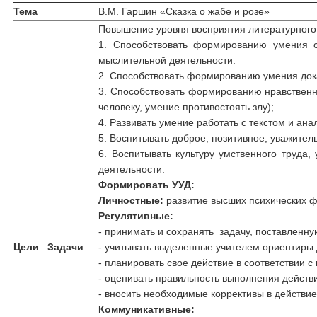
Тема
В.М. Гаршин «Сказка о жабе и розе»
Повышение уровня восприятия литературного 
1. Способствовать формированию умения с
мыслительной деятельности.
2. Способствовать формированию умения дока
3. Способствовать формированию нравственн
человеку, умение противостоять злу);
4. Развивать умение работать с текстом и ан
5. Воспитывать доброе, позитивное, уважите
6. Воспитывать культуру умственного труда
деятельности.
Формировать УУД:
Личностные:
развитие высших психических ф
Регулятивные:
- принимать и сохранять задачу, поставленну
Цели
Задачи
- учитывать выделенные учителем ориентиры 
- планировать свое действие в соответствии 
- оценивать правильность выполнения действ
- вносить необходимые коррективы в действие
Коммуникативные: