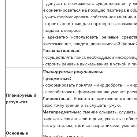
- допускать возможность существования у л
и ориентироваться на позицию партнера в об
- учить формулировать собственное мнение и
- строить понятные для партнера высказывания
- задавать вопросы;
- адекватно использовать речевые средст
высказывание, владеть диалогической формой
Познавательные:
- осуществлять поиск необходимой информац
- строить речевые высказывания в устной и 
Планируемые результаты:
Предметные:
- сформировать понятия «мир доброта», «мир
- способствовать формированию умения раскр
Планируемый
Личностные:
Воспитать позитивное отношени
результат
свою точку зрения и выслушать чужую.
Метапредметные:
Умение слышать, слушать и
выражать свои мысли в речи, уважать в общ
как с учителем, так и со сверстниками, умение
Основные
Мир добра, мир зла.