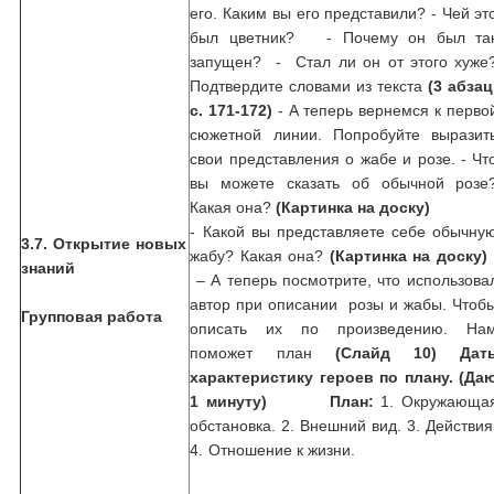
его. Каким вы его представили? - Чей эт
был цветник?
- Почему он был та
запущен? - Стал ли он от этого хуже
Подтвердите словами из текста
(3 абзац
с. 171-172)
- А теперь вернемся к перво
сюжетной линии. Попробуйте выразит
свои представления о жабе и розе. - Чт
вы можете сказать об обычной розе
Какая она?
(Картинка на доску)
- Какой вы представляете себе обычну
3.7. Открытие новых
жабу? Какая она?
(Картинка на доску)
знаний
– А теперь посмотрите, что использова
автор при описании розы и жабы. Чтоб
Групповая работа
описать их по произведению. На
поможет план
(Слайд 10)
Дат
характеристику героев по плану. (Да
1 минуту)
План:
1. Окружающа
обстановка. 2. Внешний вид. 3. Действия
4. Отношение к жизни