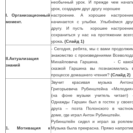
необычный урок. И прежде чем начат
урок, создадим друг другу хорошее
I. Организационный
настроение. А хорошее настроени
момент.
начинается с улыбки. Улыбнёмся дру
другу. И пусть хорошее настроени
сохраниться у нас на протяжении всег
урока
. (Слайд 1)
- Сегодня, ребята, мы с вами продолжи
знакомство с произведениями Всеволод
II.Актуализация
Михайловича Гаршина. - С како
знаний
сказкой Гаршина вы познакомились 
процессе домашнего чтения?
(Слайд 2)
Звучит красивая музыка Антон
Григорьевича Рубинштейна «Мелодия
(на фоне музыки учитель читает) 
Однажды Гаршин был в гостях у своег
друга – поэта Полонского в частно
доме, где играл Антон Рубинштейн.
Рубинштейн сидел и играл за роялем
1. Мотивация к
Музыка была прекрасна. Прямо напроти