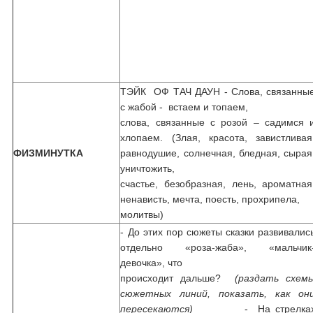
ТЭЙК ОФ ТАЧ ДАУН - Слова, связанны
с жабой - встаем и топаем,
слова, связанные с розой – садимся 
хлопаем. (Злая, красота, завистливая
ФИЗМИНУТКА
равнодушие, солнечная, бледная, сырая
уничтожить,
счастье, безобразная, лень, ароматная
ненависть, мечта, поесть, прохрипела,
молитвы)
- До этих пор сюжеты сказки развивалис
отдельно «роза-жаба», «мальчик
девочка», что
происходит дальше?
(раздать схем
сюжетных линий, показать, как он
пересекаются)
- На стрелка