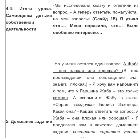
-Мы исследовали сказку и ответили н
4.4. Итоги урока.
вопрос. - А теперь ответьте, пожалуйста
Самооценка детьми
на мои вопросы:
(Слайд 15)
Я узнал
собственной
что….
Меня поразило, что…
Был
деятельности.
особенно интересно…
Но у меня остался один вопрос:
А Жаб
– она плохая или хорошая? (
В это
произведении она воплощение зла
значит, плохая.) - Я хочу вам напомнит
о том, что у Гаршина Жаба – это тольк
символ
. А вспомните Жабу в сказк
«Серая звездочка» Бориса Заходера
Какая она? - Как же ответить на вопрос: 
Жаба – она плохая или хорошая? - 
5. Домашнее задание
предлагаю вам в качестве домашнег
задания
составить короткое устно