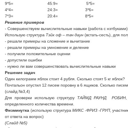
9*5= 45:9= 5*5= 32
4*4= 24:3= 3*6= 35
7*3= 20:4= 8*5= 15
Решение примеров
- Совершенствуем вычислительные навыки (работа с нэтбуками)
Использую структура
Тэйк оф – тач даун
(встать-сесть), для п
- решали примеры на сложение и вычитание
- решали примеры на умножение и деление
- получили положительные оценки
- допустили ошибки
- нужно ли вам совершенствовать вычислительные навыки
Решение задач
Один килограмм яблок стоит 4 рубля. Сколько стоят 5 кг яблок?
Почтальон опустил 12 писем поровну в 6 ящиков. Сколько писе
(слайд №3,4)
Для проверки использую структуру
ТАЙМД РАУНД РОБИН
,
определенного количества времени.
Физминутка
(использую структура
МИКС -ФРИЗ -ГРУП
, участн
от ответа на вопрос)
(Слайд №5)