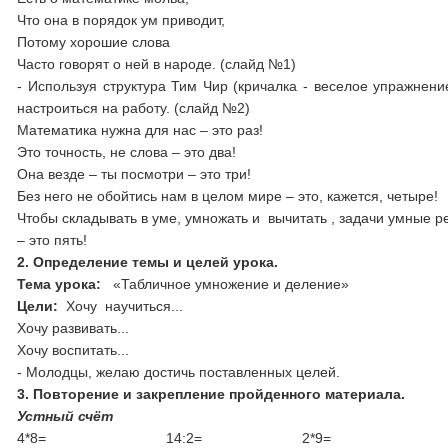
Что она в порядок ум приводит,
Потому хорошие слова
Часто говорят о ней в народе. (слайд №1)
- Используя структура Тим Чир (кричалка - веселое упражнен
настроиться на работу. (слайд №2)
Математика нужна для нас – это раз!
Это точность, не слова – это два!
Она везде – ты посмотри – это три!
Без него не обойтись нам в целом мире – это, кажется, четыре!
Чтобы складывать в уме, умножать и вычитать , задачи умные р
– это пять!
2. Определение темы и целей урока.
Тема урока:
«Табличное умножение и деление»
Цели:
Хочу
научиться...
Хочу развивать...
Хочу воспитать...
- Молодцы, желаю достичь поставленных целей.
3. Повторение и закрепление пройденного материала.
Устный счёт
4*8= 14:2= 2*9= 40