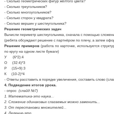
- Сколько геометрических фигур жёлтого цвета?
- Сколько треугольников?
- Сколько многоугольников?
- Сколько сторон у квадрата?
- Сколько вершин у шестиугольника?
Решение геометрических задач
Вычисли периметр шестиугольника, сначала с помощью сложени
(ребята обсуждают решение с партнёром по плечу, а затем офор
Решение примеров
(работа по карточке, используется структ
по кругу на одном листе бумаги)
У (6*2):4
О (32:4)*3
Р (15+9):3
К (10-2)*
- Ответы расставить в порядке увеличения, составить слово (сл
4. Подведение итогов урока.
- опрос
(слайд №7)
1. Математика-это наука...
2. Сложение одинаковых слагаемых можно заменить...
3. От перестановки множителей...
4. Деление-это...