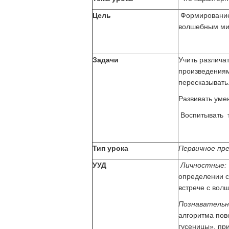
Цель
Формирование 
волшебным ми
Задачи
Учить различат
произведениями
пересказывать
Развивать уме
Воспитывать т
Тип урока
Первичное пре
УУД
Личностные:
определении ст
встрече с вол
Познаватель
алгоритма пов
гусеницы», пр