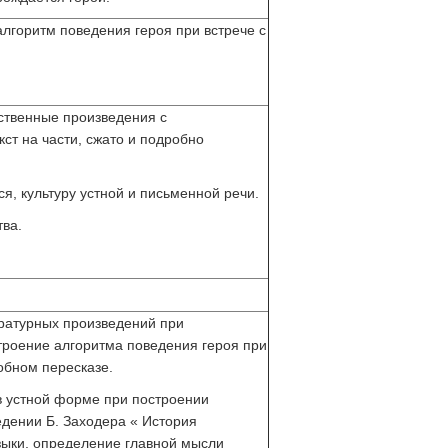
лгоритм поведения героя при встрече с
ественные произведения с
ст на части, сжато и подробно
, культуру устной и письменной речи.
ва.
ратурных произведений при
строение алгоритма поведения героя при
обном пересказе.
в устной форме при построении
дении Б. Заходера « История
зыки, определение главной мысли