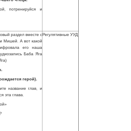
ой, потренируйся и
овый раздел вместе с
Регулятивные УУД
 Мишей. А вот какой
шифровала его наша
 аудиозапись Баба Яга
Яга)
.
 рождается герой).
ите название глав, и
я эта глава.
рой»
?