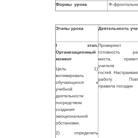
Формы урока
Ф-фронтальная
Этапы урока
Деятельность уче
I этап.
Проверяют
Организационный
готовность раб
момент
места, приветс
учител
Цель: 1)
гостей. Настраиваю
мотивировать
работу. Повт
обучающихся к
правила посадки
учебной
деятельности
посредством
создания
эмоциональной
обстановки;
2) определить