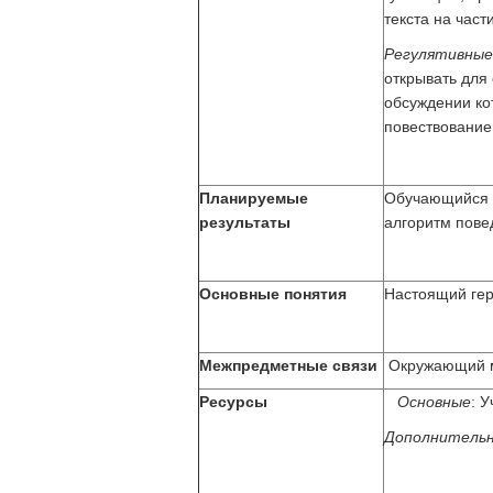
текста на част
Регулятивные
открывать для 
обсуждении ко
повествование,
Планируемые
Обучающийся
результаты
алгоритм пове
Основные понятия
Настоящий ге
Межпредметные связи
Окружающий ми
Ресурсы
Основные
: 
Дополнитель