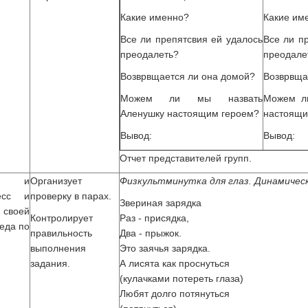
Какие именно?
Какие им
Все ли препятсвия ей удалось
Все ли п
преодалеть?
преодале
Возврвщается ли она домой?
Возврвща
Можем ли мы назвать
Можем л
Аленушку настоящим героем?
настоящи
Вывод:
Вывод:
Отчет представителей групп.
ют и
Организует
Физкультминутка для глаз. Динамичес
есс и
проверку в парах.
Звериная зарядка
воей
Контролирует
Раз - присядка,
еда по
правильность
Два - прыжок.
выполнения
Это заячья зарядка.
задания.
А лисята как проснуться
(кулачками потереть глаза)
Любят долго потянуться