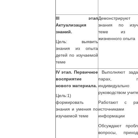
III этап
Демонстрируют
Актуализация
знания по изуч
знаний.
теме из св
жизненного опыта
Цель: выявить
знания из опыта
детей по изучаемой
теме
IV этап. Первичное
Выполняют зада
восприятие
парах, гру
нового материала.
индивидуальн
руководством учите
Цель:1)
формировать
Работают с ра
знания и умения по
источниками
изучаемой теме
информации
Обсуждают пробл
вопросы, прихо