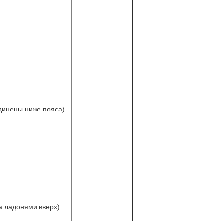
единены ниже пояса)
са ладонями вверх)