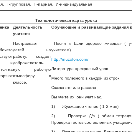
, Г-групповая, П-парная, И-индивидуальная
Технологическая карта урока
ника
Деятельность
Обучающие и развивающие задания к
учителя
Настраивает
Песня « Если здорово живешь» ( уч
очего
детей на
учителем)
твуют
работу, создает
http://muzofon.com/
я и
доброжелатель-
Литература прекрасный урок.
тся на
ную рабочую
оряют
атмосферу в
Много полезного в каждой из строк
классе.
Сказка это или рассказ
Вы учите их ,они учат нас.
1) Жужжащее чтение ( 1-2 мин)
2) Проверка Д/з. ( обмен тетрадями
Проверка тестов составленных учащимис
3) Разминка для языка.
Конкурс на л