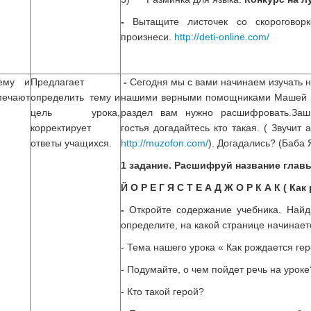
-
Вытащите листочек со скороговорк
произнеси.
http://deti-online.com/
ему и
Предлагает
-
Сегодня мы с вами начинаем изучать н
ечают
определить тему и
нашими верными помощниками Машей и
цель урока,
раздел вам нужно расшифровать.За
корректирует
гостья догадайтесь кто такая. ( Звучит
ответы учащихся.
http://muzofon.com/
). Догадались? (Баба 
1 задание. Расшифруй название главы
Й О Р Е Г Я С Т Е А Д Ж О Р К А К ( Как
-
Откройте содержание учебника. Найд
определите, на какой странице начинаетс
- Тема нашего урока « Как рождается ге
- Подумайте, о чем пойдет речь на уроке
- Кто такой герой?