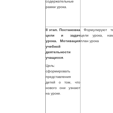
содержательные
рамки урока.
II этап.
Постановка
Формулируют т
цели и задач
цели урока, нам
урока. Мотивация
план урока
учебной
деятельности
учащихся
.
Цель:
сформировать
представления
детей о том, что
нового они узнают
на уроке.