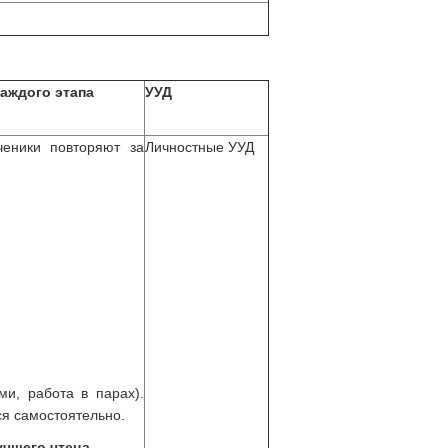
аждого этапа
УУД
еники повторяют за
Личностные УУД
, работа в парах).
я самостоятельно.
учшего чтеца.