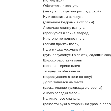
(потянуться)
Обязательно зевнуть
(зевнуть, прикрывая рот ладошкой)
Ну и хвостиком вильнуть
(движение бедрами в стороны)
А волчата спинку выгнуть
(прогнуться в спине вперед)
И легонечко подпрыгнуть
(легкий прыжок вверх)
Ну, а мишка косолапый
(руки полусогнуты в локтях, ладошки со
Широко расставив лапы
(ноги на ширине плеч)
То одну, то обе вместе
(переступание c ноги на ногу)
Долго топчется на месте
(раскачивание туловища в стороны)
А кому зарядки мало –
Начинает все сначала!
(развести руки в стороны на уровне поя