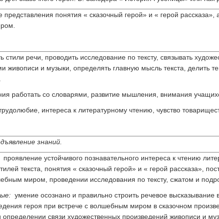
представления понятия « сказочный герой» и « герой рассказа», а
ром.
ь стили речи, проводить исследование по тексту, связывать худож
 живописи и музыки, определять главную мысль текста, делить тек
.
ния работать со словарями, развитие мышления, внимания учащихся
рудолюбие, интереса к литературному чтению, чувство товарищест
дъявление знаний.
проявление устойчивого познавательного интереса к чтению лите
илей текста, понятия « сказочный герой» и « герой рассказа», по
шебным миром, проведении исследования по тексту, сжатом и подр
ные:
умение осознано и правильно строить речевое высказывание 
едения героя при встрече с волшебным миром в сказочном произве
и определении связи художественных произведений живописи и му