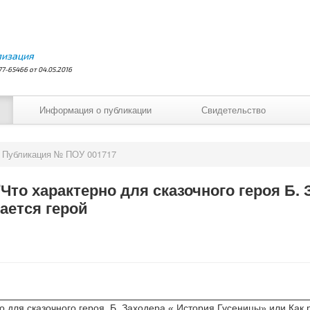
лизация
7-65466 от 04.05.2016
Информация о публикации
Свидетельство
Публикация № ПОУ 001717
"Что характерно для сказочного героя Б.
ается герой
 для сказочного героя. Б. Заходера « История Гусеницы» или Как 