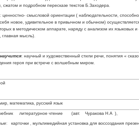
и, сжатом и подробном пересказе текстов Б.Заходера.
:
ценностно- смысловой ориентации ( наблюдательности, способно
себя новое, удивительное в привычном и обычном) осуществляется 
торых в методическом аппарате, наряду с анализом их языковых и 
 главная мысль).
научится
: научный и художественный стили речи, понятия « сказо
дения героя при встрече с волшебным миром.
рой
р, математика, русский язык
Учебник литературное чтение (авт. Чуракова Н.А ),
ные
: карточки , мультимедийная установка для воссоздания презен