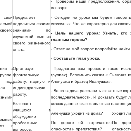
- Проверим наши предположения, обра
словарю.
 свои
Предлагает
-
Сегодня на уроке мы будем говорить
аемой
поделиться своими
сказочных. Что же характерно для сказоч
оего
знаниями по
- Цель нашего урока: Узнать, кто
изучаемой теме из
главным героем?
своего жизненного
- Ответ на мой вопрос попробуйте найти в
опыта
- Составьте план урока.
ния в
Организует
Предлагаю вам провести такое иссл
ппе,
фронтальную
группах). Вспомнить сказки « Снежная к
о под
работу, парную и
Аленушка и братец Иванушка».
ля.
индивидуальную
- Ваша задача расставить сюжетные кар
работу.
зными
последовательности. И доказать будут 
Включает
сказок данных сказок являться настоящи
учащихся в
Аленушка уходит из дома?
Уходит ли
обсуждение
емные
По дороге ей встречаются
По доро
проблемных
дят к
опасности и препятствия?
опасности
вопросов.