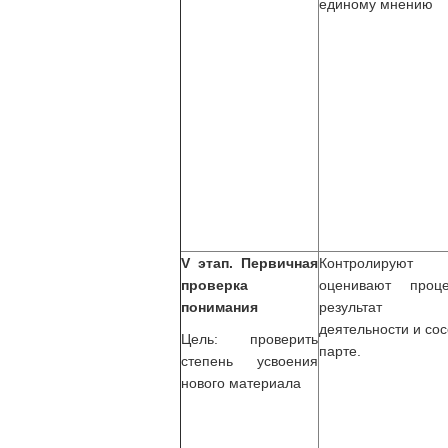
единому мнению
V этап. Первичная
Контролиру
проверка
оценивают проц
понимания
результат с
деятельности и сос
Цель: проверить
парте.
степень усвоения
нового материала