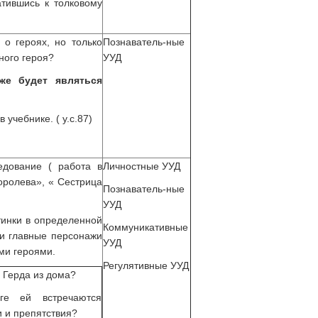
тившись к толковому
 о героях, но только
Познаватель-ные
ного героя?
УУД
 же будет являться
 учебнике. ( у.с.87)
едование ( работа в
Личностные УУД
оролева», « Сестрица
Познаватель-ные
УУД
тинки в определенной
Коммуникативные
ли главные персонажи
УУД
ми героями.
Регулятивные УУД
 Герда из дома?
ге ей встречаются
 и препятствия?