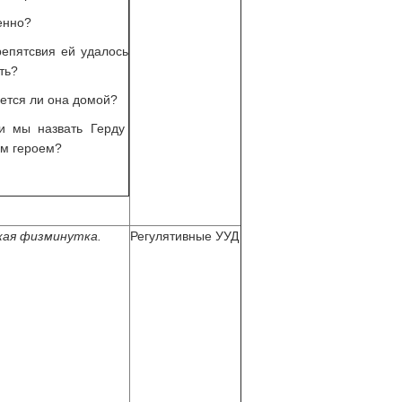
енно?
репятсвия ей удалось
ть?
ется ли она домой?
и мы назвать Герду
м героем?
кая физминутка.
Регулятивные УУД