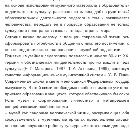
на основе использования музейного материала в образователь
поднимает его культуру, развивает интеллект, даёт в руки н
образовательной деятельности педагога в том и заключается
человечества, передать ее в процессе образования не тольк
культурного пространства школы, города, страны, мира.
Сегодня важно по-новому, с позиции современной жизни осм
сформировать потребность в общении с ним, его постижении, 
нового педагогического направления – музейной педагогики.
Понятие «музейная педагогика» появилось в начале 80-х гг. Х
термин и обозначаемая им деятельность прочно вошли в педа
культуры (Н. Г. Макарова, 1987, Т. А. Алешина, 1999); социок
качестве информационно-коммуникативной системы (С. В. Пшен
Современная школа в свете меняющихся Федеральных государс
выпускнику. В этой связи необходимо особое внимание учителя
приемов образования учащихся, которое обеспечивало бы сохр
Роль музея в формировании личностных и метапредметн
специфическими особенностями:
– музей как панорама человеческой жизни, раскрывающая общ
самоуважение); в музейных материалах представлены харак
поведения, служащие ребенку культурными эталонами для под