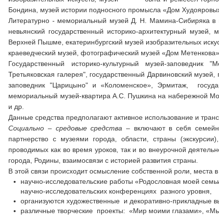
Бондина, музей истории подносного промысла «Дом Худояровых
Литературно - мемориальный музей Д. Н. Мамина-Сибиряка в 
невьянский государственный историко-архитектурный музей, 
Верхней Пышме, екатеринбургский музей изобразительных искус
краеведческий музей, фотографический музей «Дом Метенкова»
Государственный историко-культурный музей-заповедник "
Третьяковская галерея", государственный Дарвиновский музей,
заповедник "Царицыно" и «Коломенское», Эрмитаж, государ
мемориальный музей-квартира А.С. Пушкина на набережной Мойк
и др.
Данные средства предполагают активное использование и тран
Социально – средовые средства
– включают в себя семей
партнерство с музеями города, области, страны (экскурсии
проводимых как во время уроков, так и во внеурочной деятель
города, Родины, взаимосвязи с историей развития страны.
В этой связи происходит осмысление собственной роли, места в
научно-исследовательские работы «Родословная моей семь
научно-исследовательских конференциях разного уровня,
организуются художественные и декоративно-прикладные вы
различные творческие проекты: «Мир моими глазами», «Мы 