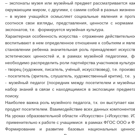
– экспонаты музея или музейный предмет рассматривается как 
окружающим миром, с другими, с самим собой в разных жизнен
– в музее учащийся осмысляет социальные явления и проти
соотнося свои взгляды, представления, ценности с нормами 
экспонатов, т.е. формируется музейная культура.
Характерная особенность искусства - отражение действительно
воспитывают в нем определенное отношение к событиям и явлен
становлении ребенка значительная роль принадлежит искусств
эстетических ценностей и, в рамках музейной педагогики,
необходимо распределить роли партнёрства участников культур
- творец (художник, писатель, учёный, искусствовед), т.е. про
- посетитель (зритель, слушатель, художественный критик), т.
- музейный педагог (посредник между посетителем и музейн
набор знаний в связи с находящимися в экспозиции предмета
поиску.
Наиболее важна роль музейного педагога, т.к. он выступает 
продукт посетителем. Взаимодействие всех данных компонентов
На уроках образовательной области «Искусство» («Искусство. 
применительно к работе с учащимися в рамках ФГОС ООО и ФГ
Формирование и развитие базовых национальных ценност