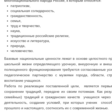
многонационального народа России, к которым относятся:
патриотизм,
социальная солидарность,
гражданственность,
семья,
труд и творчество,
наука,
традиционные российские религии,
искусство и литература,
природа,
человечество.
Базовые национальные ценности лежат в основе целостного про
школьной жизни определяющего урочную, внеурочную и внешк
полноценного функционирования требуются согласованные уси
педагогическое партнерство с музеями города, области, с
воспитание учащихся.
Работа по реализации поставленной цели, является первы
сохранении традиций, передаче их своим потомкам. Как резу
семейных) традиций и гражданских качеств учащихся через
деятельность, создание условий, при которых ученик спосо
прошлого и настоящего, соотносить их с современной жизнью.