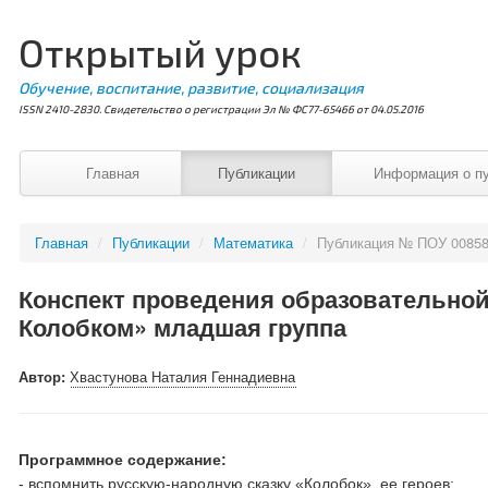
Открытый урок
Обучение, воспитание, развитие, социализация
ISSN 2410-2830. Свидетельство о регистрации Эл № ФС77-65466 от 04.05.2016
Главная
Публикации
Информация о п
Главная
/
Публикации
/
Математика
/
Публикация № ПОУ 0085
Конспект проведения образовательной
Колобком» младшая группа
Автор:
Хвастунова Наталия Геннадиевна
Программное содержание:
- вспомнить русскую-народную сказку «Колобок», ее героев;