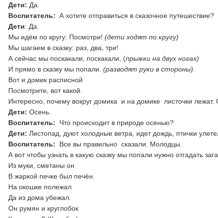
Дети:
Да.
Воспитатель:
А хотите отправиться в сказочное путешествие?
Дети
: Да.
Мы идём по кругу: Посмотри!
(дети ходят по кругу)
Мы шагаем в сказку: раз, два, три!
А сейчас мы поскакали, поскакали, (
прыжки на двух ногах)
И прямо в сказку мы попали.
(разводят руки в стороны).
Вот и домик расписной
Посмотрите, вот какой.
Интересно, почему вокруг домика и на домике листочки лежат. 
Дети:
Осень.
Воспитатель:
Что происходит в природе осенью?
Дети:
Листопад, дуют холодные ветра, идет дождь, птички улет
Воспитатель:
Все вы правильно сказали. Молодцы.
А вот чтобы узнать в какую сказку мы попали нужно отгадать зага
Из муки, сметаны он
В жаркой печке был печён.
На окошке полежал
Да из дома убежал.
Он румян и круглобок