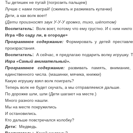
Ты детишек не пугай (погрозить пальцем)
Лучше с нами поиграй! (сжимать и разжимать кулачки)
Дети, а как волк воет!
(Дети произносят звук У-У-У громко, тихо, шёпотом)
Воспитатель:
Волк воет, потому что ему грустно. И с ним никто 
Игра «Во саду ли, в огороде»
Программное содержание:
Формировать у детей преставлен
произрастания.
Воспитатель:
А сейчас, я предлагаю подарить волку игрушку. Т
Игра «Самый внимательный».
Программное содержание:
развивать память, внимание,
единственного числа. (машинки, мячика, книжки)
Какую игрушку взял волк поиграть?
Теперь волк не будет скучать, а мы отправляемся дальше.
По дорожке шли, шли (Дети шагают на месте.)
Много разного нашли.
Мы на месте покружились
И остановились.
Кто дальше повстречался колобку?
Дети:
Медведь.