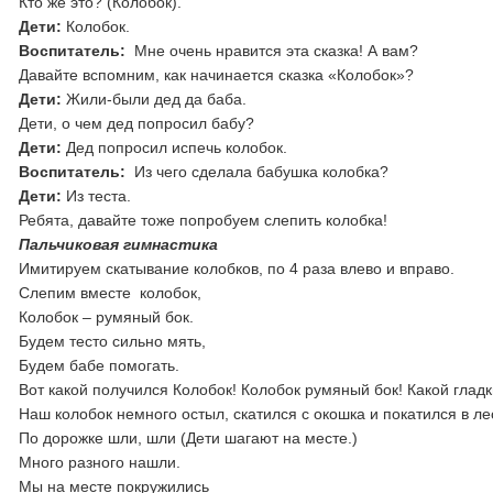
Кто же это? (Колобок).
Дети:
Колобок.
Воспитатель:
Мне очень нравится эта сказка! А вам?
Давайте вспомним, как начинается сказка «Колобок»?
Дети:
Жили-были дед да баба.
Дети, о чем дед попросил бабу?
Дети:
Дед попросил испечь колобок.
Воспитатель:
Из чего сделала бабушка колобка?
Дети:
Из теста.
Ребята, давайте тоже попробуем слепить колобка!
Пальчиковая гимнастика
Имитируем скатывание колобков, по 4 раза влево и вправо.
Слепим вместе колобок,
Колобок – румяный бок.
Будем тесто сильно мять,
Будем бабе помогать.
Вот какой получился Колобок! Колобок румяный бок! Какой гладк
Наш колобок немного остыл, скатился с окошка и покатился в ле
По дорожке шли, шли (Дети шагают на месте.)
Много разного нашли.
Мы на месте покружились