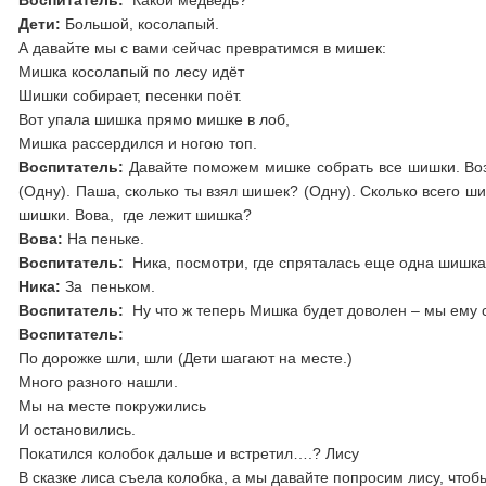
Воспитатель:
Какой медведь?
Дети:
Большой, косолапый.
А давайте мы с вами сейчас превратимся в мишек:
Мишка косолапый по лесу идёт
Шишки собирает, песенки поёт.
Вот упала шишка прямо мишке в лоб,
Мишка рассердился и ногою топ.
Воспитатель:
Давайте поможем мишке собрать все шишки. Воз
(Одну). Паша, сколько ты взял шишек? (Одну). Сколько всего ш
шишки. Вова, где лежит шишка?
Вова:
На пеньке.
Воспитатель:
Ника, посмотри, где спряталась еще одна шишк
Ника:
За пеньком.
Воспитатель:
Ну что ж теперь Мишка будет доволен – мы ему 
Воспитатель:
По дорожке шли, шли (Дети шагают на месте.)
Много разного нашли.
Мы на месте покружились
И остановились.
Покатился колобок дальше и встретил….? Лису
В сказке лиса съела колобка, а мы давайте попросим лису, чтоб