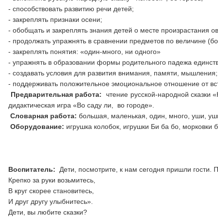
- способствовать развитию речи детей;
- закреплять признаки осени;
- обобщать и закреплять знания детей о месте произрастания о
- продолжать упражнять в сравнении предметов по величине (бо
- закреплять понятия: «один-много, ни одного»
- упражнять в образовании формы родительного падежа единств
- создавать условия для развития внимания, памяти, мышления;
- поддерживать положительное эмоциональное отношение от вст
Предварительная работа:
чтение русской-народной сказки 
дидактическая игра «Во саду ли, во городе».
Словарная работа:
большая, маленькая, один, много, уши, уш
Оборудование:
игрушка колобок, игрушки Би ба бо, морковки 
Воспитатель:
Дети, посмотрите, к нам сегодня пришли гости.
Крепко за руки возьмитесь,
В круг скорее становитесь,
И друг другу улыбнитесь».
Дети, вы любите сказки?