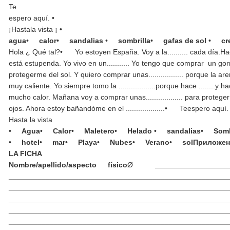
Te
espero aquí. •
¡Hastala vista ¡ •
agua
•
calor
•
sandalias
•
sombrilla
•
gafas de sol
•
cr
Hola ¿ Qué tal?• Yo estoyen España. Voy a la.......... cada día.Hace mu
está estupenda. Yo vivo en un........... Yo tengo que comprar un gorro y 
protegerme del sol. Y quiero comprar unas................. porque la ar
muy caliente. Yo siempre tomo la ..................porque hace ........y h
mucho calor. Mañana voy a comprar unas.................. para protege
ojos. Ahora estoy bañandóme en el ...................• Teespero aq
Hasta la vista
•
Agua
•
Calor
•
Maletero
•
Helado
•
sandalias
•
Somb
•
hotel
•
mar
•
Playa
•
Nubes
•
Verano
•
sol
Приложен
LA FICHA
Nombre/apellido
/
aspecto físico
Ø
__________________
_____________________________________________________
_____________________________________________________
_____________________________________________________
_____________________________________________________
_____________________________________________________