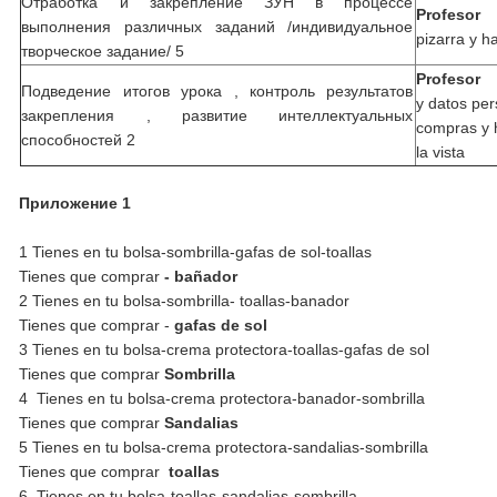
Отработка и закрепление ЗУН в процессе
Profesor
En
выполнения различных заданий /индивидуальное
pizarra y h
творческое задание/ 5
Profesor
Es
Подведение итогов урока , контроль результатов
y datos pe
закрепления , развитие интеллектуальных
compras y h
способностей 2
la vista
Приложение 1
1 Tienes en tu bolsa-sombrilla-gafas de sol-toallas
Tienes que comprar
- bañador
2 Tienes en tu bolsa-sombrilla- toallas-banador
Tienes que comprar -
gafas de sol
3 Tienes en tu bolsa-crema protectora-toallas-gafas de sol
Tienes que comprar
Sombrilla
4 Tienes en tu bolsa-crema protectora-banador-sombrilla
Tienes que comprar
Sandalias
5 Tienes en tu bolsa-crema protectora-sandalias-sombrilla
Tienes que comprar
toallas
6 Tienes en tu bolsa-toallas-sandalias-sombrilla