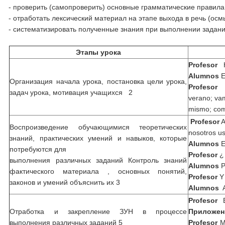
- проверить (самопроверить) основные грамматические правила
- отработать лексический материал на этапе выхода в речь (ос
- систематизировать полученные знания при выполнении задани
Этапы урока
Profesor
Ho
Alumnos
Es
Организация начала урока, постановка цели урока,
Profesor
H
задач урока, мотивация учащихся 2
verano; va
mismo; com
Profesor
A
Воспроизведение обучающимися теоретических
nosotros u
знаний, практических умений и навыков, которые
Alumnos
E
потребуются для
Profesor
¿ 
выполнения различных заданий Контроль знаний
Alumnos
P
фактического материала , основных понятий,
Profesor
Y 
законов и умений объяснить их 3
Alumnos
A
Profesor
B
Отработка и закрепление ЗУН в процессе
Приложен
выполнения различных заданий 5
Profesor
Mu