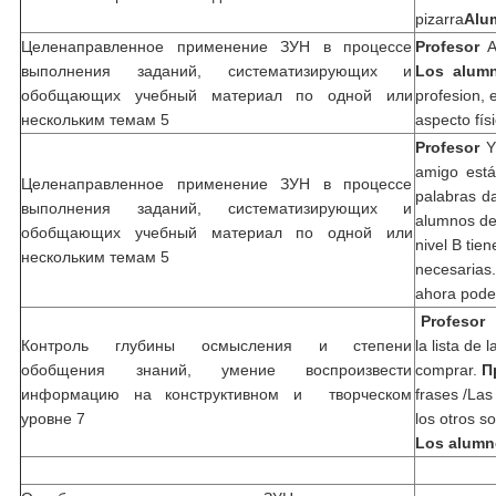
pizarra
Alu
Целенаправленное применение ЗУН в процессе
Profesor
An
выполнения заданий, систематизирующих и
Los alum
обобщающих учебный материал по одной или
profesion, e
нескольким темам 5
aspecto físi
Profesor
Y 
amigo está
Целенаправленное применение ЗУН в процессе
palabras d
выполнения заданий, систематизирующих и
alumnos de
обобщающих учебный материал по одной или
nivel B tie
нескольким темам 5
necesarias
ahora pode
Profesor
P
Контроль глубины осмысления и степени
la lista de
обобщения знаний, умение воспроизвести
comprar.
П
информацию на конструктивном и творческом
frases /Las
уровне 7
los otros 
Los alum