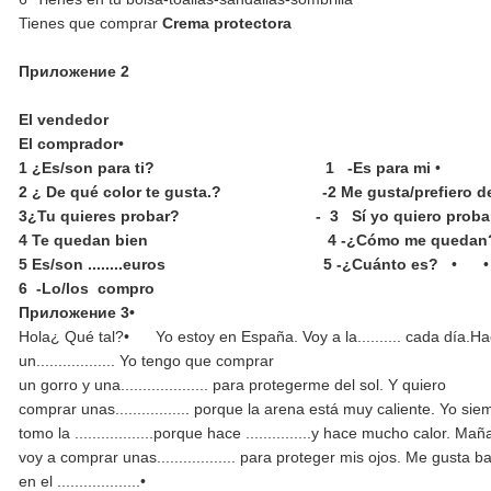
Tienes que comprar
Crema protectora
Приложение 2
El vendedor
El comprador
•
1
¿Es/son para ti? 1 -Es para mi
•
2 ¿ De qué color te gusta.? -2 Me gusta/prefiero deco
3¿Tu quieres probar? - 3 Sí yo quiero probar......
4 Te quedan bien
4 -¿Cómo me quedan
5 Es/son ........euros 5 -¿Cuánto es?
•
6 -Lo/los compro
Приложение 3•
Hola¿ Qué tal?• Yo estoy en España. Voy a la.......... cada día.Hacemu
un.................. Yo tengo que comprar
un gorro y una.................... para protegerme del sol. Y quiero
comprar unas................. porque la arena está muy caliente. Yo si
tomo la ..................porque hace ...............y hace mucho calor. Ma
voy a comprar unas.................. para proteger mis ojos. Me gusta 
en el ...................•