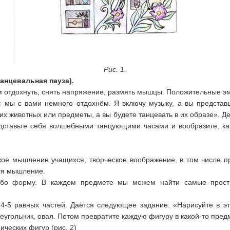
Рис. 1.
танцевальная пауза).
м отдохнуть, снять напряжение, размять мышцы. Положительные э
 мы с вами немного отдохнём. Я включу музыку, а вы представьт
гих животных или предметы, а вы будете танцевать в их образе». Д
едставьте себя волшебными танцующими часами и вообразите, как
кое мышление учащихся, творческое воображение, в том числе п
уя мышление.
бо форму. В каждом предмете мы можем найти самые простые
 4-5 равных частей. Даётся следующее задание: «Нарисуйте в эт
треугольник, овал. Потом превратите каждую фигуру в какой-то предм
ических фигур (рис. 2)