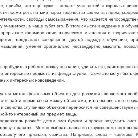
ое, причём, что ещё хуже – педагог учит детей и взрослых рисо
ти посмотреть на мир через творчество своим взглядом, сформи
тоятельности, свободы самовыражения. Что касается непосредстве
у учащегося, а чаще губит его. В этом смысле внедрение в обуче
прерывное формирование творческого мышления и творческих с
против, предлагает совершенно другой подход к обучению, ор
и мышления, умения оригинально нестандартно мыслить, позв
 пробудить в ребёнке жажду познания, удивить его, заинтересовать
е интересные предметы из фонда студии. Также это могут быть 
нных интересных нововведений.
зуется метод фокальных объектов для развития творческого вооб
ет найти новые связи между объектами, и на основе этого созда
и и свойства случайных объектов переносятся на совершенствуемый
кой-то интересный им предмет, вещь.
одаватель раздаёт детям лист бумаги и просит разделить лист 
голову, нравятся. Можно выбрать слова из окружающего интерьера
объекту его признаки, свойства. Например, слово – «цветок».