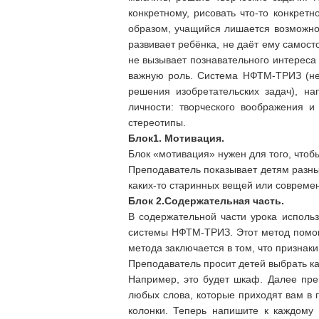
конкретному, рисовать что-то конкретн
образом, учащийся лишается возможнос
развивает ребёнка, не даёт ему самос
не вызывает познавательного интереса 
важную роль. Система НФТМ-ТРИЗ (не
решения изобретательских задач), на
личности: творческого воображения 
стереотипы.
Блок1. Мотивация.
Блок «мотивация» нужен для того, чтобы
Преподаватель показывает детям разны
каких-то старинных вещей или совреме
Блок 2.Содержательная часть.
В содержательной части урока исполь
системы НФТМ-ТРИЗ. Этот метод помога
метода заключается в том, что признак
Преподаватель просит детей выбрать ка
Например, это будет шкаф. Далее преп
любых слова, которые приходят вам в 
колонки. Теперь напишите к каждому 