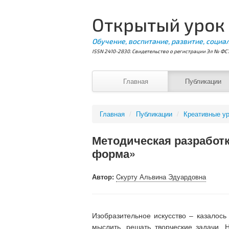
Открытый урок
Обучение, воспитание, развитие, социа
ISSN 2410-2830. Свидетельство о регистрации Эл № ФС7
Главная
Публикации
Главная
/
Публикации
/
Креативные ур
Методическая разработк
форма»
Автор:
Cкурту Альвина Эдуардовна
Изобразительное искусство – казалось
мыслить, решать творческие задачи. 