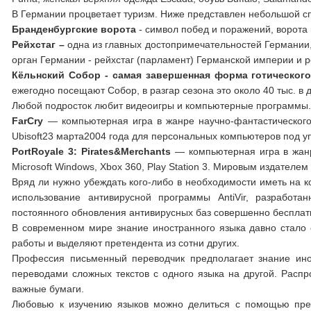
В Германии процветает туризм. Ниже представлен небольшой спи
Бранденбургские ворота
- символ побед и поражений, ворота 
Рейхстаг –
одна из главных достопримечательностей Германии,
орган Германии - рейхстаг (парламент) Германской империи и р
Кёльнский Собор
- самая завершенная форма готического
ежегодно посещают Собор, в разгар сезона это около 40 тыс. в 
Любой подросток любит видеоигры и компьютерные программы
FarCry
— компьютерная игра в жанре научно-фантастического
Ubisoft23 марта2004 года для персональных компьютеров под у
PortRoyale 3: Pirates&Merchants
— компьютерная игра в жанр
Microsoft Windows, Xbox 360, Play Station 3. Мировым издателем
Вряд ли нужно убеждать кого-либо в необходимости иметь на 
использование антивирусной программы AntiVir, разработ
постоянного обновления антивирусных баз совершенно бесплат
В современном мире знание иностранного языка давно стало 
работы и выделяют претендента из сотни других.
Профессия письменный переводчик предполагает знание ино
переводами сложных текстов с одного языка на другой. Распр
важные бумаги.
Любовью к изучению языков можно делиться с помощью преп