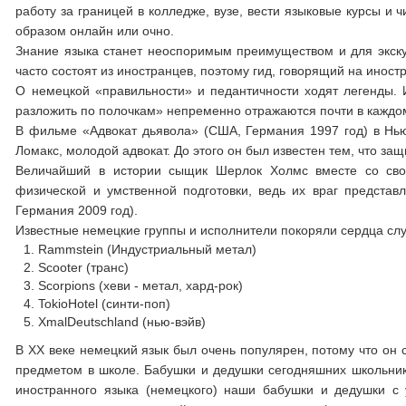
работу за границей в колледже, вузе, вести языковые курсы и 
образом онлайн или очно.
Знание языка станет неоспоримым преимуществом и для экскур
часто состоят из иностранцев, поэтому гид, говорящий на ино
О немецкой «правильности» и педантичности ходят легенды. И
разложить по полочкам» непременно отражаются почти в каждо
В фильме «Адвокат дьявола» (США, Германия 1997 год) в Нь
Ломакс, молодой адвокат. До этого он был известен тем, что з
Величайший в истории сыщик Шерлок Холмс вместе со сво
физической и умственной подготовки, ведь их враг предста
Германия 2009 год).
Известные немецкие группы и исполнители покоряли сердца сл
Rammstein (Индустриальный метал)
Scooter (транс)
Scorpions (хеви - метал, хард-рок)
TokioHotel (синти-поп)
XmalDeutschland (нью-вэйв)
В XX веке немецкий язык был очень популярен, потому что он 
предметом в школе. Бабушки и дедушки сегодняшних школьнико
иностранного языка (немецкого) наши бабушки и дедушки с 