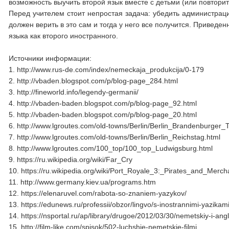
возможность выучить второй язык вместе с детьми (или повтори
Перед учителем стоит непростая задача: убедить администрац
должен верить в это сам и тогда у него все получится. Привед
языка как второго иностранного.
Источники информации:
1. http://www.rus-de.com/index/nemeckaja_produkcija/0-179
2. http://vbaden.blogspot.com/p/blog-page_284.html
3. http://fineworld.info/legendy-germanii/
4. http://vbaden-baden.blogspot.com/p/blog-page_92.html
5. http://vbaden-baden.blogspot.com/p/blog-page_20.html
6. http://www.lgroutes.com/old-towns/Berlin/Berlin_Brandenburger_T
7. http://www.lgroutes.com/old-towns/Berlin/Berlin_Reichstag.html
8. http://www.lgroutes.com/100_top/100_top_Ludwigsburg.html
9. https://ru.wikipedia.org/wiki/Far_Cry
10. https://ru.wikipedia.org/wiki/Port_Royale_3:_Pirates_and_Merch
11. http://www.germany.kiev.ua/programs.htm
12. https://elenaruvel.com/rabota-so-znaniem-yazykov/
13. https://edunews.ru/professii/obzor/lingvo/s-inostrannimi-yazikam
14. https://nsportal.ru/ap/library/drugoe/2012/03/30/nemetskiy-i-angl
15. http://film-like.com/spisok/502-luchshie-nemetskie-filmi