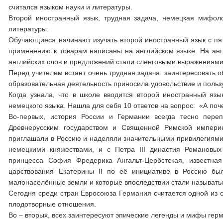
считался языком науки и литературы.
Второй иностранный язык, трудная задача, немецкая мифоло
литературы.
Обучающиеся начинают изучать второй иностранный язык с пято
применению к товарам написаны на английском языке. На ан
английских слов и предложений стали сленговыми выражениями
Перед учителем встает очень трудная задача: заинтересовать о
образовательная деятельность приносила удовольствие и пользу
Когда узнала, что в школе вводится второй иностранный язы
немецкого языка. Нашла для себя 10 ответов на вопрос: «А поче
Во-первых, история России и Германии всегда тесно пере
Древнерусским государством и Священной Римской импери
приглашали в Россию и наделяли значительными привилегиями
немецкими княжествами, и с Петра III династия Романовых
принцесса София Фредерика Ангальт-Цербстская, известна
царствования Екатерины II по её инициативе в Россию бы
малонаселённые земли и которые впоследствии стали называть
Сегодня среди стран Евросоюза Германия считается одной из 
плодотворные отношения.
Во – вторых, всех заинтересуют эпические легенды и мифы герм