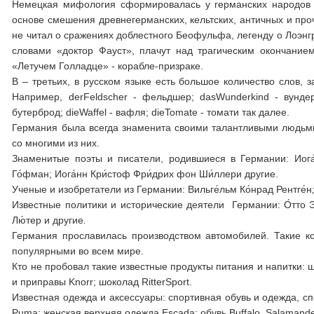
Немецкая мифология сформировалась у германских народов по
основе смешения древнегерманских, кельтских, античных и про
не читал о сражениях доблестного Беофульфа, легенду о Лоэнгр
словами «доктор Фауст», плачут над трагическим окончание
«Летучем Голладце» - корабле-призраке.
В – третьих, в русском языке есть большое количество слов, 
Например, derFeldscher - фельдшер; dasWunderkind - вундерки
бутерброд; dieWaffel - вафля; dieTomate - томати так далее.
Германия была всегда знаменита своими талантливыми людьми
со многими из них.
Знаменитые поэты и писатели, родившиеся в Германии: Иога́
Го́фман; Иога́нн Кри́стоф Фри́дрих фон Ши́ллери другие.
Ученые и изобретатели из Германии: Вильге́льм Ко́нрад Рентге́н
Известные политики и исторические деятели Германии: О́тто Эд
Лю́тер и другие
.
Германия прославилась производством автомобилей. Такие к
популярными во всем мире.
Кто не пробовал такие известные продукты питания и напитки: шо
и приправы Knorr; шоколад RitterSport.
Известная одежда и аксессуары: спортивная обувь и одежда, с
Puma; женская верхняя одежда Escada; обувь Buffalo, Salamand