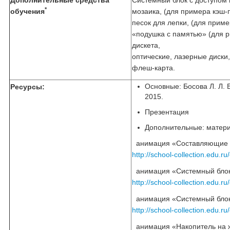
Дополнительные средства
Системный блок с доступом 
*
обучения
мозаика, (для примера кэш-
песок для лепки, (для прим
«подушка с памятью» (для 
дискета,
оптические, лазерные диски
флеш-карта.
Основные: Босова Л. Л. 
Ресурсы:
2015.
Презентация
Дополнительные: матер
 анимация «Составляющие 
http://school-collection.edu
 анимация «Системный блок
http://school-collection.edu
 анимация «Системный бло
http://school-collection.edu
 анимация «Накопитель на 