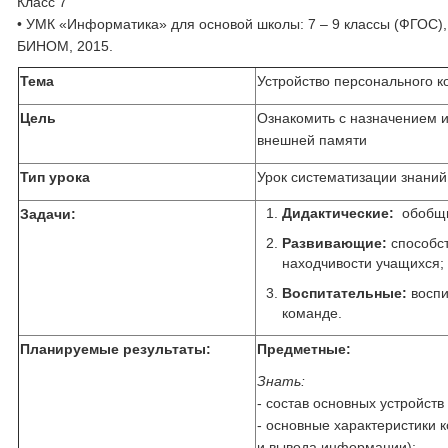
Класс 7
• УМК «Информатика» для основой школы: 7 – 9 классы (ФГОС), а
БИНОМ, 2015.
Тема
Устройство персонального 
Цель
Ознакомить с назначением 
внешней памяти
Тип урока
Урок систематизации знани
Дидактические:
обобщит
Задачи:
Развивающие:
способст
находчивости учащихся;
Воспитательные:
воспи
команде.
Планируемые результаты:
Предметные:
Знать:
- состав основных устройст
- основные характеристики 
и вывода информации);