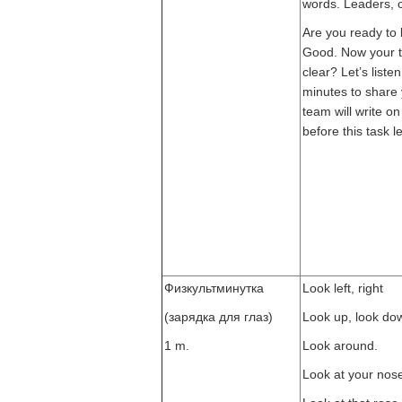
words. Leaders, c
Are you ready to l
Good. Now your task
clear? Let’s list
minutes to share 
team will write on
before this task le
Физкультминутка
Look left, right
(зарядка для глаз)
Look up, look do
1 m.
Look around.
Look at your nos