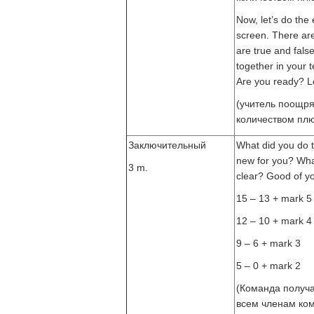
Now, let’s do the 
screen. There ar
are true and fals
together in your 
Are you ready? Le
(учитель поощря
количеством плю
Заключительный
What did you do 
new for you? What
3 m.
clear? Good of yo
15 – 13 + mark 5
12 – 10 + mark 4
9 – 6 + mark 3
5 – 0 + mark 2
(Команда получае
всем членам ком