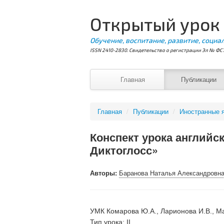
Открытый урок
Обучение, воспитание, развитие, социа
ISSN 2410-2830. Свидетельство о регистрации Эл № ФС7
Главная
Публикации
Главная
/
Публикации
/
Иностранные 
Конспект урока английс
Диктоглосс»
Авторы:
Баранова Наталья Александровн
УМК Комарова Ю.А., Ларионова И.В., Мак
Тип урока: II