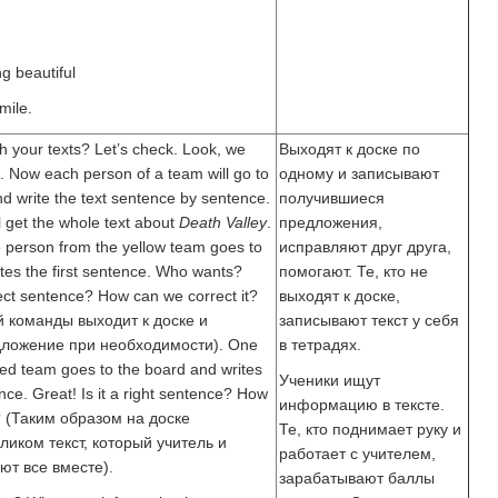
g beautiful
mile.
h your texts? Let’s check. Look, we
Выходят к доске по
 Now each person of a team will go to
одному и записывают
d write the text sentence by sentence.
получившиеся
l get the whole text about
Death Valley
.
предложения,
 person from the yellow team goes to
исправляют друг друга,
tes the first sentence. Who wants?
помогают. Те, кто не
rect sentence? How can we correct it?
выходят к доске,
й команды выходит к доске и
записывают текст у себя
дложение при необходимости). One
в тетрадях.
ed team goes to the board and writes
Ученики ищут
ce. Great! Is it a right sentence? How
информацию в тексте.
t? (Таким образом на доске
Те, кто поднимает руку и
ликом текст, который учитель и
работает с учителем,
ют все вместе).
зарабатывают баллы