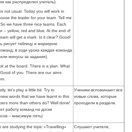
ем как распределил учитель).
is not usual. Today you will work in
oose the leader for your team. Tell me
 So we have three nice teams. Each
r – yellow, red and blue. At the end of
eam will get a mark. Is it clear? Good!
ль рисует таблицу и маркером
команд, в ходе урока каждая команда
или минусы за задания).
ook at the board. There is a plan. What
 Good of you. There are our aims.
hem.
ly, let’s play a little bit. Try to
Ученики вспоминают все
new words that we have learnt in this
новые слова, которые
ers more than others do? Well done!
проходили в разделе.
ет работу команд на доске
сов – максимум пять)
e are studying the topic «Travelling»
Слушают учителя,