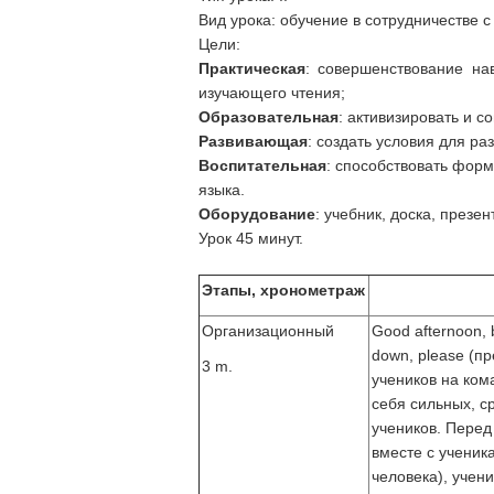
Вид урока: обучение в сотрудничестве 
Цели:
Практическая
: совершенствование на
изучающего чтения;
Образовательная
: активизировать и 
Развивающая
: создать условия для р
Воспитательная
: способствовать форм
языка.
Оборудование
: учебник, доска, презе
Урок 45 минут.
Этапы, хронометраж
Организационный
Good afternoon, b
down, please (п
3 m.
учеников на ком
себя сильных, с
учеников. Перед
вместе с ученик
человека), учен