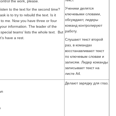
текст.
ontrol the work, please.
Ученики делятся
isten to the text for the second time?
ключевыми словами,
 is to try to rebuild the text. Is it
обсуждают, лидеры
en to me. Now you have three or four
команд контролируют
your information. The leader of the
работу.
 special teams’ lists the whole text. But
t’s have a rest.
Слушают текст второй
раз, в командах
восстанавливают текст
по ключевым словам и
записям. Лидер команды
записывает текст на
листе А4.
Делают зарядку для глаз.
wn
e