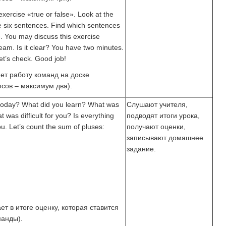
exercise «true or false». Look at the
e six sentences. Find which sentences
e. You may discuss this exercise
team. Is it clear? You have two minutes.
t’s check. Good job!
ет работу команд на доске
сов – максимум два).
today? What did you learn? What was
Слушают учителя,
 was difficult for you? Is everything
подводят итоги урока,
u. Let’s count the sum of pluses:
получают оценки,
записывают домашнее
задание.
т в итоге оценку, которая ставится
анды).