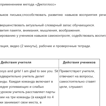
с применением метода «Диктоглосс»
выков письма;способствовать развитию навыков восприятия реч
совершенствовать актуальный словарный запас обучающихся.
азвития памяти, внимания, мышления, воображения.
ированию у учеников навыков самоконтроля; содействовать воспи
нтация, видео (2 минуты), рабочие и проверочные тетради.
Действия учителя
Действия учеников
oys and girls! I am glad to see you. Sit
Приветствуют учителя,
редварительно учитель делит
отвечают на вопросы,
анды. Каждая команда включает в
самостоятельно ставят
редне успевающих и слабых
цели, слушают.
 уроком учитель расставляет парты
ами на три команды (в каждой по 4
ики занимают свои места, в