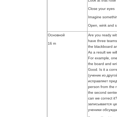
Look at that rose
Close your eyes
Imagine somethin
Open, wink and s
Основной
Are you ready wit
have three teams.
16 m
the blackboard an
As a result we wil
For example, one
the board and wri
Good. Is it a cor
(ученик из друго
исправляет пре
person from the r
the second senten
can we correct i
записывается це
ученики обсужда