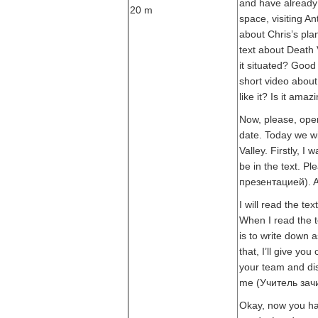
and have already 
20 m
space, visiting An
about Chris’s plans
text about Death 
it situated? Good 
short video about
like it? Is it amaz
Now, please, ope
date. Today we w
Valley. Firstly, I 
be in the text. P
презентацией). A
I will read the te
When I read the te
is to write down 
that, I’ll give yo
your team and dis
me (Учитель зачи
Okay, now you ha