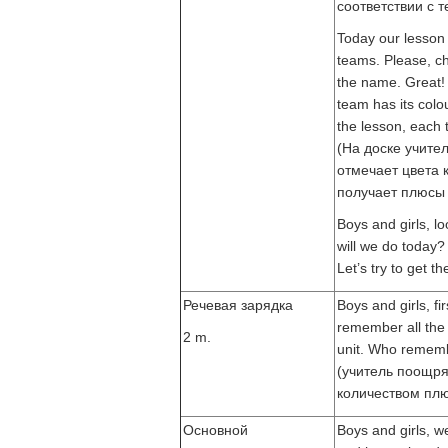
соответствии с т
Today our lesson 
teams. Please, ch
the name. Great!
team has its colou
the lesson, each t
(На доске учите
отмечает цвета 
получает плюсы 
Boys and girls, l
will we do today?
Let’s try to get t
Речевая зарядка
Boys and girls, first
remember all the 
2 m.
unit. Who rememb
(учитель поощря
количеством плю
Основной
Boys and girls, w