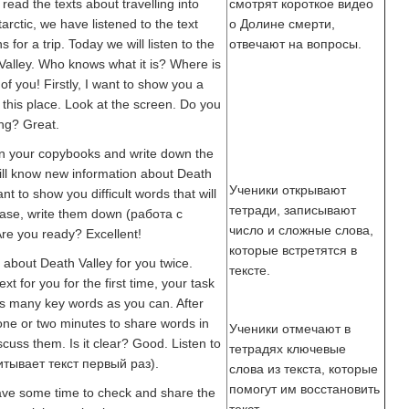
read the texts about travelling into
смотрят короткое видео
tarctic, we have listened to the text
о Долине смерти,
 for a trip. Today we will listen to the
отвечают на вопросы.
Valley. Who knows what it is? Where is
of you! Firstly, I want to show you a
 this place. Look at the screen. Do you
ing? Great.
n your copybooks and write down the
ill know new information about Death
Ученики открывают
want to show you difficult words that will
тетради, записывают
lease, write them down (работа с
число и сложные слова,
re you ready? Excellent!
которые встретятся в
xt about Death Valley for you twice.
тексте.
xt for you for the first time, your task
as many key words as you can. After
u one or two minutes to share words in
Ученики отмечают в
cuss them. Is it clear? Good. Listen to
тетрадях ключевые
тывает текст первый раз).
слова из текста, которые
помогут им восстановить
ve some time to check and share the