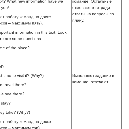
text? What new information have we
команде. Остальные
 you!
отмечают в тетради
ответы на вопросы по
ет работу команд на доске
плану.
сов – максимум пять).
portant information in this text. Look
ere are some questions:
me of the place?
al?
t time to visit it? (Why?)
Выполняют задание в
команде, отвечают.
 travel there?
le see there?
 stay?
hey take? (Why?)
ет работу команд на доске
сов – максимум три).