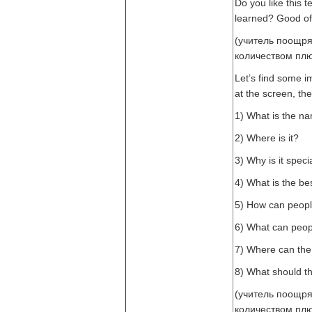
Do you like this 
learned? Good of
(учитель поощря
количеством плю
Let’s find some im
at the screen, th
1) What is the na
2) Where is it?
3) Why is it speci
4) What is the bes
5) How can people
6) What can peop
7) Where can the
8) What should t
(учитель поощря
количеством плю