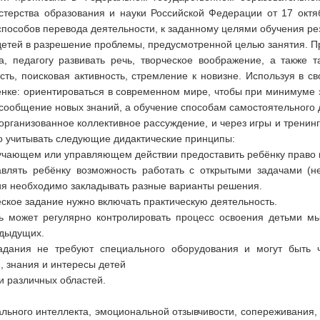
ерства образования и науки Российской Федерации от 17 октяб
пособов перевода деятельности, к заданному целями обучения рез
детей в разрешение проблемы, предусмотренной целью занятия. 
, педагогу развивать речь, творческое воображение, а также т
сть, поисковая активность, стремление к новизне. Используя в 
енке: ориентироваться в современном мире, чтобы при минимуме 
 сообщение новых знаний, а обучение способам самостоятельного
 организованное коллективное рассуждение, и через игры и тренинг
о учитывать следующие дидактические принципы:
учающем или управляющем действии предоставить ребёнку право 
авлять ребёнку возможность работать с открытыми задачами (
ния необходимо закладывать разные варианты решения.
ское задание нужно включать практическую деятельность.
ь может регулярно контролировать процесс освоения детьми мы
едыдущих.
адания не требуют специального оборудования и могут быть ч
, знания и интересы детей
и различных областей.
ального интеллекта, эмоциональной отзывчивости, сопереживания,