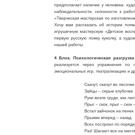
предполагает наличие у человека: худ
наблюдательности, склонности к рабо
«Творческая мастерская по изготовлени
Хочу вам рассказать об истории появ
игрушечную мастерскую «Детское воспи
первую русскую ложку куколку, а худ
нашей работы.
4 Блок. Психологическая разгрузка
реализуется через упражнения по г
эмоциональных игр, театрализацию и др
Скачут, скачут во лесочке
Зайцы – серые клубочки
Руки возле груди, как лап
Прыг – скок, прыг – скок 
Встал зайчонок на пенек
Прыжки вперед – назад
Всех построил по порядку
Раз! Шагают все на месте