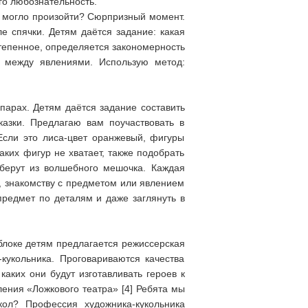
го любознательность.
й могло произойти? Сюрпризный момент.
е спячки. Детям даётся задание: какая
степенное, определяется закономерность
ь между явлениями. Использую метод:
 парах. Детям даётся задание составить
казки. Предлагаю вам поучаствовать в
(Если это лиса-цвет оранжевый, фигуры
аких фигур не хватает, также подобрать
берут из волшебного мешочка. Каждая
е, знакомству с предметом или явлением
предмет по деталям и даже заглянуть в
блоке детям предлагается режиссерская
кукольника. Проговариваются качества
аких они будут изготавливать героев к
ления «Ложкового театра» [4] Ребята мы
кол? Профессия художника-кукольника