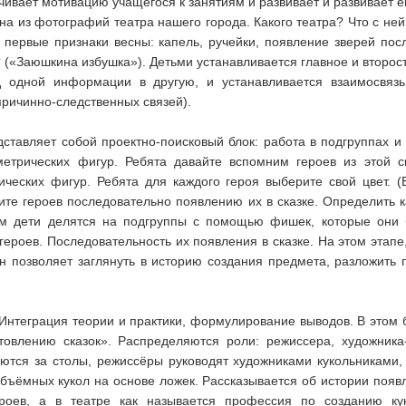
чивает мотивацию учащегося к занятиям и развивает и развивает е
на из фотографий театра нашего города. Какого театра? Что с не
 первые признаки весны: капель, ручейки, появление зверей посл
х? («Заюшкина избушка»). Детьми устанавливается главное и второ
д одной информации в другую, и устанавливается взаимосвяз
причинно-следственных связей).
дставляет собой проектно-поисковый блок: работа в подгруппах и
метрических фигур. Ребята давайте вспомним героев из этой с
ических фигур. Ребята для каждого героя выберите свой цвет. 
жите героев последовательно появлению их в сказке. Определить к
ем дети делятся на подгруппы с помощью фишек, которые они 
героев. Последовательность их появления в сказке. На этом этап
н позволяет заглянуть в историю создания предмета, разложить 
Интеграция теории и практики, формулирование выводов. В этом 
отовлению сказок». Распределяются роли: режиссера, художника-
тся за столы, режиссёры руководят художниками кукольниками, к
 объёмных кукол на основе ложек. Рассказывается об истории появ
роев, а в театре как называется профессия по созданию ку