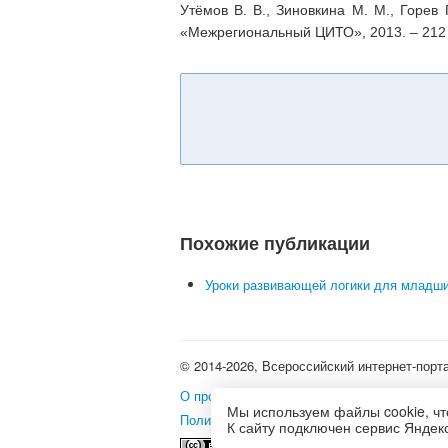
Утёмов В. В., Зиновкина М. М., Горев
«Межрегиональный ЦИТО», 2013. – 212 
Похожие публикации
Уроки развивающей логики для младш
© 2014-2026, Всероссийский интернет-порт
О проекте
•
Школьные олимпиады и интерне
Мы используем файлы cookie, чт
Политика использования файлов cookie
•
П
К сайту подключен сервис Яндекс
Это произведение доступно 