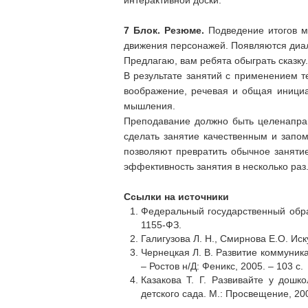
интерактивной доски.
7 Блок.
Резюме.
Подведение итогов м
движения персонажей. Появляются диал
Предлагаю, вам ребята обыграть сказку.
В результате занятий с применением т
воображение, речевая и общая инициа
мышления.
Преподавание должно быть целенаправ
сделать занятие качественным и запо
позволяют превратить обычное заняти
эффективность занятия в несколько раз
Ссылки на источники
Федеральный государственный обра
1155-ФЗ.
Галигузова Л. Н., Смирнова Е.О. Иск
Чернецкая Л. В. Развитие коммуника
– Ростов н/Д: Феникс, 2005. – 103 с.
Казакова Т. Г. Развивайте у дошк
детского сада. М.: Просвещение, 20