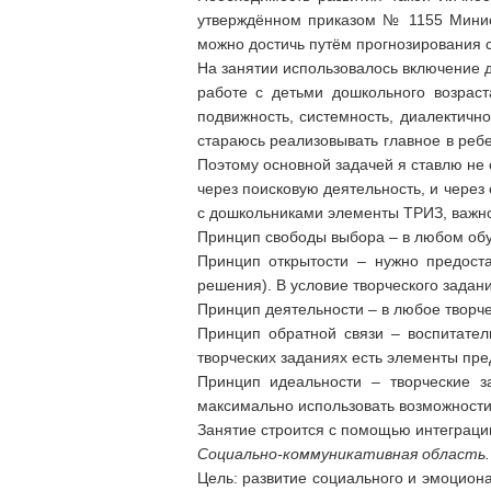
утверждённом приказом № 1155 Минист
можно достичь путём прогнозирования с
На занятии использовалось включение 
работе с детьми дошкольного возраста
подвижность, системность, диалектично
стараюсь реализовывать главное в реб
Поэтому основной задачей я ставлю не
через поисковую деятельность, и через
с дошкольниками элементы ТРИЗ, важн
Принцип свободы выбора – в любом об
Принцип открытости – нужно предост
решения). В условие творческого зада
Принцип деятельности – в любое творче
Принцип обратной связи – воспитател
творческих заданиях есть элементы пр
Принцип идеальности – творческие з
максимально использовать возможности
Занятие строится с помощью интеграци
Социально-коммуникативная область.
Цель: развитие социального и эмоцион