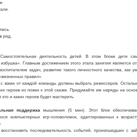
е.
тали.
лись.
в ряд,
.
Самостоятельная деятельность детей. В этом блоке дети са
 избушка». Главным достижением этого этапа занятия является о
спитателем задач, развитие такого личностного качества, как у
«жизненных правил».
 с вами от каждой команды должны выбрать режиссеров. Остальн
х героев из ложек к этой сказке. Придумайте им наряды на осно
 кто и каких героев будет мастерить.
альная поддержка
мышления (5 мин). Этот блок обеспечива
хся компьютерных игр-головоломок, адаптированных к возраст
й
 восстановить последовательность событий, произошедших с за