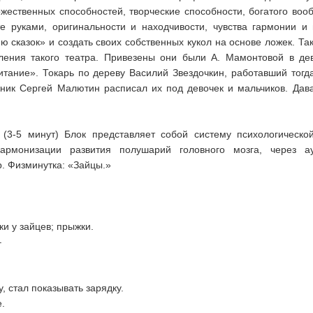
ожественных способностей, творческие способности, богатого воо
те руками, оригинальности и находчивости, чувства гармонии и 
ю сказок» и создать своих собственных кукол на основе ложек. Та
ления такого театра. Привезены они были А. Мамонтовой в де
тание». Токарь по дереву Василий Звездочкин, работавший тогда
ожник Сергей Малютин расписал их под девочек и мальчиков. Дав
(3-5 минут) Блок представляет собой систему психологической 
армонизации развития полушарий головного мозга, через аут
. Физминутка: «Зайцы.»
ки у зайцев; прыжки.
–
, стал показывать зарядку.
.