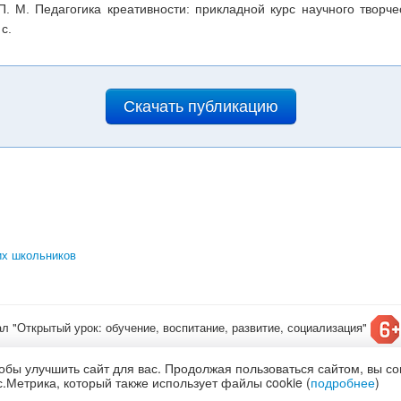
 П. М. Педагогика креативности: прикладной курс научного творч
с.
Скачать публикацию
их школьников
ал "Открытый урок: обучение, воспитание, развитие, социализация"
т конкурсы для детей
обы улучшить сайт для вас. Продолжая пользоваться сайтом, вы с
олитика обработки и защиты персональных данных
.Метрика, который также использует файлы cookie (
подробнее
)
по
лицензии Creative Commons С указанием авторства 4.0 Всемирная
.