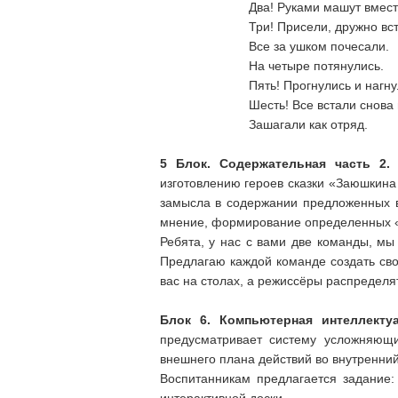
Два! Руками машут вмест
Три! Присели, дружно вс
Все за ушком почесали.
На четыре потянулись.
Пять! Прогнулись и нагну
Шесть! Все встали снова 
Зашагали как отряд.
5 Блок.
Содержательная часть 2
изготовлению героев сказки «Заюшкина
замысла в содержании предложенных во
мнение, формирование определенных 
Ребята, у нас с вами две команды, мы
Предлагаю каждой команде создать свои
вас на столах, а режиссёры распределят
Блок 6. Компьютерная интеллекту
предусматривает систему усложняющи
внешнего плана действий во внутренни
Воспитанникам предлагается задание: