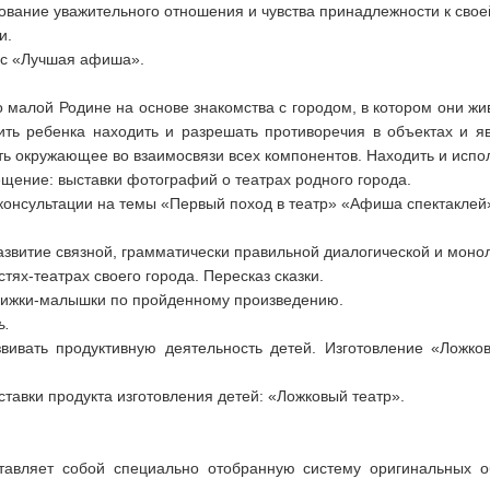
ование уважительного отношения и чувства принадлежности к свое
и.
рс «Лучшая афиша».
 малой Родине на основе знакомства с городом, в котором они живу
ить ребенка находить и разрешать противоречия в объектах и яв
ть окружающее во взаимосвязи всех компонентов. Находить и испо
щение: выставки фотографий о театрах родного города.
нсультации на темы «Первый поход в театр» «Афиша спектаклей»
азвитие связной, грамматически правильной диалогической и монол
тях-театрах своего города. Пересказ сказки.
книжки-малышки по пройденному произведению.
ь.
азвивать продуктивную деятельность детей. Изготовление «Ложко
ставки продукта изготовления детей: «Ложковый театр».
ставляет собой специально отобранную систему оригинальных о