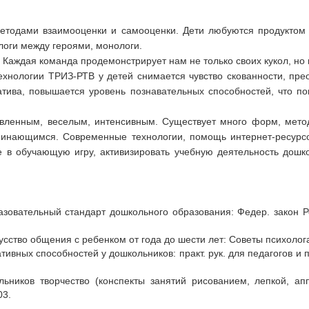
етодами взаимооценки и самооценки. Дети любуются продуктом с
оги между героями, монологи.
 Каждая команда продемонстрирует нам не только своих кукол, но и
ехнологии ТРИЗ-РТВ у детей снимается чувство скованности, прео
тива, повышается уровень познавательных способностей, что по
ленным, веселым, интенсивным. Существует много форм, метод
минающимся. Современные технологии, помощь интернет-ресурс
е в обучающую игру, активизировать учебную деятельность дошк
.
зовательный стандарт дошкольного образования: Федер. закон Р
усство общения с ребенком от года до шести лет: Советы психолога.
тивных способностей у дошкольников: практ. рук. для педагогов и 
ольников творчество (конспекты занятий рисованием, лепкой, а
03.