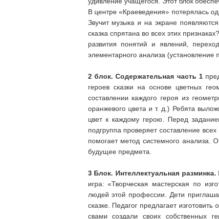
удивление учащегося. Этот блок обеспе
В центре «Краеведения» потерялась од
Звучит музыка и на экране появляются
сказка спрятана во всех этих признака
развития понятий и явлений, перехо
элементарного анализа (установление 
2 блок. Содержательная часть 1
пре
героев сказки на основе цветных гео
составлении каждого героя из геометр
оранжевого цвета и т. д.) Ребята выло
цвет к каждому герою. Перед задани
подгруппа проверяет составление всех 
помогает метод системного анализа. О
будущее предмета.
3 Блок.
Интеллектуальная разминка.
игра: «Творческая мастерская по изг
людей этой профессии. Дети приглашаю
сказке. Педагог предлагает изготовить
свами создали своих собственных ге