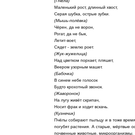
(Пчела)
Маленький рост, длинный хвост,
Серая шубка, острые зубки.
(Мышь-полёвка)
Чёрен, да не ворон,
Рогат, да не бык,
Летит-воет,
Сядет - землю роет.
(Жук-жужелица)
Над цветком порхает, пляшет,
Веером узорным машет.
(Бабочка)
В синем небе голосок
Будто крохотный звонок.
(Жаворонок)
На лугу живёт скрипач,
Носит фрак и ходит вскачь.
(Кузнечик)
Пчёлы собирают пыльцу и в тоже время
погубят растения. А старые, мёртвые 
почвенные животные, микроорганизмы. 