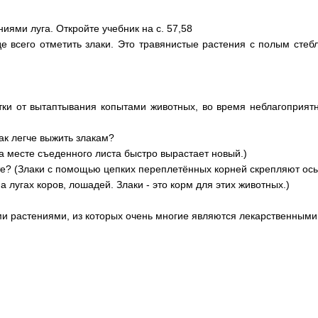
иями луга. Откройте учебник на с. 57,58
де всего отметить злаки. Это травянистые растения с полым сте
тки от вытаптывания копытами животных, во время неблагоприят
Как легче выжить злакам?
на месте съеденного листа быстро вырастает новый.)
аете? (Злаки с помощью цепких переплетённых корней скрепляют о
а лугах коров, лошадей. Злаки - это корм для этих животных.)
ми растениями, из которых очень многие являются лекарственными