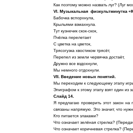
Как поэтому можно назвать луг? (Луг мо
VI. Музыкальная физкультминутка «
Бабочка вспорхнула,
Крыльями взмахнула.
Тут кузнечик скок-скок,
Пчёлка перелетает
С цветка на цветок,
Трясогузка хвостиком трясёт,
Перепел из земли червячка достаёт,
Дружно все вздохнули,
Мы немного отдохнули.
VII. Введение новых понятий.
Мы переходим к следующему этапу игр
Эпиграфом к этому этапу взят один из
Слайд 14.
Я предлагаю проверить этот закон на 
связаны напрямую. Это значит, что нуж
Кто питается злаками?
Что означает зелёная стрелка? (Переда
Что означает коричневая стрелка? (Пе