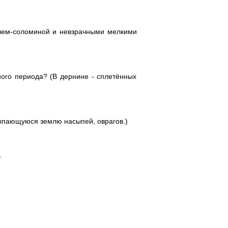
блем-соломиной и невзрачными мелкими
ного периода? (В дернине - сплетённых
сыпающуюся землю насыпей, оврагов.)
.