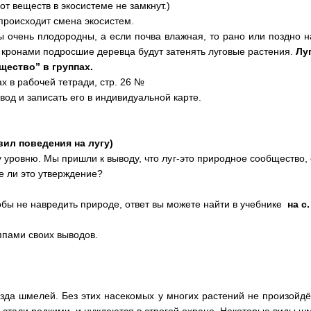
от веществ в экосистеме не замкнут.)
 происходит смена экосистем.
 очень плодородны, а если почва влажная, то рано или поздно н
 кронами подросшие деревца будут затенять луговые растения.
Лу
щество” в группах.
х в рабочей тетради, стр. 26 №
од и записать его в индивидуальной карте.
вил поведения на лугу)
 уровню. Мы пришли к выводу, что луг-это природное сообщество,
е ли это утверждение?
тобы не навредить природе, ответ вы можете найти в учебнике
на с.
ппами своих выводов.
ёзда шмелей. Без этих насекомых у многих растений не произойд