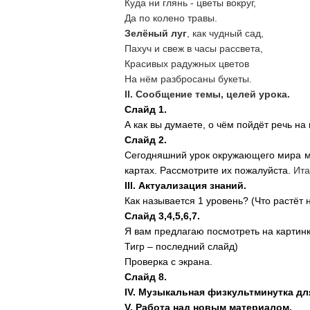
Куда ни глянь - цветы вокруг,
Да по колено травы.
Зелёный луг
, как чудный сад,
Пахуч и свеж в часы рассвета,
Красивых радужных цветов
На нём разбросаны букеты.
II. Сообщение темы, целей урока.
Слайд 1.
А как вы думаете, о чём пойдёт речь на 
Слайд 2.
Сегодняшний урок окружающего мира мы
картах. Рассмотрите их пожалуйста.
Ита
III. Актуализация знаний.
Как называется 1 уровень? (Что растёт н
Слайд 3,4,5,6,7.
Я вам предлагаю посмотреть на картинки
Тигр – последний слайд)
Проверка с экрана.
Слайд 8.
IV. Музыкальная физкультминутка для
V. Работа над новым материалом.