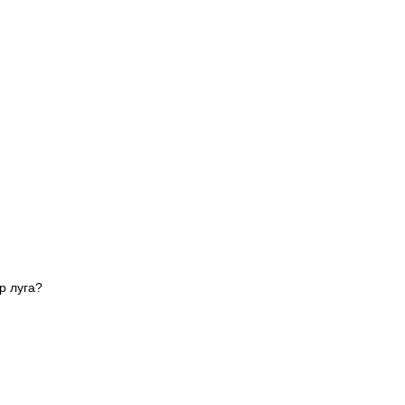
р луга?