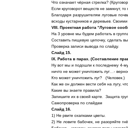
Что означает чёрная стрелка? (Круговор
Если круговорот веществ не замкнут, то
Благодаря разрушителям луговые почвы
всходы кустарников и деревьев. Своими
VIII. Проектная работа “Луговое сооб
На 3 уровне мы будем работать в группа
Составить пищевую цепочку, сделать выв
Проверка записи вывода по слайду.
Слайд 15.
IX. Работа в парах. (Составление пра
Ну вот мы и подошли к последнему 4-му
ничто не может уничтожить луг…- верно
Кто может уничтожить луг? (Человек.)
Как же он должен вести себя на лугу, ч
Какие вы знаете правила?
Запишите их в своей карте. Защита гру
Самопроверка по слайдам
Слайд 16.
1) Не рвите охапками цветы.
2) Не ловите бабочек, не разоряйте гн