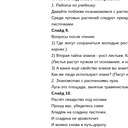
1. Работа по учебнику.
Давайте поближе познакомимся с растен
Среди луговых растений следует преж
листочками.
Слайд 9.
Вопросы после чтения:
1) Где могут сохраниться молодые рос
корнях.)
2) Вторая тайна злаков - рост листьев. 
(Листья растут пучком от основания, и 
3) А какое ещё свойство злаков вы зн
Как же люди используют злаки? (Пасут н
2. Знакомство с растениями луга
Луга-это площади, занятые травянисты
Слайд 10.
Растёт лекарство под ногами
Прошу вас, убедитесь сами.
Кладём на ссадину листочек,
И ссадина не кровоточит.
И можно снова в путь-дорогу.