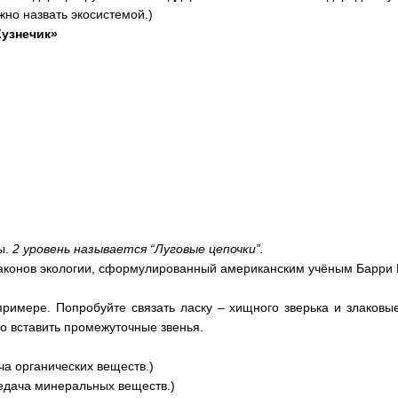
жно назвать экосистемой.)
Кузнечик»
ы.
2 уровень называется “Луговые цепочки”.
 законов экологии, сформулированный американским учёным Барри 
примере. Попробуйте связать ласку – хищного зверька и злаковы
но вставить промежуточные звенья.
ча органических веществ.)
редача минеральных веществ.)